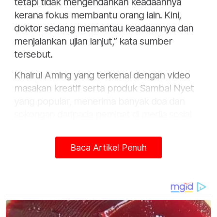
tetapi tidak mengendahkan keadaannya
kerana fokus membantu orang lain. Kini,
doktor sedang memantau keadaannya dan
menjalankan ujian lanjut,” kata sumber
tersebut.
Khairul Aming yang terkenal dengan video
masakan kreatif serta produk Sambal Nyet
yang popular, menerima banyak doa dan
sokongan daripada peminat di media sosial
sejak berita keadaannya tersebar.
Baca Artikel Penuh
“Semoga Khairul Aming cepat sembuh dan
kembali aktif seperti biasa.