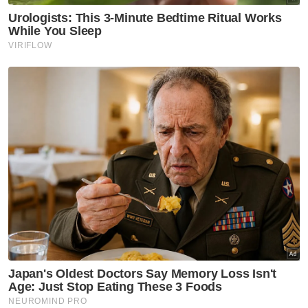
Artikel Disyorkan
Semasa
Suasana sebak sambut
ketibaan jenazah Koperal Teck
Siong
Semasa
Maut renjatan elektrik:
Jenazah tiga anggota polis
diterbangkan pulang ke
kampung halaman
Semasa
Bapa ditahan bantu siasatan
dakwaan dera, gangguan