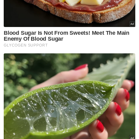
Muat turun aplikasi Sinar Harian.
Klik di sini!
Khairul Aming
Banjir
Hospital
Bantuan Banjir