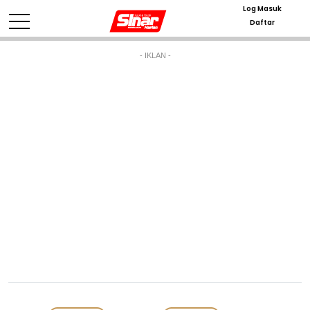
Log Masuk
Daftar
- IKLAN -