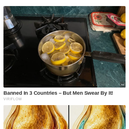
seksual dua anak lelaki
Semasa
RCI Tabung Haji: SPRM selesai
rakam keterangan bekas CFO