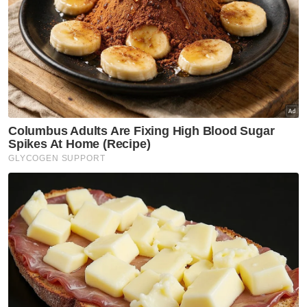
Awani
Artikel Berkaitan:
Khairul Aming rebah sebaik selesai misi bantuan
banjir
Selaraskan bantuan agar tiada mangsa tercicir
Usahawan sumbang 10,000 tudung untuk mangsa
banjir
Anda semua hero mangsa banjir!
Sejuta penjual, usahawan guna TikTok kembangkan
perniagaan
Asingkan barangan bantuan Khairul Aming, tindakan
penghulu betul