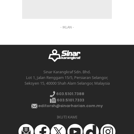
- IKLAN -
Sinar Karangkraf Sdn. Bhd.
Lot 1, Jalan Renggam 15/5, Persiaran Selangor,
Seksyen 15, 40000 Shah Alam Selangor, Malaysia
603.5101.7388
603.5101.7333
editorsh@sinarharian.com.my
IKUTI KAMI