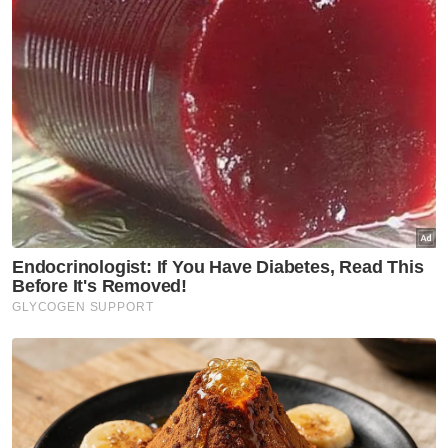
"Kami tahu dia seorang yang sangat
berdedikasi dalam membantu masyarakat,”
tulis seorang pengguna di ruangan komen
Instagramnya.
Setakat ini, tiada kenyataan rasmi dikeluarkan
oleh Khairul Aming atau pasukannya.
Para peminat terus mendoakan agar beliau
segera sembuh dan pulih sepenuhnya. -