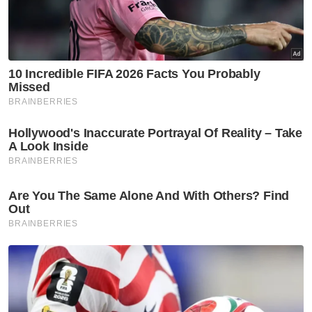
Artikel Disyorkan
Nasional
SOP lapangan terbang wajar
diselaras semula segera
Nasional
Sinergi Google Malaysia-Mara
terajui AI dalam ekosistem
pendidikan
Nasional
F1: Anwar jumpa Pengarah