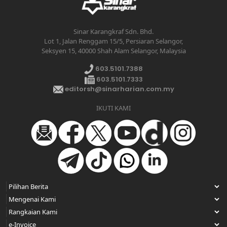
Sinar Karangkraf Sdn. Bhd.
Lot 1, Jalan Renggam 15/5, Persiaran Selangor,
Seksyen 15, 40000 Shah Alam Selangor, Malaysia
603.5101.7388
603.5101.7333
editorsh@sinarharian.com.my
IKUTI KAMI