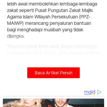
lebih awal membolehkan lembaga-lembaga
zakat seperti Pusat Pungutan Zakat Majlis
Agama Islam Wilayah Persekutuan (PPZ-
MAIWP) merancang penyaluran bantuan
bagi menghadapi musibah yang tidak
dijangka.
"Bayaran zakat lebih awal, tanpa menunggu
sehingga ke akhir tahun, akan membolehkan
lembaga zakat melaksanakan
tanggungjawab mengagihkan zakat kepada
golongan yang memerlukan,"
Baca Artikel Penuh
"Lebih awal kita bayar zakat, lebih ramai
orang yang memerlukan dapat bantuan.
Insya-Allah," katanya kepada pemberita pada
Karnival Year End Zakat x Pasar Saloma di sini