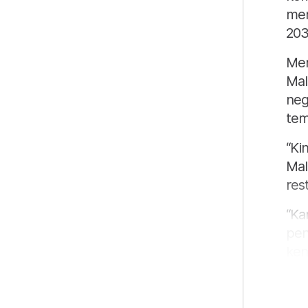
mem
203
Men
Mal
neg
tem
“Ki
Mal
res
“Ka
pen
ken
gus
pil