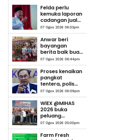
Felda perlu
kemuka laporan
cadangan jual
aset di bawah
07 Ogos 2026 06:53pm
nilai belian -
Anwar
Anwar beri
bayangan
berita baik buat
ATM, PDRM
07 Ogos 2026 06:44pm
pada sambutan
ambang
Proses kenaikan
merdeka
pangkat
tentera, polis
dipermudah
07 Ogos 2026 06:09pm
dan dipercepat
- Anwar
WiEX @MIHAS
2026 buka
peluang
usahawan
07 Ogos 2026 05:00pm
wanita tembusi
pasaran
Farm Fresh