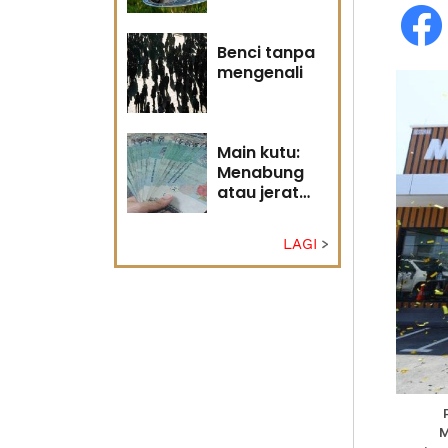
Tuhan
Benci tanpa
mengenali
Main kutu:
Menabung
atau jerat
diri?
LAGI
M