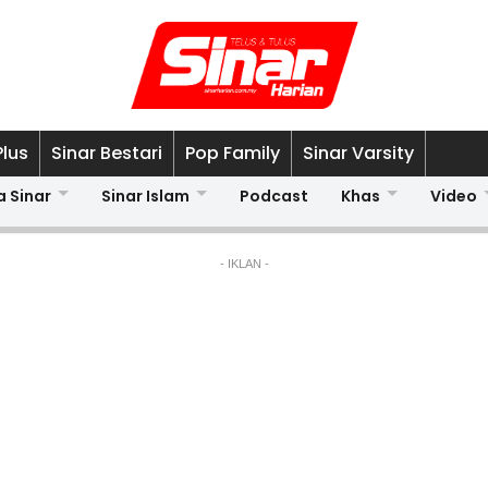
Plus
Sinar Bestari
Pop Family
Sinar Varsity
a Sinar
Sinar Islam
Podcast
Khas
Video
- IKLAN -