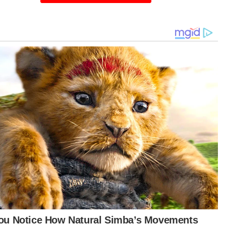
bagai syarikat tempatan, kami sentiasa
usaha untuk memastikan perniagaan kami
at menyumbang kembali kepada kebajikan,
ahiran dan taraf ekonomi masyarakat,” katanya.
a majlis sama, McDonald’s Malaysia turut