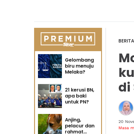
BERIT
Mc
Gelombang
biru menuju
ku
Melaka?
di
21 kerusi BN,
apa baki
untuk PN?
Anjing,
20 Nov
pelacur dan
Masa 
rahmat