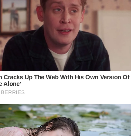
kepentingan negara
jak tahun 2017, lebih 6,000 kanak-kanak di negeri
ah telah menerima manfaat daripada Program
 Kembali Ke Sekolah itu.
isiatif ini bertujuan meringankan beban