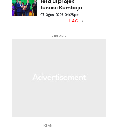
eksport
terajui projek
tenusu Kemboja
07 Ogos 2026 04:28pm
LAGI
- IKLAN -
- IKLAN -