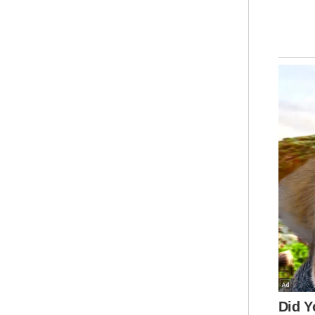
“Se
ber
dap
kem
Pad