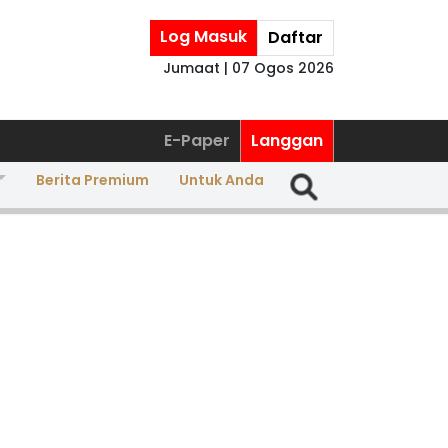
Log Masuk
Daftar
Jumaat | 07 Ogos 2026
E-Paper
Langgan
Berita Premium
Untuk Anda