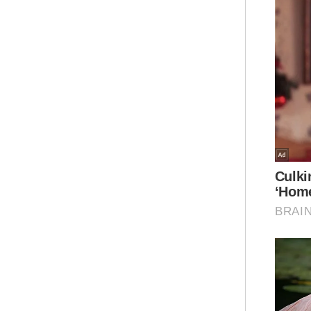
“Se
Sab
Pek
“In