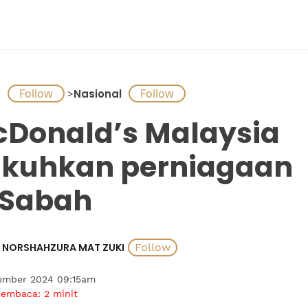
A
>
Nasional
Donald’s Malaysia
kuhkan perniagaan
 Sabah
NORSHAHZURA MAT ZUKI
ember 2024 09:15am
membaca:
2
minit