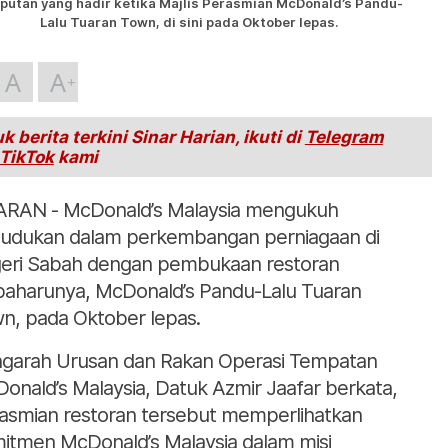
putan yang hadir ketika Majlis Perasmian McDonald’s Pandu-
Lalu Tuaran Town, di sini pada Oktober lepas.
A
A
k berita terkini Sinar Harian, ikuti di
Telegram
TikTok
kami
RAN - McDonald’s Malaysia mengukuh
udukan dalam perkembangan perniagaan di
eri Sabah dengan pembukaan restoran
baharunya, McDonald’s Pandu-Lalu Tuaran
n, pada Oktober lepas.
garah Urusan dan Rakan Operasi Tempatan
onald’s Malaysia, Datuk Azmir Jaafar berkata,
asmian restoran tersebut memperlihatkan
itmen McDonald’s Malaysia dalam misi