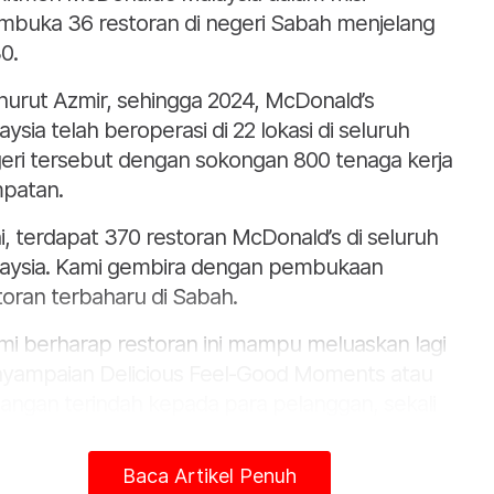
buka 36 restoran di negeri Sabah menjelang
0.
urut Azmir, sehingga 2024, McDonald’s
aysia telah beroperasi di 22 lokasi di seluruh
eri tersebut dengan sokongan 800 tenaga kerja
patan.
ni, terdapat 370 restoran McDonald’s di seluruh
aysia. Kami gembira dengan pembukaan
toran terbaharu di Sabah.
mi berharap restoran ini mampu meluaskan lagi
yampaian Delicious Feel-Good Moments atau
angan terindah kepada para pelanggan, sekali
 menjadikan McDonald’s sebagai restoran
ihan utama masyarakat di sini.
Baca Artikel Penuh