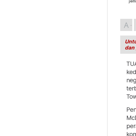
jem
A
Untu
dan
TUA
ked
neg
ter
Tow
Pen
McD
per
kom