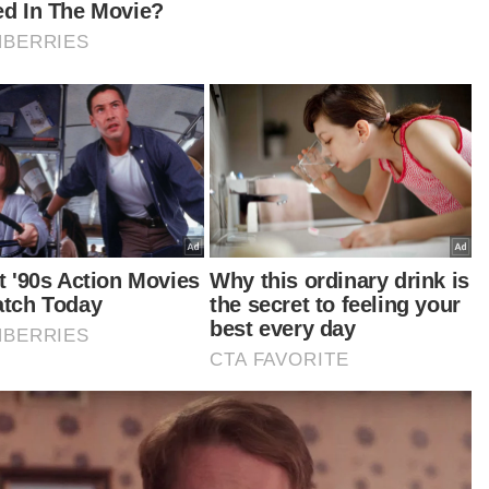
yerahkan pembayaran zakat perniagaan bagi
un 2024 berjumlah RM100,000 kepada Majlis
ma Islam Sabah (MUIS) untuk diagihkan kepada
ongan asnaf di negeri itu.
ima manfaat
ir berkata, McDonald’s Malaysia dan badan
ajikan pilihannya, Persatuan Kebajikan Ronald
onald Malaysia (RMHC Malaysia), turut
yumbang 1,300 Pek Kembali Ke Sekolah
ada murid-murid sekolah rendah daripada
uarga kurang berkemampuan di negeri Sabah.
tikel Berkaitan:
Inflasi Malaysia catat 1.9 peratus pada Oktober - DOSM
Hari Kebangsaan, Hari Sabah titik penyatuan rakyat
Malaysia - Hajiji
Malaysia tegas pertahan kedaulatan Sabah,