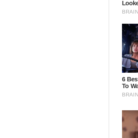
men
tah
Uga
gol
Ter
Azm
keb
McD
men
kep
kel
Ar