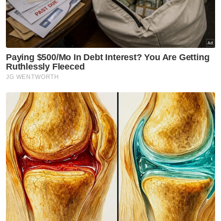
Muat turun aplikasi Sinar Harian.
Klik di sini!
Harap bantu kajian selidik kami dan
×
dapatkan baucar tunai.
Apakah jantina anda?
Lelaki
Perempuan
VPoints:
0
Masuk | Daftar
Pesara Guru
Rugi