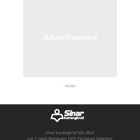
- IKLAN -
Sinar Karangkraf Sdn. Bhd.
Lot 1, Jalan Renggam 15/5, Persiaran Selangor,