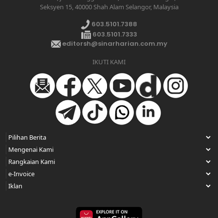
Seksyen 15, 40000 Shah Alam Selangor, Malaysia
603.5101.7388
603.5101.7333
editorsh@sinarharian.com.my
IKUTI KAMI