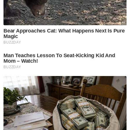
Wang simpanan arwah suami lesap ditipu 'love scam'
Peniaga jual jam Rolex rugi RM140,000 ditipu pembeli
10 individu jadi mangsa skim pelaburan saham, rugi
RM3 juta
"Kes itu disiasat mengikut Seksyen 420
Kanun Keseksaan," ujarnya.