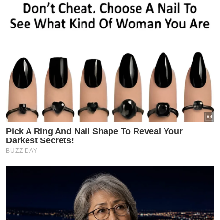
berbeza dari bulan Disember 2021 sehingga
Julai 2022 di mana jumlah keseluruhan
pelaburan yang disertai sebanyak
RM620,000," katanya dalam kenyataan di sini
pada Selasa.
Mengulas lanjut, Azli berkata, wanita