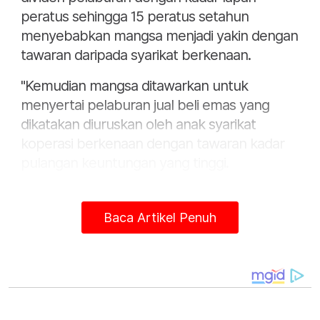
peratus sehingga 15 peratus setahun
menyebabkan mangsa menjadi yakin dengan
tawaran daripada syarikat berkenaan.
"Kemudian mangsa ditawarkan untuk
menyertai pelaburan jual beli emas yang
dikatakan diuruskan oleh anak syarikat
koperasi berkenaan dengan tawaran kadar
pulangan keuntungan yang tinggi.
"Mangsa telah didorong untuk membuat
bayaran modal bagi tujuan membeli emas
Baca Artikel Penuh
dan dijanjikan dengan keuntungan tinggi
daripada penjualan emas berkenaan.
"Oleh itu, mangsa telah menjalankan
sebanyak 17 transaksi ke dalam dua akaun