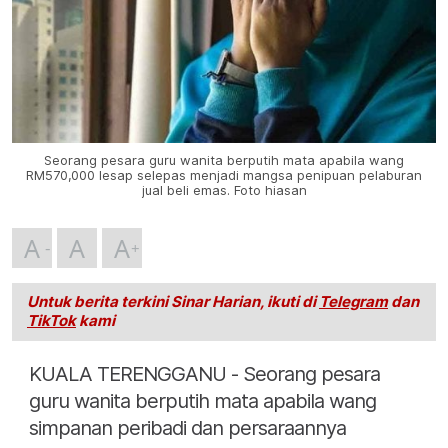
Seorang pesara guru wanita berputih mata apabila wang
RM570,000 lesap selepas menjadi mangsa penipuan pelaburan
jual beli emas. Foto hiasan
A
A
A
Untuk berita terkini Sinar Harian, ikuti di
Telegram
dan
TikTok
kami
KUALA TERENGGANU - Seorang pesara
guru wanita berputih mata apabila wang
simpanan peribadi dan persaraannya