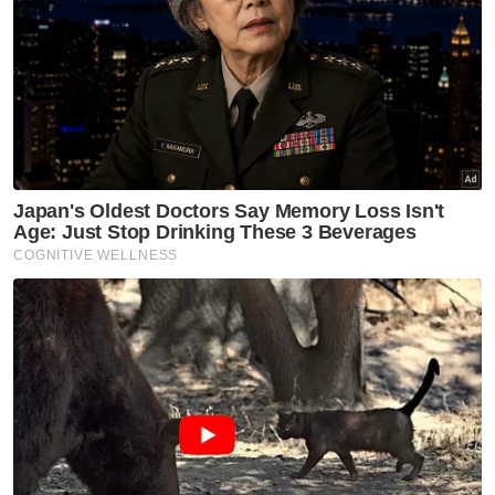
tersebut memaklumkan ada menerima
bayaran balik keuntungan dijanjikan
berjumlah RM50,000 dalam urusan
berkenaan.
Bagaimanapun, Azli berkata, tiada sebarang
bayaran lagi dibuat selepas itu sehingga
laporan polis dibuat pada Isnin lalu berikutan
mangsa merasakan dirinya ditipu oleh
koperasi tersebut.
Dalam pada itu, beliau berkata, sebanyak
dua laporan polis telah dibuat setakat ini oleh
mangsa-mangsa yang mengalami kerugian
setelah menyertai pelaburan di koperasi
berkenaan.
Artikel Berkaitan: