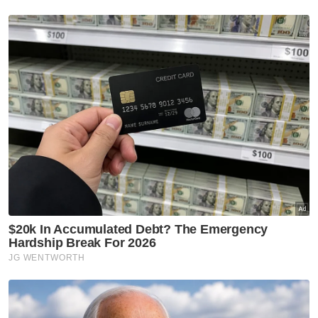
Semasa
37 pekerja restoran warga
asing ditahan gagal miliki
dokumen kerja sah
Semasa
JSJ gempur kegiatan
persundalan warga asing, 59
dicekup