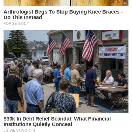
Pelaburan Emas
Artikel Disyorkan
Semasa
RCI TH: SPRM, PDRM, LHDN
mula 'gempur' individu terlibat
siasatan
Semasa
1,524 kes serangan hidupan
liar direkod, pembukaan tanah,
pengecilan habitat antara
faktor - Perhilitan