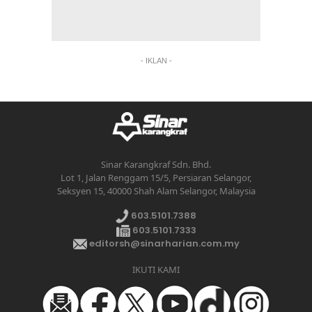
- IKLAN -
Sinar Karangkraf Sdn. Bhd.
Lot 1, Jalan Renggam 15/5, Persiaran Selangor,
Seksyen 15, 40000 Shah Alam Selangor, Malaysia
603.5101.7388
603.5101.7333
editorsh@sinarharian.com.my
IKUTI KAMI