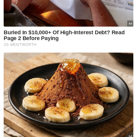
Nasional
Anwar arah siasatan
menyeluruh kejadian anggota
polis maut di Beaufort
Nasional
Malaysia, Vietnam perkukuh
kerjasama pertahanan -
Mohamed Khaled
Nasional
Isu zakat TH perlu difahami
dalam konteks syariah - Mufti
Pahang
Nasional
MGB sempurnakan majlis 'roof
topping' Pangsapuri Saujana
Indah