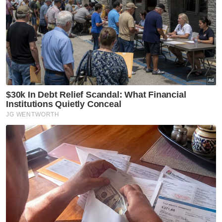
Gunung Berapi
Lewotobi
Kedutaan
Rakyat Malaysia
Penerbangan
Abu
Artikel Disyorkan