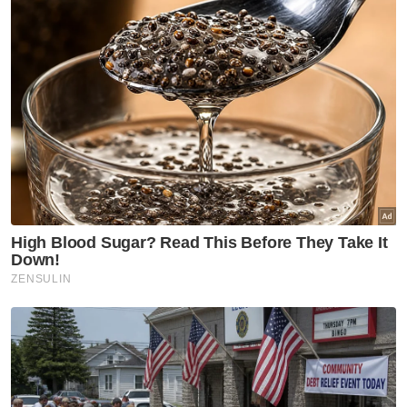
Artikel Berkaitan:
Gunung berapi Lewotobi Indonesia: Kedutaan besar
berusaha bawa keluar 83 rakyat Malaysia
Wisma Putra nasihatkan rakyat Malaysia
berwaspada, letusan gunung berapi Flores
Muat turun aplikasi Sinar Harian.
Klik di sini!
Berita Global