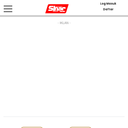
Log Masuk
Daftar
- IKLAN -