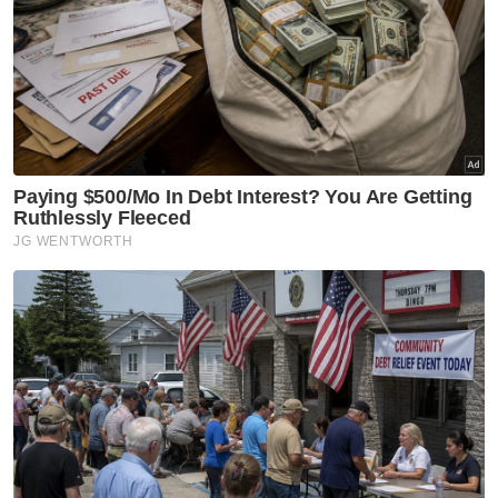
GLOBAL
Korea Utara syor sup daging
anjing ketika gelombang haba
cecah 36.7 darjah Celsius