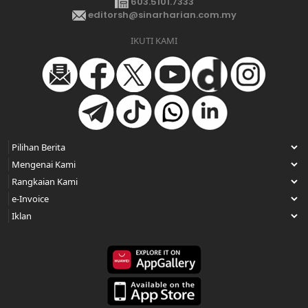
603.5101.7333
editorsh@sinarharian.com.my
IKUTI KAMI