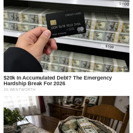
Artikel Disyorkan
GLOBAL
Insiden tembakan sekolah di
Thailand: Angka korban
meningkat kepada sembilan
orang
GLOBAL
Trump syok sendiri, dakwa
dokumentari Melania ‘filem
nombor satu tahun ini’
GLOBAL
Nyamuk pembawa virus 'West
Nile' dikesan di Israel