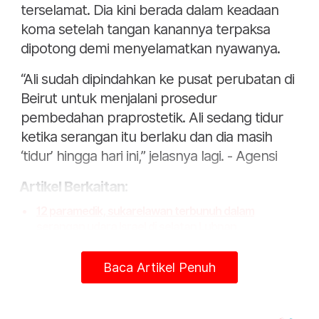
terselamat. Dia kini berada dalam keadaan
koma setelah tangan kanannya terpaksa
dipotong demi menyelamatkan nyawanya.
“Ali sudah dipindahkan ke pusat perubatan di
Beirut untuk menjalani prosedur
pembedahan praprostetik. Ali sedang tidur
ketika serangan itu berlaku dan dia masih
‘tidur’ hingga hari ini,” jelasnya lagi. - Agensi
Artikel Berkaitan:
12 paramedik, sukarelawan terbunuh dalam
serangan udara Israel di selatan Lubnan
Tentera Israel musnahkan pagar, struktur milik
UNIFIL di selatan Lubnan
Baca Artikel Penuh
Disangka hilang, rupanya terperangkap 9 jam dalam
lif