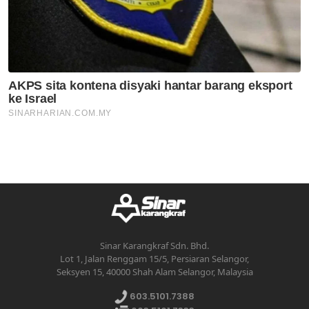
Sinar Karangkraf Sdn. Bhd.
Lot 1, Jalan Renggam 15/5, Persiaran Selangor,
Seksyen 15, 40000 Shah Alam Selangor, Malaysia
603.5101.7388