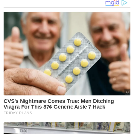
Muat turun aplikasi Sinar Harian.
Klik di sini!
Berita Global
Bayi
Terperangkap
14 Jam
Runtuhan
Lubnan
Serangan Israel