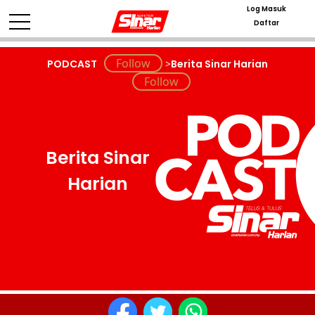
Log Masuk
Daftar
PODCAST
>
Berita Sinar Harian
Berita Sinar
Harian