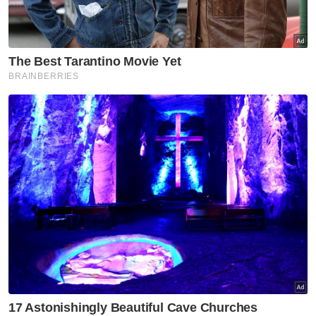
Artikel Disyorkan
Sukan
Owen sangsi ketajaman Sesko
Sukan
Buang rasa gentar bertemu
Vietnam
Sukan
Hakim Danish terjatuh,
terpaksa akhiri GP Britain lebih