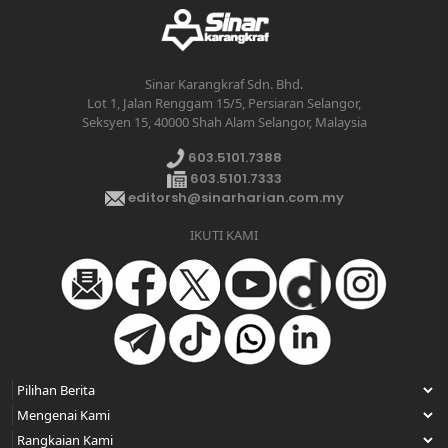
Sinar Karangkraf Sdn. Bhd.
Lot 1, Jalan Renggam 15/5, Persiaran Selangor,
Seksyen 15, 40000 Shah Alam Selangor, Malaysia
603.5101.7388
603.5101.7333
editorsh@sinarharian.com.my
IKUTI KAMI