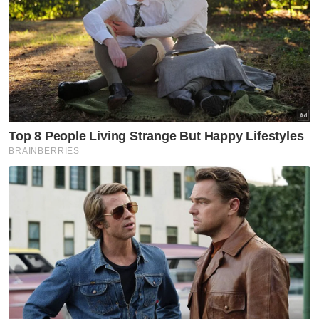
Selangor masih terlalu jauh nak cabar JDT
JDT akan jadi pasukan terbaik di Asia - Eddy Israfilov
JDT benam Selangor 3-0 di Petaling Jaya
Muat turun aplikasi Sinar Harian.
Klik di sini!
Bola Sepak
Selangor FC
Liga Super
JDT
Dr Johan Kamal Hamidon