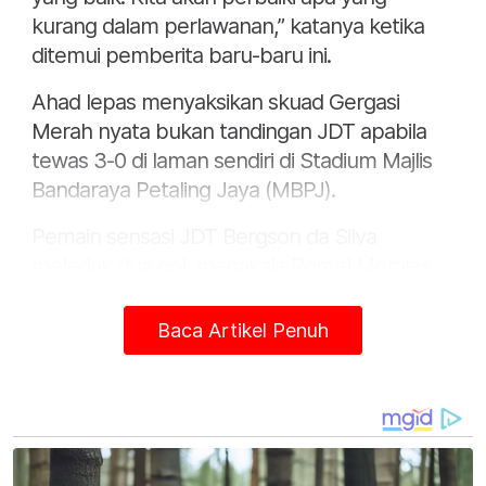
kurang dalam perlawanan,” katanya ketika
ditemui pemberita baru-baru ini.
Ahad lepas menyaksikan skuad Gergasi
Merah nyata bukan tandingan JDT apabila
tewas 3-0 di laman sendiri di Stadium Majlis
Bandaraya Petaling Jaya (MBPJ).
Pemain sensasi JDT Bergson da Silva
meledak dua gol, manakala Romel Morales
satu jaringan untuk memacu kemenangan
skuad Harimau Selatan.
Baca Artikel Penuh
Keputusan itu menyaksikan JDT selesa
berada di puncak liga dengan 34 mata
selepas 12 perlawanan tanpa sebarang
kekalahan setakat ini.