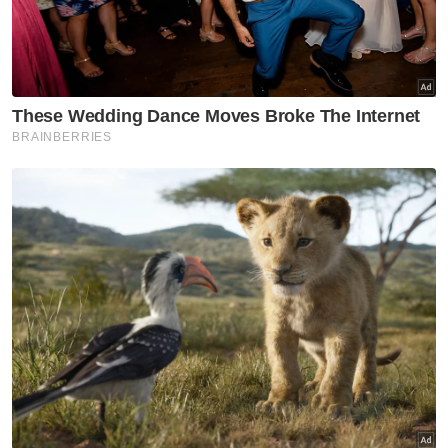
platform penyelidikan bagi memahami dan
mencari penyelesaian terhadap isu sosial.
"Pada hari ini, dalam mendepani arus
teknologi digital dan komunikasi termasuklah
perkembangan kecerdasan buatan (AI), satu