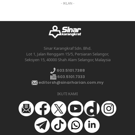
- IKLAN -
Sinar Karangkraf Sdn. Bhd.
Lot 1, Jalan Renggam 15/5, Persiaran Selangor,
Seksyen 15, 40000 Shah Alam Selangor, Malaysia
603.5101.7388
603.5101.7333
editorsh@sinarharian.com.my
IKUTI KAMI