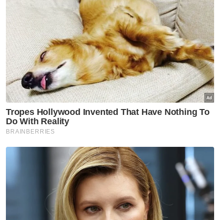
jurang pendidikan, kemampanan alam
sekitar, dan penjagaan kesihatan di kawasan
luar bandar.
Cadangan lain termasuk mengintegrasikan
kesihatan mental di tempat kerja melalui
pelaksanaan Pensijilan Kesihatan Mental,
yang merangkumi penyediaan dasar
sokongan seperti waktu kerja fleksibel dan
perkhidmatan kaunseling. Selain itu,
penggunaan analisis data untuk mengesan
dan meramalkan ancaman buli siber dan
penipuan dalam talian secara proaktif, serta
intervensi melalui media juga disarankan. -
Bernama
Muat turun aplikasi Sinar Harian.
Klik di sini!