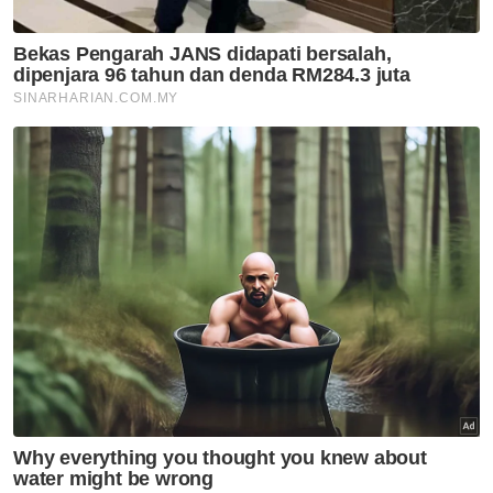
Artikel Disyorkan
Nasional
Shabery bimbang PM terima
maklumat kurang tepat
mengenai aset Felda di London
Nasional
RCI TH: AMK gesa SPRM, PDRM
jejak aliran wang, dakwa
dalang sembunyikan maklumat
Nasional
Kebajikan tiga gajah Malaysia:
Shelter Ihsan mahu MPT
kemuka bukti, benarkan
pemeriksaan bebas