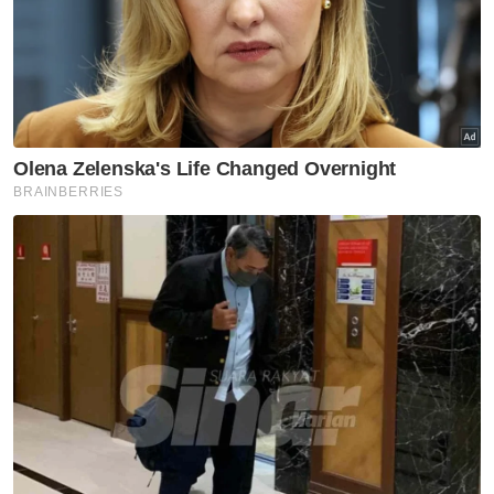
Harap bantu kajian selidik kami dan
×
dapatkan baucar tunai.
Apakah jantina anda?
Lelaki
Perempuan
VPoints:
0
Masuk | Daftar
DSN 2030
Ahmad Zahid Hamidi