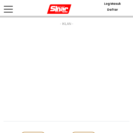
Log Masuk
Daftar
- IKLAN -