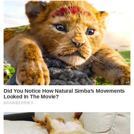
Berita Telus & Tulus menerusi E-Mel setiap
hari!
Katanya, langkah itu boleh bertindak sebagai
pusat sehenti untuk sokongan kesihatan
mental, kebajikan, peluang pekerjaan dan
pendidikan dengan menggunakan bantuan
berasaskan AI untuk padanan perkhidmatan.
Di samping itu, beliau mencadangkan
penubuhan pusat latihan literasi digital dan
inkubator keusahawanan sosial bagi
bersama-sama menangani isu sosial seperti