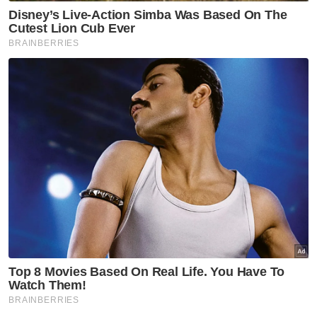
pendekatan baharu perlu diperkuatkan
dalam menangani isu sosial dan mengangkat
agenda ini demi mencapai aspirasi
kemakmuran negara,” katanya.
Menerusi MSN, beliau berkata, antara
cadangan bagi menangani masalah sosial
secara lebih menyeluruh dan berkesan
dalam konteks dunia digital yang kompleks
adalah mewujudkan Platform Perkhidmatan
Sosial Digital bagi menggabungkan semua
perkhidmatan kerajaan, badan bukan
kerajaan dan sektor swasta.