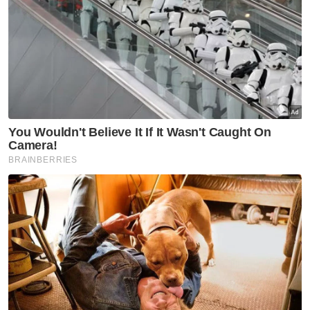
pertumbuhan ekonomi, negara perlu
melabur dalam kesejahteraan sosial melalui
dasar menggalakkan peluang ekonomi serta
memastikan pengagihan sumber yang adil,
akses pendidikan, penjagaan kesihatan dan
perkhidmatan sosial.
Beliau berkata, DSN 2030 sangat relevan
dalam usaha mengimbangi pembangunan
ekonomi dan sosial, sekali gus berfungsi
sebagai payung besar yang menyokong
usaha dan strategi kerajaan untuk
memperkukuh pembangunan sosial,
seterusnya menjadikan Malaysia lebih
makmur dan sejahtera
Bermula dengan DSN pertama pada 2003