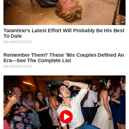
dan diperkukuh dengan penubuhan MSN,
Ahmad Zahid berkata, kerajaan sentiasa
mengutamakan langkah strategik dan
bersepadu bagi menangani masalah sosial.
Artikel Berkaitan:
Cuepacs hargai komitmen kerajaan utamakan
perkhidmatan awam
'Muhyiddin perlu terima akibat keceluparannya' -
Ahmad Zahid
'Saya dalang utama jatuhkan Tun Mahathir' - Ahmad
Zahid
Ketika mempengerusikan MSN pada 2017,
beliau menggariskan empat elemen penting
digariskan iaitu memperkukuh pendidikan
agama, memperkasa institusi kekeluargaan
untuk membimbing anak-anak, memupuk
nilai moral dalam komuniti serta menyokong