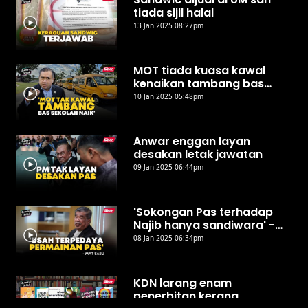
tiada sijil halal
13 Jan 2025 08:27pm
MOT tiada kuasa kawal
kenaikan tambang bas
sekolah - Anthony Loke
10 Jan 2025 05:48pm
Anwar enggan layan
desakan letak jawatan
09 Jan 2025 06:44pm
'Sokongan Pas terhadap
Najib hanya sandiwara' -
Mat Sabu
08 Jan 2025 06:34pm
KDN larang enam
penerbitan kerana