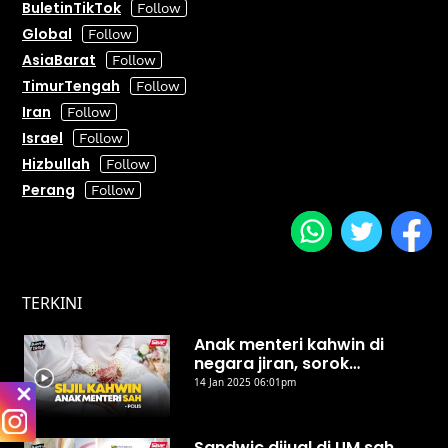
BuletinTikTok
Global
AsiaBarat
TimurTengah
Iran
Israel
Hizbullah
Perang
TERKINI
Anak menteri kahwin di
negara jiran, sorok
daripada keluarga - KPN
14 Jan 2025 06:01pm
Sandwic dijual di UM sah