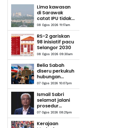
Lima kawasan
di Sarawak
catat IPU tidak
sihat - JAS
08 Ogos 2026 11:17am
RS-2 gariskan
98 inisiatif pacu
Selangor 2030
08 Ogos 2026 09:30am
Belia Sabah
diseru perkukuh
hubungan
dengan
07 Ogos 2026 10:07pm
Putrajaya
Ismail Sabri
selamat jalani
prosedur
pasang alat
07 Ogos 2026 08:21pm
perentak
jantung
Kerajaan