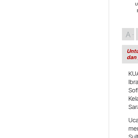
U
A
Untu
dan
KUA
Ibr
Sof
Kel
Sar
Uca
men
Sult