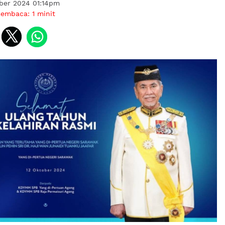
ber 2024 01:14pm
membaca:
1
minit