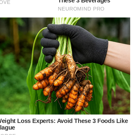
Artikel Disyorkan
Nasional
Lima kawasan di Sarawak catat IPU
tidak sihat - JAS
Nasional
RS-2 gariskan 98 inisiatif pacu
Selangor 2030
MOHD IZZATUL IZUAN TAHIR
08 Aug 2026 09:30am
Nasional
Belia Sabah diseru perkukuh