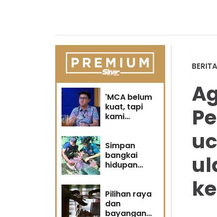
BERIT
Ag
'MCA belum
kuat, tapi
Pe
kami
berubah' -
uc
Sin Woon
Simpan
bangkai
ul
hidupan
marin satu
ke
kesalahan
Pilihan raya
dan
bayangan