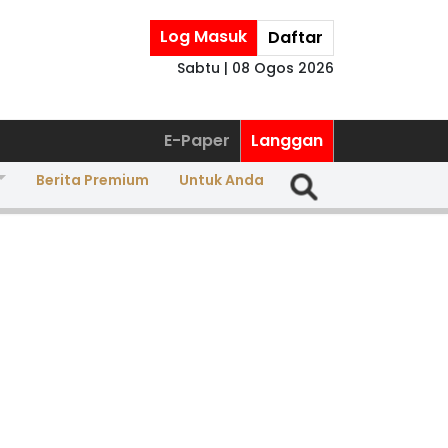
Log Masuk
Daftar
Sabtu | 08 Ogos 2026
E-Paper
Langgan
Berita Premium
Untuk Anda