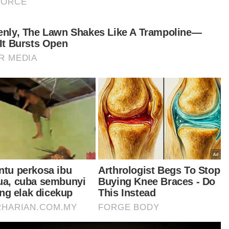
hubungan dengan Putrajaya
Nasional
Ismail Sabri selamat jalani
prosedur pasang alat perentak
jantung
AISYAH BASARUDDIN
07 Aug 2026 08:21pm