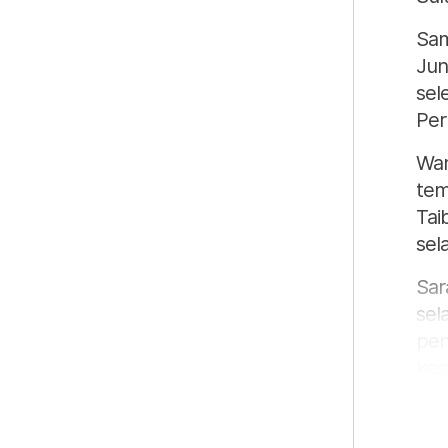
Sam
Jun
sel
Per
Wan
tem
Tai
sel
Sar
sel
pen
kes
Per
Keb