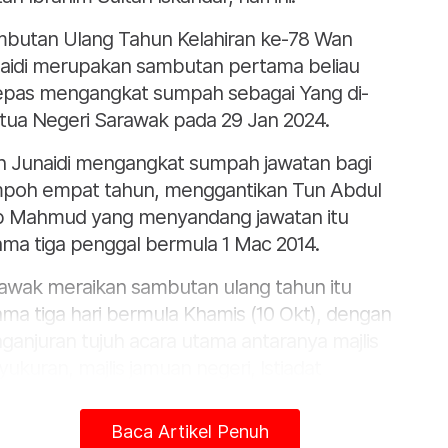
butan Ulang Tahun Kelahiran ke-78 Wan
aidi merupakan sambutan pertama beliau
epas mengangkat sumpah sebagai Yang di-
tua Negeri Sarawak pada 29 Jan 2024.
 Junaidi mengangkat sumpah jawatan bagi
poh empat tahun, menggantikan Tun Abdul
b Mahmud yang menyandang jawatan itu
ama tiga penggal bermula 1 Mac 2014.
awak meraikan sambutan ulang tahun itu
ama tiga hari bermula Khamis (10 Okt), dengan
ganjuran tujuh acara utama antaranya majlis
yukuran, majlis jamuan negeri, Istiadat
barisan dan Istiadat Pengurniaan Darjah
esaran Negeri. - Bernama
Baca Artikel Penuh