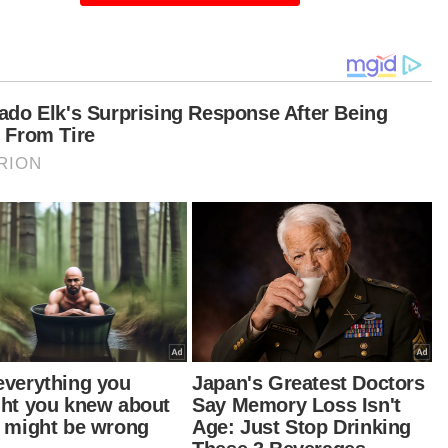
tikel Berkaitan:
Agong, Raja Permaisuri diberi sambutan negara di
Istana Nurul Iman
Agong, Raja Permaisuri berkenan bertemu rakyat
Malaysia di Brunei
Raja Permaisuri Agong berkenan rasmi Mesyuarat
Agung Tahunan PPPM
t turun aplikasi Sinar Harian.
Klik di sini!
ng
Raja Permaisuri
an Selamat
Wan Junaidi