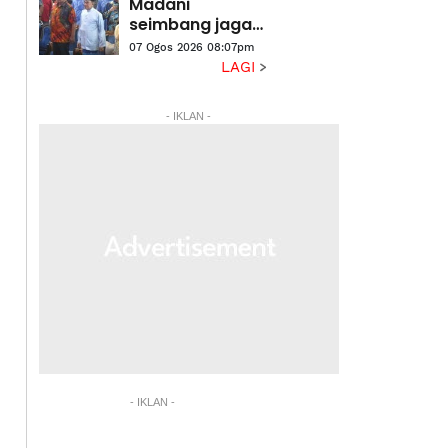
Madani
seimbang jaga
kepentingan
07 Ogos 2026 08:07pm
semua kaum,
LAGI
aliran
pendidikan - PM
- IKLAN -
- IKLAN -