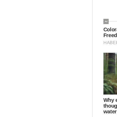
Ar
Mua
Ago
Ucap