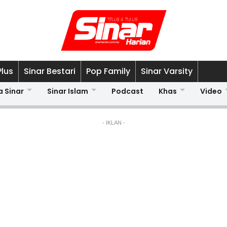
Plus
Sinar Bestari
Pop Family
Sinar Varsity
a Sinar
Sinar Islam
Podcast
Khas
Video
- IKLAN -