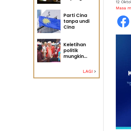
12 Okto
masa
Masa 
hadapan
Parti Cina
tanpa undi
Cina
Keletihan
politik
mungkin
faktor Nurul
Izzah undur
LAGI
diri -
Penganalisis
politik