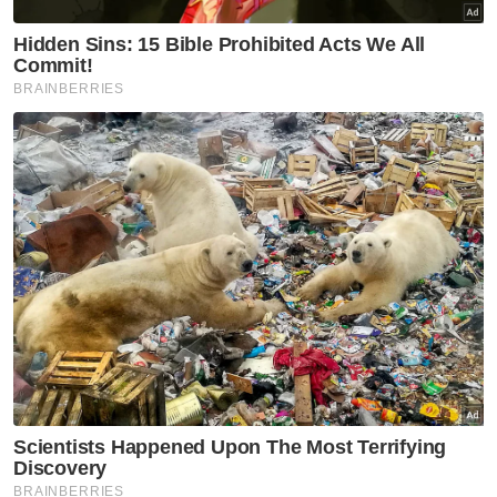
Pemangku Sultan Johor, Tunku Mahkota
Ismail yang juga pemilik Johor Darul Ta'zim
(JDT) membangkitkan isu kualiti permukaan
padang selepas aksi Liga Super
membabitkan JDT dan Perak di Stadium
Perak, Ipoh ditunda pada Sabtu lalu.
Perlawanan itu ditunda kepada satu tarikh
lain atas faktor keadaan padang yang tidak
sesuai untuk beraksi.
Januari lalu, KBS menawarkan geran
sebanyak RM7 juta kepada seluruh negeri