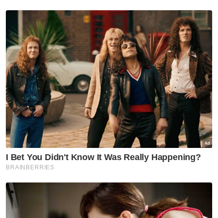
bagi menaik taraf saliran serta penanaman
rumput padang di stadium terpilih. - Bernama
Muat turun aplikasi Sinar Harian.
Klik di sini!
KBS
Hannah Yeoh
Bola Sepak
Naik Taraf
Stadium