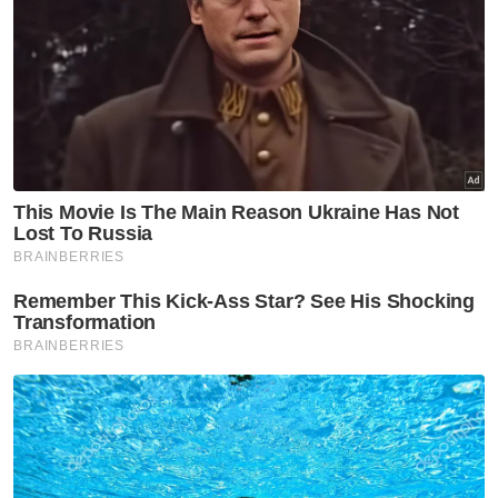
saingan liga selepas timbul keperluan akibat
perubahan kalendar Liga Malaysia (Liga-M)
yang menyebabkan perlawanan
berlangsung semasa musim hujan.
“KBS minta semua negeri ambil serius, kalau
sudah terima duit untuk tukar rumput jangan
kekal dengan rumput jenis cow grass saja,
mereka kena tukar.
Artikel Berkaitan:
Naik taraf padang Stadium Perak disegerakan - Exco
609 projek naik taraf loji rawatan kumbahan siap
sepenuhnya - SPAN
Empat projek naik taraf, bina LRA alami kelewatan -
LKAN
"Ada yang kita dengar tak nak tukar, nak