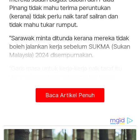
Pinang tidak mahu terima peruntukan
(kerana) tidak perlu naik taraf saliran dan
tidak mahu tukar rumput.
“Sarawak minta ditunda kerana mereka tidak
boleh jalankan kerja sebelum SUKMA (Sukan
Malaysia) 2024 disempurnakan.
“Garis masa untuk kerja-kerja naik taraf itu
diselesaikan adalah sehingga Jun tahun
depan,” katanya pada sidang media Status
Pelaksanaan Projek Menaik Taraf Padang
Baca Artikel Penuh
Bola Sepak Di Stadium Utama Negeri di
Menara KBS, pada Jumaat.