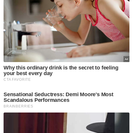
Rumput
Saliran
Artikel Disyorkan
Sukan
Bapa Lionel Messi meninggal
dunia pada usia 68 tahun
Sukan
Gol Pavithran bawa Harimau
Malaya ke separuh akhir Piala