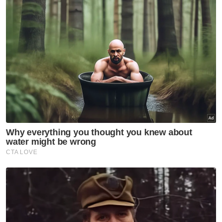
Sementara itu, beliau berharap lapan negeri
yang menerima geran penuh akan
menggunakannya berdasarkan skop yang
telah ditetapkan bagi memastikan tiada
gangguan ke atas perjalanan liga pasukan di
negeri masing-masing.
Katanya, inisiatif itu mempunyai objektif
untuk meningkatkan kualiti permainan serta