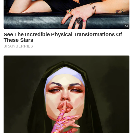
terima RM300,000 untuk naik taraf saliran,
mereka tak boleh jalankan kerja skop
RM100,000 dan simpan RM200,000 untuk
kegunaan lain,” katanya.
Dalam pada itu, Hannah berkata, geran yang
diberikan itu akan ditarik balik bagi mana-
mana negeri yang tidak berupaya untuk
melaksanakan projek menaik taraf
berkenaan.
Berita Telus & Tulus menerusi E-Mel setiap
hari!