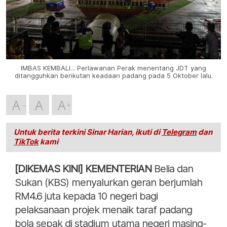
IMBAS KEMBALI... Perlawanan Perak menentang JDT yang
ditangguhkan berikutan keadaan padang pada 5 Oktober lalu.
A
A
A
Untuk berita terkini Sinar Harian, ikuti di
Telegram
dan
TikTok
kami
[DIKEMAS KINI] KEMENTERIAN
Belia dan
Sukan (KBS) menyalurkan geran berjumlah
RM4.6 juta kepada 10 negeri bagi
pelaksanaan projek menaik taraf padang
bola sepak di stadium utama negeri masing-