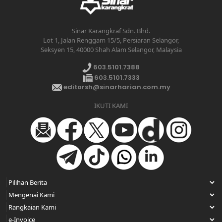
Sinar Karangkraf Sdn. Bhd.
Lot 1, Jalan Renggam 15/5, Persiaran Selangor,
Seksyen 15, 40000 Shah Alam Selangor, Malaysia
603.5101.7388
603.5101.7333
editorsh@sinarharian.com.my
IKUTI KAMI