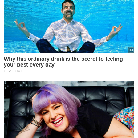
kekal cow grass padahal telah terima duit,
ada juga yang menulis surat kepada kita
untuk gunakan duit itu bagi tujuan naik taraf
tandas, jadi perkara ini memang tidak
dibenarkan.
“Kita juga akan audit untuk pastikan kalau