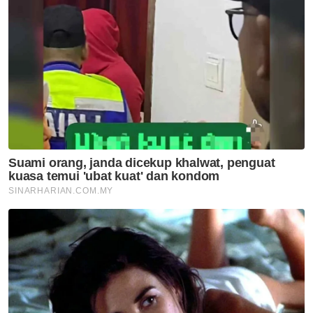
ASEAN 2026
Sukan
Aliff Rakib bertarung dengan
Prajanchai Oktober ini
Sukan
Penyokong Indonesia hentam
jurulatih Garuda