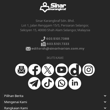
Sinar Karangkraf Sdn. Bhd.
Lot 1, Jalan Renggam 15/5, Persiaran Selangor,
Seksyen 15, 40000 Shah Alam Selangor, Malaysia
603.5101.7388
603.5101.7333
editorsh@sinarharian.com.my
IKUTI KAMI