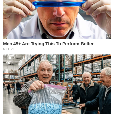
yang menempah destinasi percutian mereka
di sepuluh negara pasaran Agoda.
Ini termasuk Indonesia, India, Jepun, Korea,
Malaysia, Filipina, Singapura, Taiwan, Thailand
dan Vietnam.
Artikel Berkaitan:
Video tular peniaga cuci kuali guna air longkang
bukan di Shah Alam - MBSA
24 tahun Shah Alam terus cemerlang
'Syurga makanan' pelancong asing di Bukit Bintang
digempur
Sementara itu, menurut Agoda, hasil tinjauan
sama juga mendapati Malaysia menjadi
destinasi paling dikunjungi oleh pencinta
makanan dari Singapura.