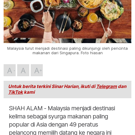
Malaysia turut menjadi destinasi paling dikunjungi oleh pencinta
makanan dari Singapura. Foto hiasan
A
A
A
Untuk berita terkini Sinar Harian, ikuti di
Telegram
dan
TikTok
kami
SHAH ALAM - Malaysia menjadi destinasi
kelima sebagai syurga makanan paling
popular di Asia dengan 49 peratus
pelancong memilih datang ke negara ini