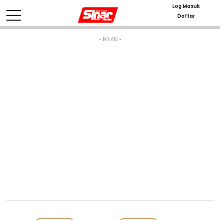
Log Masuk
Daftar
- IKLAN -