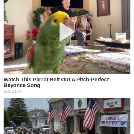
Nasional
Anwar arah siasatan
menyeluruh kejadian anggota
polis maut di Beaufort
Nasional
Isu zakat TH perlu difahami
dalam konteks syariah - Mufti
Pahang
Nasional
MGB sempurnakan majlis 'roof
topping' Pangsapuri Saujana
Indah
Nasional
90 peratus pelajar UniMAIWP
ditawarkan bantuan am
pelajaran sehingga RM10,000