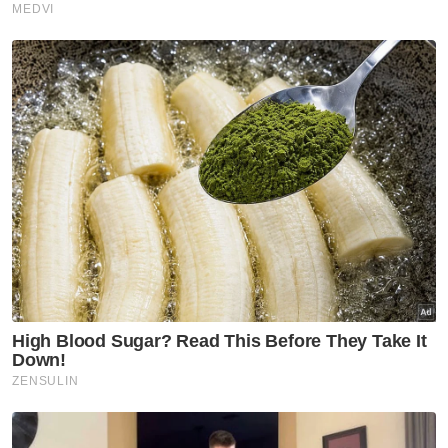
Malaysia
Agoda
Syurga Makanan
Paling Popular
Asia
Artikel Disyorkan