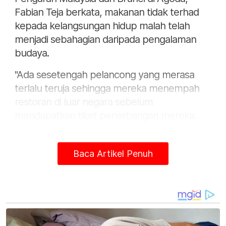
Fabian Teja berkata, makanan tidak terhad
kepada kelangsungan hidup malah telah
menjadi sebahagian daripada pengalaman
budaya.
"Ada sesetengah pelancong yang merasa
terlalu teruja sehingga mereka menempah
restoran di luar negara sebelum
mendapatkan tiket penerbangan mereka.
"Data tinjauan kami jelas menunjukkan
bahawa para pelancong mencari destinasi
Baca Artikel Penuh
untuk menikmati makanan dan tradisi
tempatan, bukan hanya bersiar-siar.