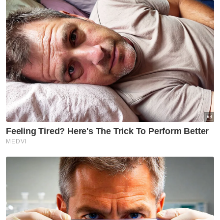
"Agoda berbangga untuk membawakan
tawaran bernilai hebat ke destinasi syurga
makanan agar anda dapat menjimatkan
wang untuk dibelanjakan ke atas hidangan
tempatan yang lazat," katanya dalam satu
kenyataan pada Khamis.
Tinjauan dilakukan pada 1 hingga 19 Ogos
2024 itu melibatkan lebih 4,000 responden