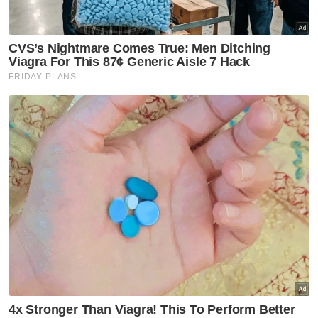
"Pelancong Malaysia juga menjadikan
makanan sebagai faktor pendorong untuk
sering berkunjung ke negara Thailand, diikuti
oleh Indonesia dan Taiwan," katanya.
Muat turun aplikasi Sinar Harian.
Klik di sini!