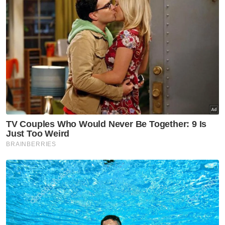
Nasional
Shabery bimbang PM terima
maklumat kurang tepat
mengenai aset Felda di London
Nasional
RCI TH: AMK gesa SPRM, PDRM
jejak aliran wang, dakwa
dalang sembunyikan maklumat
Nasional
Kebajikan tiga gajah Malaysia:
Shelter Ihsan mahu MPT
kemuka bukti, benarkan
pemeriksaan bebas
Nasional
ITE Singapura terbuka
kerjasama dengan ADTEC JTM