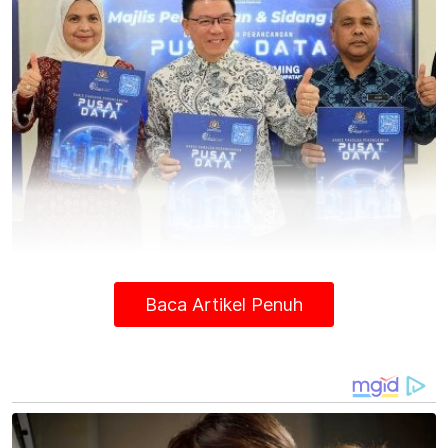
Kor Ming (tengah) merasmikan GPP Pusat Data di Bridge Data
Centers Malaysia Sdn Bhd pada Khamis. Foto Bernama
Baca Artikel Penuh
"Secara keseluruhan, GPP ini meliputi
panduan perancangan tapak, prosedur
permohonan pelan pemajuan bagi
kebenaran merancang dan pelan bangunan
selain terpakai kepada skala pemajuan pusat