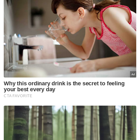
data yang melebihi satu mega volt Amp
(MVA) sama ada di kawasan baharu atau di
bangunan sedia ada.
"Dengan pelancaran GPP Pusat Data ini, kami
berhasrat untuk memperkukuhkan
pembangunan infrastruktur digital dan
menyokong ekosistem pemajuan pusat data
melalui pembinaan pusat data di lokasi yang
lebih strategik mengikut zon guna tanah
yang ditetapkan agar dapat memastikan
pengagihan sumber bagi keperluan domestik
tidak terjejas,” katanya kepada pemberita
selepas melancarkan GPP di sini pada
Khamis.
Beliau berkata, antara langkah proaktif yang