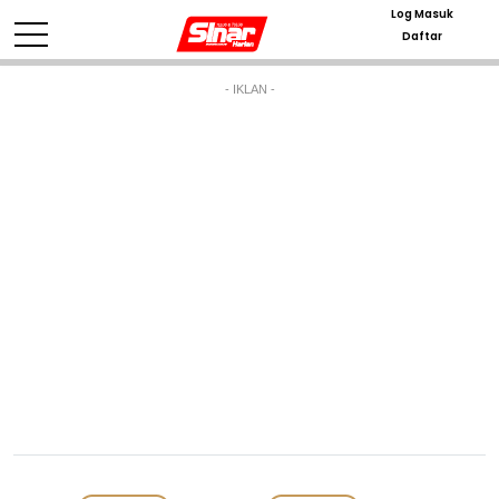
Log Masuk
Daftar
- IKLAN -