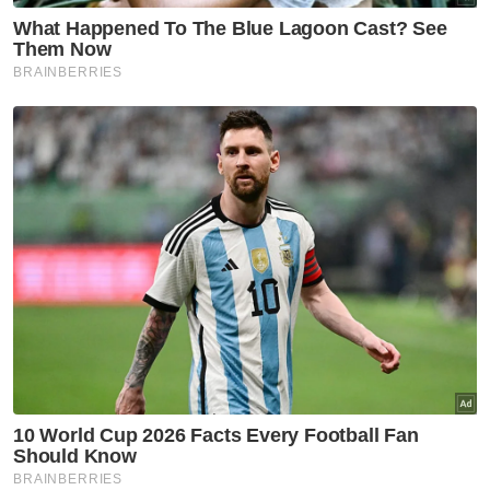
Beliau berkata, garis panduan itu
kemudiannya akan dibentangkan di
Mesyuarat Majlis Negara Bagi Kerajaan
Tempatan (MNKT) kali ke-84 yang
dijadualkan berlangsung pada 14 November
bagi tujuan rundingan dan penerimapakaian
oleh pihak berkuasa negeri dan PBT di
seluruh negara.
Artikel Berkaitan:
Negeri Sembilan keluar garis panduan tapak
perkhemahan - Exco
Kabinet lulus cadangan pindaan Akta Perlindungan
Data Peribadi
Tiada sekolah terkecuali garis panduan DLP -
Fadhlina
Buku garis panduan itu akan diedarkan ke