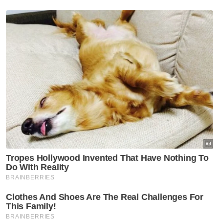
156 PBT mulai hari ini dan ia boleh didapati di
laman
https://mytownnet.planmalaysia.gov.my/index.ph
panduan-perancangan-pusat-data/
Untuk rekod, hingga Mei lepas sebanyak 32
pusat data sedang beroperasi dan 19 pusat
data lagi dalam pembinaan dengan kawasan
tumpuan utama ialah di Cyberjaya, Kuala
Lumpur dan Johor. - Bernama