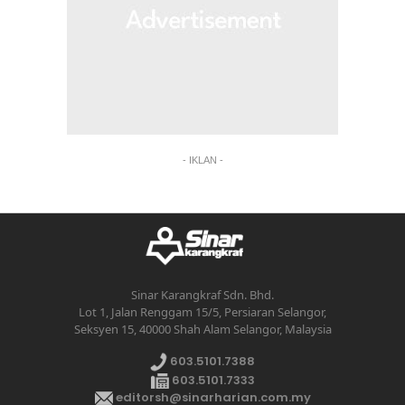
- IKLAN -
Sinar Karangkraf Sdn. Bhd.
Lot 1, Jalan Renggam 15/5, Persiaran Selangor,
Seksyen 15, 40000 Shah Alam Selangor, Malaysia
603.5101.7388
603.5101.7333
editorsh@sinarharian.com.my