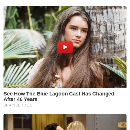
Muat turun aplikasi Sinar Harian.
Klik di sini!
KPKT
Garis Panduan Perancangan Pusat Data
Artikel Disyorkan