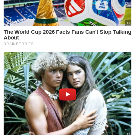
"Dalam tempoh empat hingga lima tahun
akan datang, Malaysia dijangka menjadi hab
pusat data terbesar di ASEAN dengan
inventori keperluan tenaga sekitar kira-kira
empat gigawatt,” katanya.