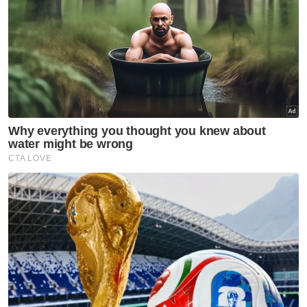
dipertimbangkan dalam garis panduan itu
merangkumi aspek kawalan perancangan
oleh pihak berkuasa tempatan (PBT) iaitu
hanya zon guna tanah komersial dan industri
dibenarkan untuk pemajuan pusat data serta
keperluan zon penampan bagi pusat data
yang bersebelahan dengan kawasan
perumahan bagi memastikan tiada gangguan
bunyi bising kepada komuniti setempat.
Kor Ming berkata, penyediaan garis panduan
itu juga seiring dengan strategi Malaysia
dalam menyediakan infrastruktur digital yang
kukuh bagi menarik lebih pelabur asing,
lebih-lebih lagi apabila negara menjadi tapak
pelaburan syarikat gergasi seperti Amazon,
Google dan Oracle.