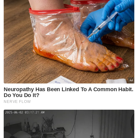
Rasuah Busters
KHSB, Rasuah Busters jalin
kerjasama PSA perkasa budaya
antirasuah
Rasuah Busters
Usaha perkasa integriti perlu
komitmen semua agensi -
JBPM
Rasuah Busters
Jelajah Antirasuah MARA
diteruskan perkukuh budaya
integriti