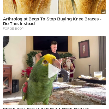
Muat turun aplikasi Sinar Harian.
Klik di sini!
Jawab soalan kaji selidik dan
dapatkan
×
baucar tunai.
Apakah bangsa anda?
Melayu
Cina
India
Etnik Sabah & Sarawak
Lain lain
VPoints:
0
Masuk | Daftar
Rasuah Busters
Rakyat Malaysia