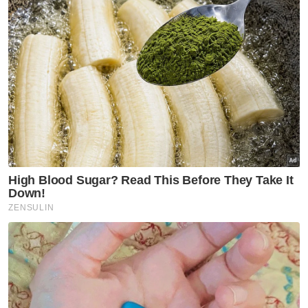
bahawa Malaysia mesti bebas dari rasuah,
tetapi jika masih akur dengan hulur duit
bawah meja, kita tidak akan ke mana,”
katanya.
Artikel Berkaitan:
Ujian poligraf siasat kes rasuah
Bicara kes rasuah, pengubahan wang haram Adam
Radlan ditangguh ke 9 Julai ini
Pengarah PBT direman kes rasuah RM20,000
Tambah beliau, antara sektor yang sudah
merancang dan menggariskan inisiatif
banteras jenayah berkenaan ialah
pembinaan dan beberapa sektor
keselamatan.
“Ini merupakan petanda yang baik sekali gus