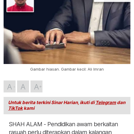
Gambar hiasan. Gambar kecil: Ali Imran
A
A
A
Untuk berita terkini Sinar Harian, ikuti di
Telegram
dan
TikTok
kami
SHAH ALAM - Pendidikan awam berkaitan
rasuah perlu diterapkan dalam kalangan