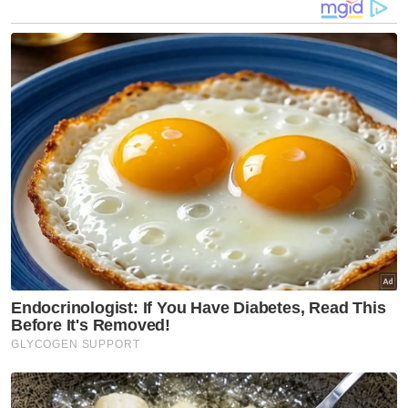
penguat kuasa mempunyai pengetahuan
dan kesedaran mendalam mengenai bahaya
amalan rasuah serta cara untuk mengelak
dan melaporkan sebarang cubaan
mencurigakan.
Dalam pada itu, Ali Imran berkata, inisiatif
DBKL untuk menambah baik proses kerja
menunjukkan mereka serius dalam
memastikan amalan rasuah dibanteras.
“Organisasi lain perlu mencontohi
pendekatan ini untuk memastikan pekerja
tidak merasa terpaksa akibat ketidakpuasan
hati terhadap gaji atau keadaan kerja.
“Individu yang bertanggungjawab wajib
tanam dalam jiwa mereka sedalam mungkin