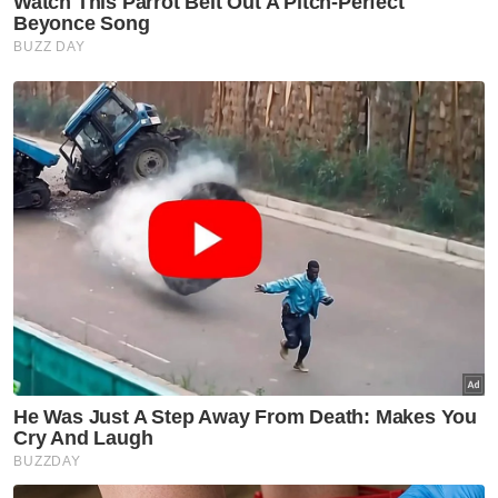
Berani
Lapor
Kes Rasuah
Artikel Disyorkan
Rasuah Busters
Kolej Mara Banting bentuk
generasi berprinsip, bukan
sekadar cemerlang akademik