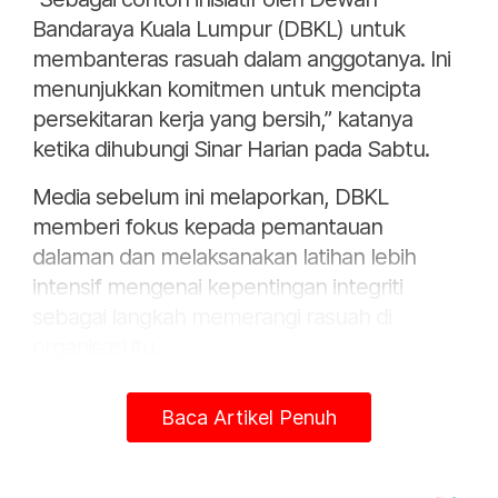
Bandaraya Kuala Lumpur (DBKL) untuk
membanteras rasuah dalam anggotanya. Ini
menunjukkan komitmen untuk mencipta
persekitaran kerja yang bersih,” katanya
ketika dihubungi Sinar Harian pada Sabtu.
Media sebelum ini melaporkan, DBKL
memberi fokus kepada pemantauan
dalaman dan melaksanakan latihan lebih
intensif mengenai kepentingan integriti
sebagai langkah memerangi rasuah di
organisasi itu.
Datuk Bandar Kuala Lumpur, Datuk Seri Dr
Baca Artikel Penuh
Maimunah Mohd Sharif berkata, usaha itu
adalah sebahagian daripada komitmen
pihaknya bagi memastikan setiap anggota