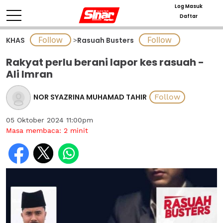
Log Masuk
Daftar
KHAS
>
Rasuah Busters
Rakyat perlu berani lapor kes rasuah -
Ali Imran
NOR SYAZRINA MUHAMAD TAHIR
05 Oktober 2024 11:00pm
Masa membaca:
2
minit