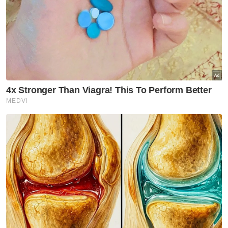
menunjukkan kesedaran kolektif terhadap
isu hulur wang kopi.
“Jika usaha ini berterusan dan efektif,
semestinya peratusan rasuah berpotensi
untuk berkurangan walaupun memerlukan
beberapa perubahan budaya dalam
organisasi,” katanya.
Berita Telus & Tulus menerusi E-Mel setiap
hari!