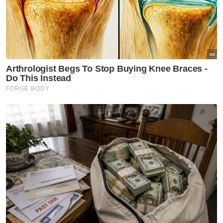
Beliau juga berkata, jumlah warga Pakistan
yang berada di Malaysia kini melebihi 175,000
orang.
Lawatan kerja ke Pakistan minggu depan
adalah yang pertama selepas Anwar
mengangkat sumpah jawatan sebagai
Perdana Menteri pada November 2022.
Beliau mempunyai jadual pada sepanjang
lawatan ke Islamabad termasuk mengadakan
kunjungan hormat ke atas Presiden Pakistan
Asif Ali Zardari dan mesyuarat dua hala
dengan rakan sejawatnya, Shehbaz Sharif.
Anwar juga dijadualkan bertemu beberapa
tokoh industri di Pakistan. - Bernama