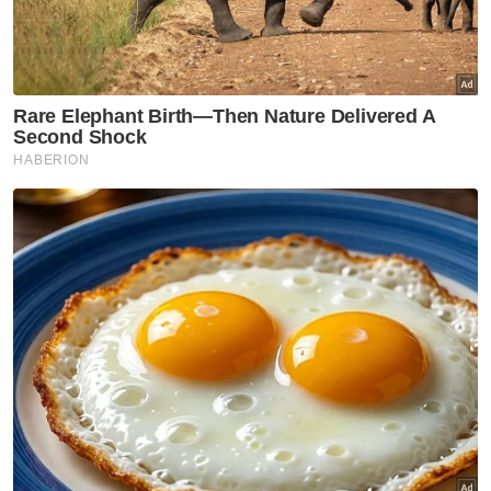
6 lokasi bahaya lubang benam di Kuala Lumpur
'Muhyiddin masih bermimpi mahu jadi Perdana
Menteri'
Anwar tiba di Jepun untuk lawatan kerja tiga hari
"Mereka mempunyai Jawatankuasa
Semakan bersama yang juga akan
bermesyuarat tidak lama lagi dan insya-Allah,
perjanjian itu akan disemak semula tidak lama
lagi dan akan dibincang semasa lawatan
Perdana Menteri ke Pakistan,” katanya.