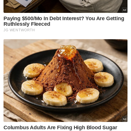
Muat turun aplikasi Sinar Harian.
Klik di sini!
Jawab soalan kaji selidik dan
dapatkan
×
baucar tunai.
Apakah bangsa anda?
Melayu
Cina
India
Etnik Sabah & Sarawak
Lain lain
VPoints:
0
Masuk | Daftar
Pakistan
Anwar Ibrahim