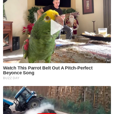
selaras dengan tahap hubungan politik kita
dan perlu dipertingkat,” katanya.
Beliau berkata, eksport utama Malaysia ke
negara itu ialah minyak sawit, jentera dan
produk elektrik manakala importnya dari
Pakistan ialah beras, sayur-sayuran, tekstil