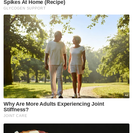
Malaysia
Lawatan Kerja
Artikel Disyorkan
Nasional
Smart Amil lonjak kutipan
zakat digital hampir 10 kali
ganda
Nasional
RCI Tabung Haji: Taklimat khas
BN Isnin ini