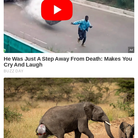
serta kulit.
Syed Ahsan berkata, kedua-dua negara telah
memeterai perjanjian perdagangan bebas
iaitu Perjanjian Perkongsian Ekonomi Rapat
Malaysia-Pakistan (MPCEPA) yang
ditandatangani pada 2007 namun
memandang sudah lama, ia perlu disemak
semula.
"Jadi kami sudah mengadakan rundingan
antara MITI (Kementerian Pelaburan,
Perdagangan dan Industri) dengan
Kementerian Perdagangan Pakistan untuk
menyemak semula perjanjian itu dan
mengemas kini senarai.
Artikel Berkaitan: