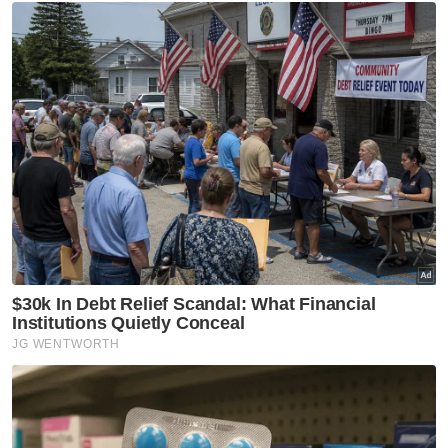
lepas di negara itu selain beberapa lagi
pelabur Malaysia dalam bidang teknologi
maklumat serta sektor lain.
Berita Telus & Tulus menerusi E-Mel setiap
hari!
Beliau juga berharap berlaku peningkatan
dalam hubungan antara rakyat kedua-dua