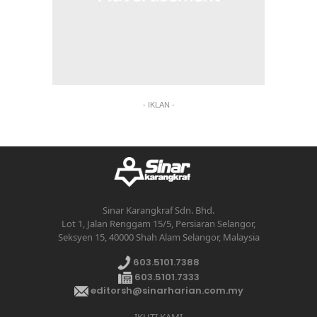
- IKLAN -
Sinar Karangkraf Sdn. Bhd.
Lot 1, Jalan Renggam 15/5, Persiaran Selangor,
Seksyen 15, 40000 Shah Alam Selangor, Malaysia
603.5101.7388
603.5101.7333
editorsh@sinarharian.com.my
IKUTI KAMI