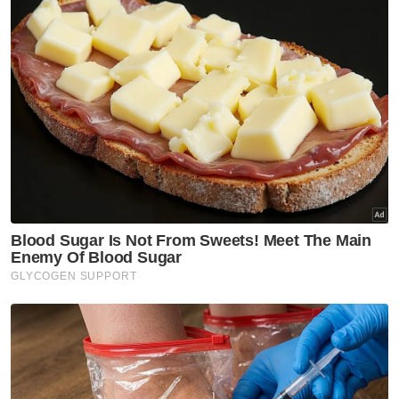
Nasional
Anwar arah siasatan
menyeluruh kejadian anggota
polis maut di Beaufort
Nasional
Malaysia, Vietnam perkukuh
kerjasama pertahanan -
Mohamed Khaled