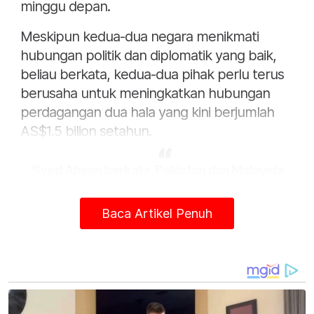
minggu depan.
Meskipun kedua-dua negara menikmati
hubungan politik dan diplomatik yang baik,
beliau berkata, kedua-dua pihak perlu terus
berusaha untuk meningkatkan hubungan
perdagangan dua hala yang kini berjumlah
AS$1.5 bilion setahun.
Syed Ahsan berkata, Pakistan dan Malaysia
perlu berbuat demikian kerana jumlah semasa
"tidak mencukupi.”
Baca Artikel Penuh
"Kita mempunyai hubungan komersial dan
perdagangan yang amat baik, nilai dagangan
dua hala kita ialah AS$1.5 bilion setahun.
Namun ia tidak mencukupi. Saya rasa ia tidak