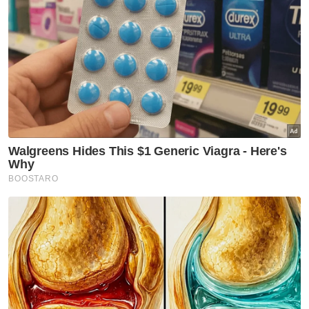
negara dan berkata, Pakistan telah menjadi
destinasi yang semakin popular kepada
pelancong Malaysia yang ingin melakukan
pengembaraan di kawasan pergunungan.
Justeru, beliau menggesa agar lebih banyak
penerbangan terus disediakan antara bandar
utama kedua-dua negara.
Syed Ahsan berkata, Malaysia bukan sahaja
popular dalam kalangan pencari kerja warga
Pakistan tetapi juga mendahului senarai
untuk pelajar dari negara itu melanjutkan
pengajian dan lebih 4,000 rakyatnya memilih
negara ini sebagai destinasi pilihan untuk
mereka menimba ilmu di peringkat
pendidikan tinggi.