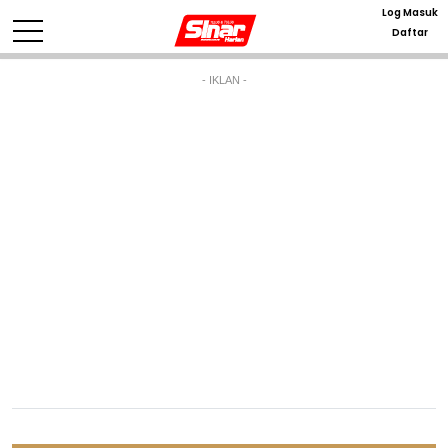
Log Masuk
Daftar
- IKLAN -