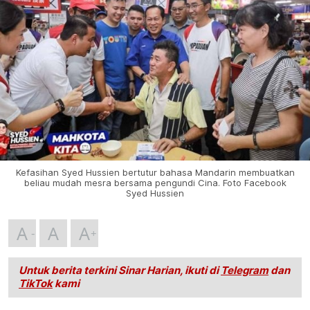
Kefasihan Syed Hussien bertutur bahasa Mandarin membuatkan
beliau mudah mesra bersama pengundi Cina. Foto Facebook
Syed Hussien
A
A
A
Untuk berita terkini Sinar Harian, ikuti di
Telegram
dan
TikTok
kami