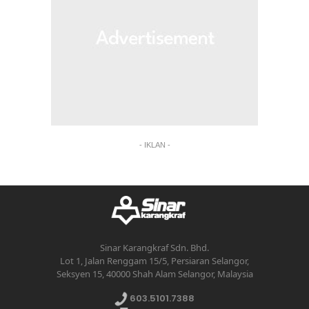
- IKLAN -
Sinar Karangkraf Sdn. Bhd.
Lot 1, Jalan Renggam 15/5, Persiaran Selangor,
Seksyen 15, 40000 Shah Alam Selangor, Malaysia
603.5101.7388