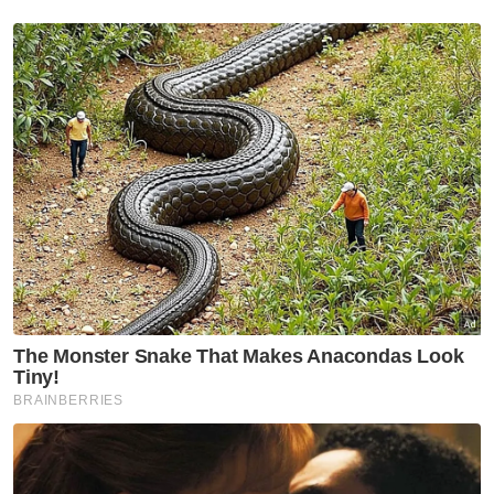
dan naik berbanding euro kepada
4.7148/7337 daripada 4.7236/7292 sebelum
ini.
Bagaimanapun, mata wang tempatan
diniagakan bercampur-campur berbanding
mata wang ASEAN.
Ia meningkat berbanding dolar Singapura
kepada 3.2724/2858 daripada 3.2792/2833
semalam dan naik berbanding baht Thailand
kepada 12.6994/7572 daripada 12.7472/7680
sebelum ini.
Ia diniagakan hampir tidak berubah
berbanding peso Filipina kepada 7.61/7.65
daripada 7.61/7.62 dan merosot berbanding
rupiah Indonesia kepada 276.6/277.9 daripada