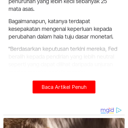
penurunan yang lebih kecil sebanyak 25
mata asas.
Bagaimanapun, katanya terdapat
kesepakatan mengenai keperluan kepada
perubahan dalam hala tuju dasar monetari.
"Berdasarkan keputusan terkini mereka, Fed
beralih kepada pendirian yang lebih neutral
seperti yang dapat dilihat daripada unjuran
median mereka apabila mereka
menyasarkan Kadar Dana Fed untuk
Baca Artikel Penuh
mencapai 4.4 peratus, 3.4 peratus dan 2.9
peratus pada akhir 2024, 2025 dan 2026.