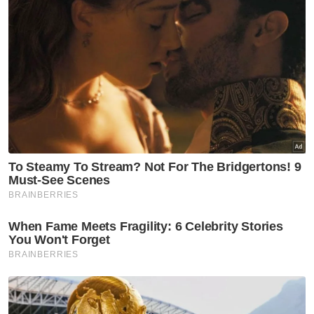
276.5/277.0 pada Rabu. - Bernama
Muat turun aplikasi Sinar Harian.
Klik di sini!
Ringgit
Dolar AS
Mohd Afzanizam Abdul Rashid
Artikel Disyorkan