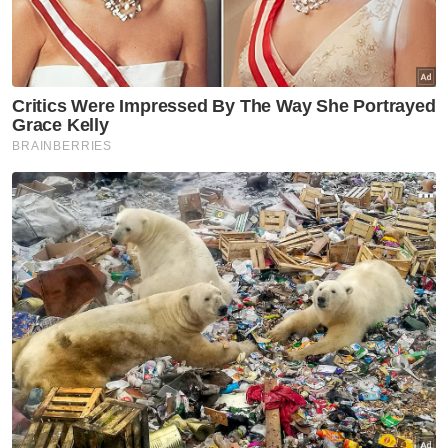
"Purata AS MYR sejak negara memansuhkan
tambatan mata wang pada 21 Julai 2005 ialah
RM3.78 dan ini akan menjadi penanda aras
bagi hala tuju AS MYR.
"Ini bermakna ringgit mempunyai potensi
untuk meningkat pada masa depan,”
katanya.