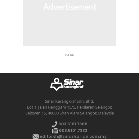
- IKLAN -
Sinar Karangkraf Sdn. Bhd.
Lot 1, Jalan Renggam 15/5, Persiaran Selangor,
Seksyen 15, 40000 Shah Alam Selangor, Malaysia
603.5101.7388
603.5101.7333
editorsh@sinarharian.com.my