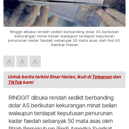
Ringgit dibuka rendah sedikit berbanding dolar AS berikutan
kekurangan minat belian walaupun terdapat keputusan
penurunan kadar faedah sebanyak 50 mata asas oleh Fed AS.
Gambar hiasan
A
A
A
Untuk berita terkini Sinar Harian, ikuti di
Telegram
dan
TikTok
kami
RINGGIT dibuka rendah sedikit berbanding
dolar AS berikutan kekurangan minat belian
walaupun terdapat keputusan penurunan
kadar faedah sebanyak 50 mata asas oleh
Rizab Persekutuan (Fed) Amerika Syarikat