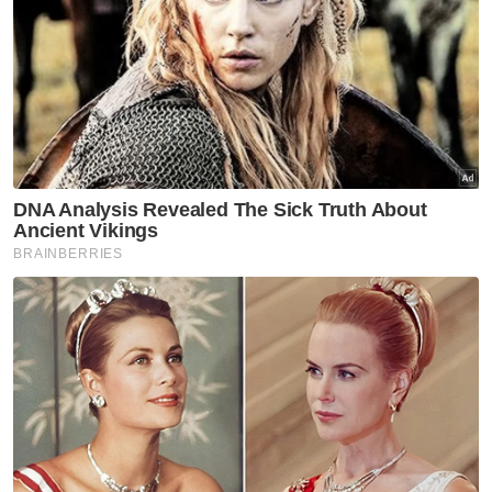
Oleh itu, katanya kemungkinan penurunan
sebanyak 200 hingga 225 mata asas dijangka
antara sekarang dan sehingga akhir 2026
berdasarkan unjuran median Fed.
Artikel Berkaitan:
Ringgit dibuka rendah susulan pengukuhan dolar AS
Ringgit dibuka tinggi sedikit berbanding dolar AS
Ringgit dibuka tidak berubah berbanding dolar AS
"Sehubungan itu, ringgit akan kekal berdaya
tahan dalam tempoh terdekat dan naik
secara berperingkat berbanding dolar AS.