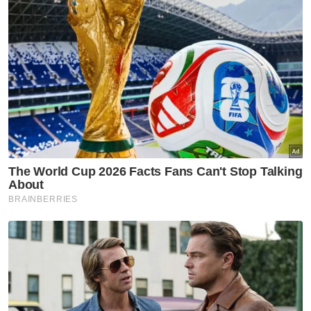
BISNES
Rizab antarabangsa BNM
meningkat kepada AS$132.1
bilion
BISNES
Sembilan jenama tempatan
diolah jadi perisa aiskrim edisi
terhad Inside Scoop
BISNES
Pelaburan institusi berbeza
dengan Individu
BISNES
Resorts World Genting raikan
ulang tahun ke-61 dengan tiket
Merdeka RM38