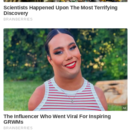
Berita Telus & Tulus menerusi E-Mel setiap
hari!
Sementara itu, ringgit diniagakan tinggi
berbanding sekumpulan mata wang utama.
Ia mengukuh berbanding pound kepada
5.6003/6228 daripada 5.6091/6158 pada
Rabu, melonjak berbanding yen Jepun
kepada 2.9717/9838 daripada 2.9940/9977