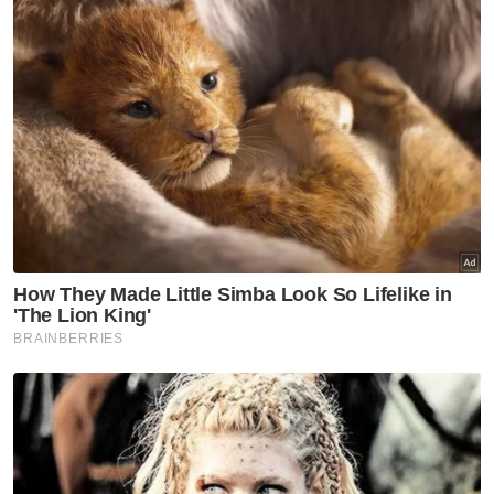
"Fed dilihat yakin bahawa mereka mampu
menguruskan ekonomi tanpa kemelesetan dan
penurunan sebanyak 50 mata asas
mencerminkan komitmen mereka untuk
mencapai guna tenaga maksimum, merupakan
mandat lain mereka selain kestabilan harga,”
katanya kepada Bernama.
Mohd Afzanizam berkata Kadar Dana Fed
jangka panjang adalah pada 2.9 peratus.