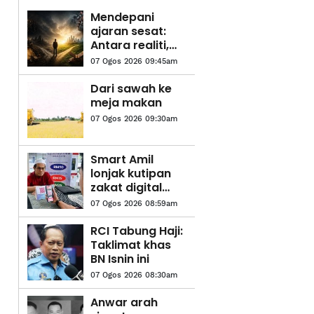
Mendepani
ajaran sesat:
Antara realiti,
sejarah dan
07 Ogos 2026 09:45am
cabaran zaman
moden
Dari sawah ke
meja makan
07 Ogos 2026 09:30am
Smart Amil
lonjak kutipan
zakat digital
hampir 10 kali
07 Ogos 2026 08:59am
ganda
RCI Tabung Haji:
Taklimat khas
BN Isnin ini
07 Ogos 2026 08:30am
Anwar arah