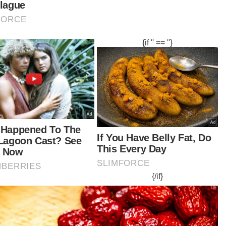
ulan itu, penganalisis sukan, Datuk Pekan Ramli
pendapat penubuhan universiti sukan di
aysia boleh dilakukan tanpa mewujudkan
titusi pengajian tinggi yang baharu, sebaliknya
aik taraf sekolah-sekolah sukan sedia ada bagi
uan itu. - Bernama
@sinarharianonline
Tiada keperluan naik taraf SSBJ kepada kolej,
niversiti sukan #fyp #SinarHarian #SinarTerkini
#Nasional #Sukan #SBBJ #Kolej #Universiti
#Pendidikan
News - ComaStudio
tikel Berkaitan: