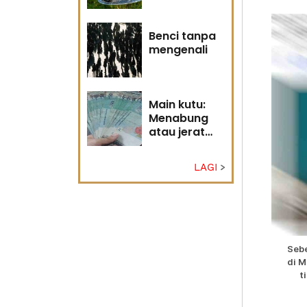
Tuhan
Benci tanpa
mengenali
Main kutu:
Menabung
atau jerat
diri?
LAGI
Sebe
di M
t