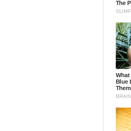
Sus
ber
Mal
ins
men
tuj
u
Ar