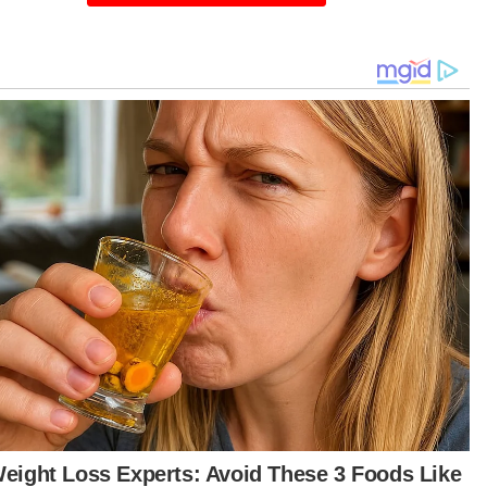
ai lepas, Presiden Kesatuan Olahraga Malaysia
M), Datuk Seri Shahidan Kassim mencadangkan
aya kerajaan menubuhkan universiti sukan bagi
astikan atlet pelapis terutama lepasan sekolah
an terus berkecimpung dalam sukan sekali gus
astikan Malaysia tidak ketandusan bakat.