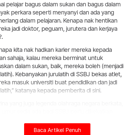
ai pelajar bagus dalam sukan dan bagus dalam
yak perkara seperti menyanyi dan ada yang
erlang dalam pelajaran. Kenapa nak hentikan
eka jadi doktor, peguam, jurutera dan kerjaya
?.
napa kita nak hadkan karier mereka kepada
an sahaja, kalau mereka berminat untuk
uskan dalam sukan, baik, mereka boleh (menjadi
ulatih). Kebanyakan jurulatih di SSBJ bekas atlet,
eka masuk universiti buat pendidikan dan jadi
ulatih,” katanya kepada pemberita di sini.
ina yang juga legenda olahraga negara berkata,
 umur sedia ada bagi SSBJ perlu dikekalkan
ana menyifatkan masa yang diperlukan pelajar
am akademi dan sukan sudah seimbang.
Baca Artikel Penuh