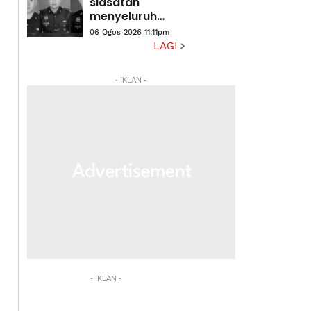
siasatan
menyeluruh
kejadian
06 Ogos 2026 11:11pm
anggota polis
LAGI
maut di
Beaufort
- IKLAN -
- IKLAN -