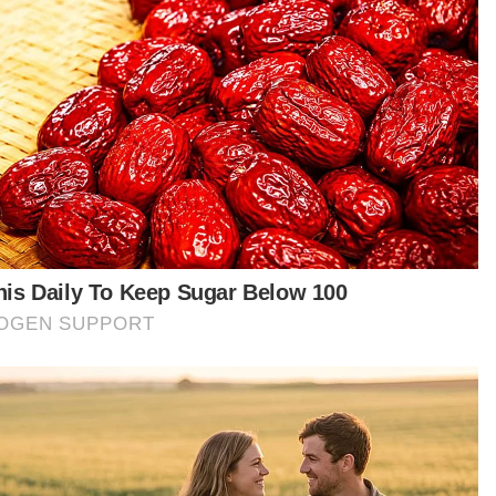
Universiti Sukan bantu atlet imbangi kerjaya, akademik
Segerakan penubuhan universiti sukan di Malaysia
t turun aplikasi Sinar Harian.
Klik di sini!
ah Sukan Bukit Jalil
SSBJ
Universiti Sukan
Artikel Disyorkan
Nasional