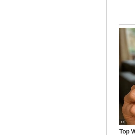
Jul
(KO
sup
mem
suk
mem