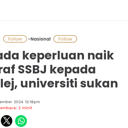
A
>
Nasional
ada keperluan naik
raf SSBJ kepada
lej, universiti sukan
tember 2024 12:18pm
membaca:
2
minit