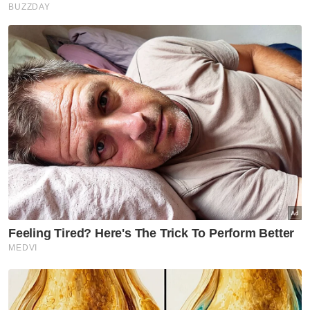
kerajaan (NGO) atau anggota kesihatan
menjalankan tugas di komuniti untuk
memberi kesedaran kepada yang berisiko
untuk hadir ke klinik pencegahan HIV, Pre-
Exposure Prophylaxis (PrEP),
"Ia termasuk menerusi poster, video dan
webinar disasarkan kepada golongan berisiko
tinggi menggunakan media sosial," katanya.
Artikel Berkaitan:
Mpox: JKNK ambil sampel di pintu masuk Malaysia-
Thailand
Thailand sahkan kes mpox clade 1b
Che'gu Bard akan didakwa di Johor Bahru esok
WHO pada 14 Ogos lalu mengisytiharkan
mpox atau cacar monyet sebagai
kecemasan kesihatan awam global buat kali