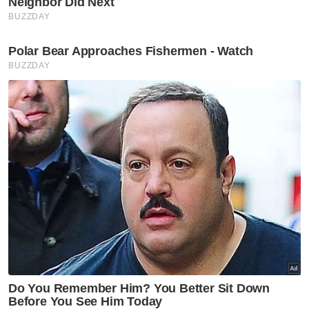
Dalam pada itu, Tian Soon berkata, JKNJ
juga akan meningkatkan kesedaran awam
dan membuat hebahan maklumat berkaitan
mpox.
"Aktiviti bertumpu kepada golongan sasaran
bersama dengan pertubuhan bukan