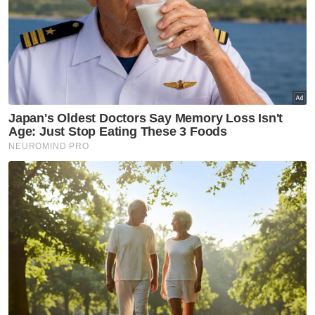
Julai lalu, lebih 100 kes varian baharu
dilaporkan di empat negara jiran Republik
Demokratik Congo yang tidak pernah
melaporkan cacar monyet sebelum ini iaitu
Burundi, Kenya, Rwanda dan Uganda.
Berita Telus & Tulus menerusi E-Mel setiap
hari!