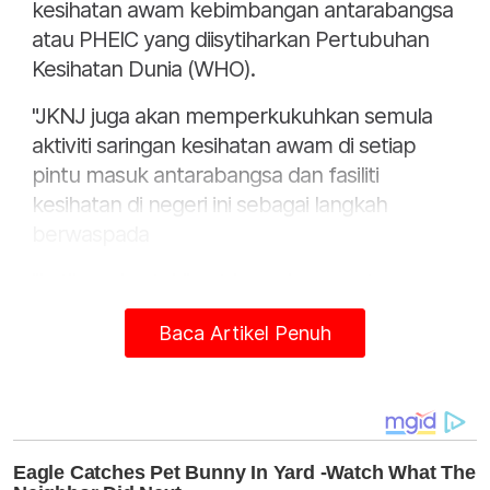
kesihatan awam kebimbangan antarabangsa
atau PHEIC yang diisytiharkan Pertubuhan
Kesihatan Dunia (WHO).
"JKNJ juga akan memperkukuhkan semula
aktiviti saringan kesihatan awam di setiap
pintu masuk antarabangsa dan fasiliti
kesihatan di negeri ini sebagai langkah
berwaspada
"Latihan dan taklimat kepada anggota
kesihatan di lapangan bagi tujuan
Baca Artikel Penuh
pengesanan awal kes, isolasi dan rawatan
juga akan dilaksanakan dalam masa
terdekat," katanya ketika dihubungi pada
Khamis.