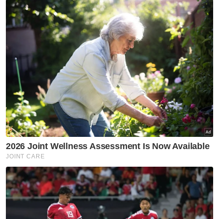
Johor
Johor jawab kritikan Dr
Rafidah, tegas perjuang sektor
kesihatan
Johor
Johor imarah masjid dengan
solat Maghrib, Isyak berjemaah
Johor
Hospital Pasir Gudang belum
beroperasi penuh, 1,192
jawatan masih kosong - Onn
Hafiz