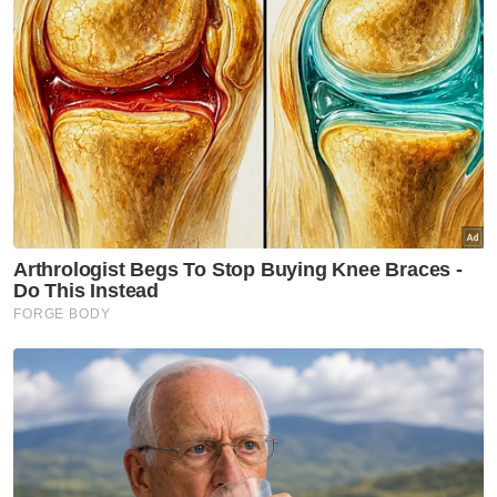
kedua dalam tempoh dua tahun.
Sebanyak 27,000 kes dan lebih 1,100
kematian dilaporkan berlaku sejak Januari
2023, sebahagian besarnya menjejas kanak-
kanak.