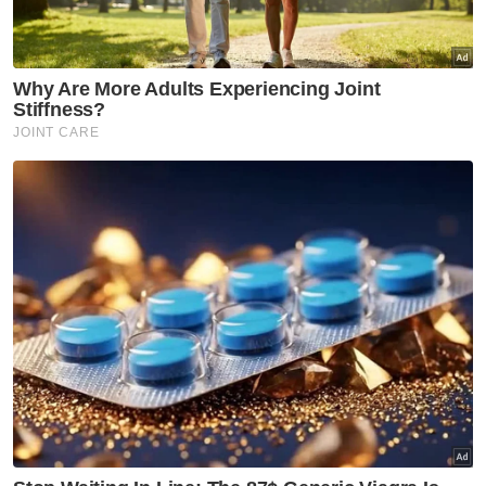
Sehingga kini, semua jangkitan yang dikesan
di Singapura adalah yang lebih ringan atau
tergolong dalam varian clade II.
Kebanyakannya berlaku semasa wabak
global antara 2022 dengan 2023.
Singapura merekodkan 12 kes cacar monyet
sejak Januari 2024, yang disahkan
Kementerian Kesihatan Singapura (MOH),
dengan kedua-duanya membabitkan varian
clade II.
Muat turun aplikasi Sinar Harian.
Klik di sini!
Kes Mpox