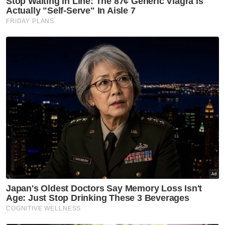
Johor Bahru
Ambil Langkah
Siap Siaga
Exco
Artikel Disyorkan
Johor
‘Bukan wayang, kami cuma
tuntut janji KKM’ - Onn Hafiz