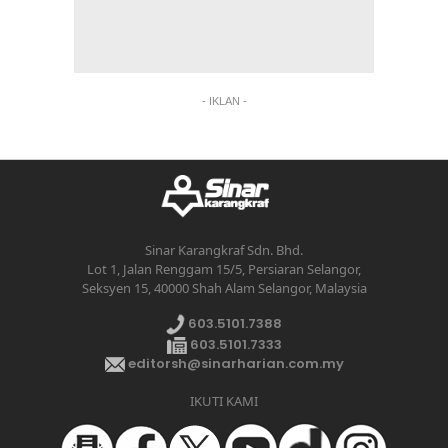
- IKLAN -
Sinar Karangkraf Sdn. Bhd.
Lot 1, Jalan Renggam 15/5, Persiaran Selangor,
Seksyen 15, 40000 Shah Alam Selangor, Malaysia
603.5101.7388
603.5101.7333
editorsh@sinarharian.com.my
IKUTI KAMI