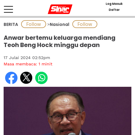
Log Masuk
Daftar
BERITA
>
Nasional
Anwar bertemu keluarga mendiang
Teoh Beng Hock minggu depan
17 Julai 2024 02:52pm
Masa membaca:
1
minit