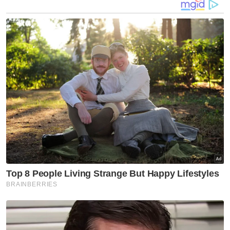
membunuh diri berikutan siasatan yang
dijalankan SPRM. - Bernama
Artikel Berkaitan:
Kerajaan terus bela nasib Beng Hock, Adib
Ringgit dijangka naik kepada 4.65 berbanding dolar
AS minggu depan
Sultan Selangor adakan pertemuan dengan PM di
Seri Perdana
Muat turun aplikasi Sinar Harian.
Klik di sini!
Harap bantu kajian selidik kami dan
×
dapatkan baucar tunai.
Apakah tahap kelayakan akademik anda?
Sekolah rendah
Sekolah menengah
Ijazah sarjana muda
Kolej/ STPM/ Diploma
(Bachelor)