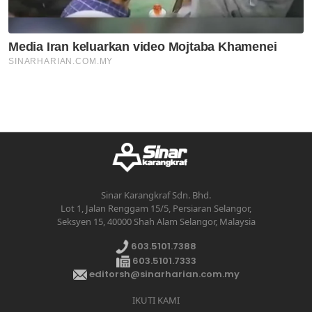
Sinar Karangkraf Sdn. Bhd.
Lot 1, Jalan Renggam 15/5, Persiaran Selangor,
Seksyen 15, 40000 Shah Alam Selangor, Malaysia
603.5101.7388
603.5101.7333
editorsh@sinarharian.com.my
IKUTI KAMI