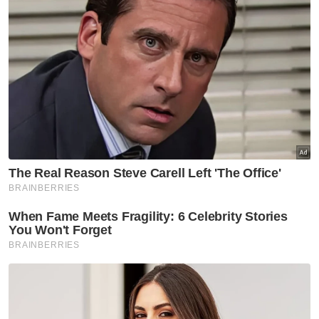
Ijazah sarjana (Master)
Ijazah kedoktoran
VPoints:
0
Masuk | Daftar
Anwar Ibrahim
Teoh Beng Hock
Artikel Disyorkan
Nasional
Shabery bimbang PM terima
maklumat kurang tepat
mengenai aset Felda di London