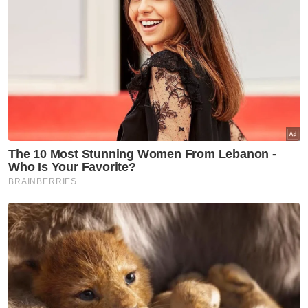
Nasional
RCI TH: AMK gesa SPRM, PDRM
jejak aliran wang, dakwa
dalang sembunyikan maklumat
Nasional
Kebajikan tiga gajah Malaysia:
Shelter Ihsan mahu MPT
kemuka bukti, benarkan
pemeriksaan bebas
Nasional
ITE Singapura terbuka
kerjasama dengan ADTEC JTM