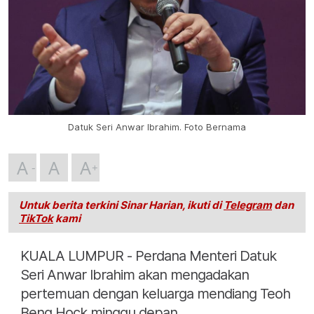
Datuk Seri Anwar Ibrahim. Foto Bernama
A
A
A
Untuk berita terkini Sinar Harian, ikuti di
Telegram
dan
TikTok
kami
KUALA LUMPUR - Perdana Menteri Datuk
Seri Anwar Ibrahim akan mengadakan
pertemuan dengan keluarga mendiang Teoh
Beng Hock minggu depan.