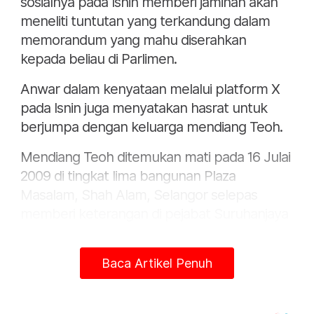
sosialnya pada Isnin memberi jaminan akan
meneliti tuntutan yang terkandung dalam
memorandum yang mahu diserahkan
kepada beliau di Parlimen.
Anwar dalam kenyataan melalui platform X
pada Isnin juga menyatakan hasrat untuk
berjumpa dengan keluarga mendiang Teoh.
Mendiang Teoh ditemukan mati pada 16 Julai
2009 di tingkat lima bangunan Plaza
Masalam, Shah Alam, Selangor selepas
memberi keterangan di pejabat Suruhanjaya
Pencegahan Rasuah Malaysia (SPRM) di
tingkat 14 bangunan sama.
Baca Artikel Penuh
Suruhanjaya Siasatan Diraja (RCI) kes itu pada
2011 memutuskan kematiannya kerana