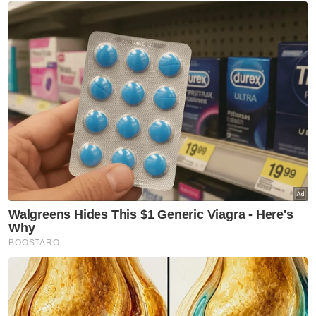
Mahkamah Rayuan
Jana Wibawa
Artikel Disyorkan
Semasa
Jenazah tiga anggota polis
maut renjatan elektrik akan
dibawa pulang ke kampung
halaman
Semasa
Penerbangan mencemaskan,
penumpang didakwa cuba
buka pintu kecemasan