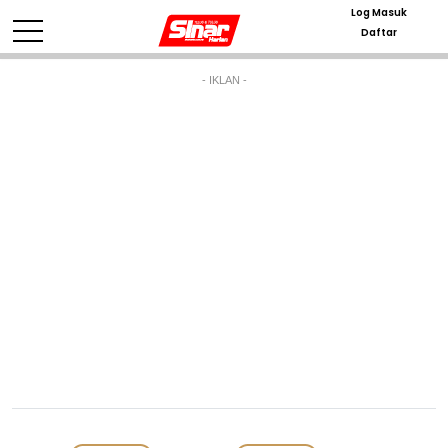
Log Masuk
Daftar
- IKLAN -