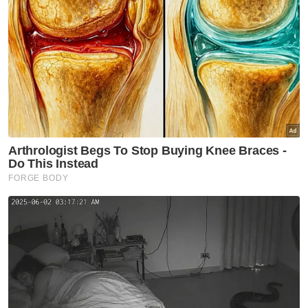
Semasa
Pelajar kolej lemas ketika
mandi-manda bersama
sembilan rakan
Semasa
Ismail Sabri didakwa esok di
Mahkamah Sesyen Kuala
Lumpur