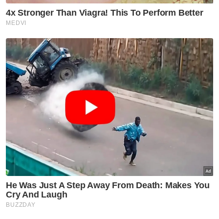
Berita Telus & Tulus menerusi E-Mel setiap
hari!
Muat turun aplikasi Sinar Harian.
Klik di sini!
Muhyiddin Yassin