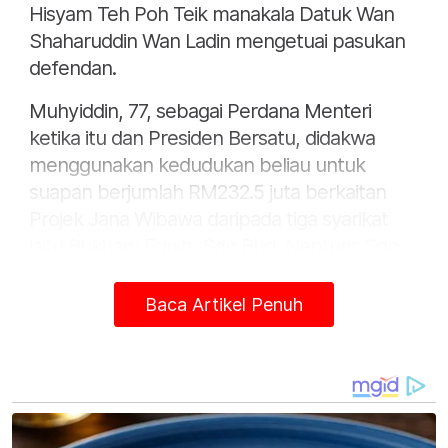
Hisyam Teh Poh Teik manakala Datuk Wan
Shaharuddin Wan Ladin mengetuai pasukan
defendan.
Muhyiddin, 77, sebagai Perdana Menteri
ketika itu dan Presiden Bersatu, didakwa
menggunakan kedudukan beliau untuk
suapan berjumlah RM232.5 juta berkaitan
Projek Jana Wibawa daripada tiga syarikat
iaitu Bukhary Equity Sdn Bhd, Nepturis Sdn
Bhd dan Mamfor Sdn Bhd serta Datuk
Azman Yusoff bagi parti berkenaan.
Baca Artikel Penuh