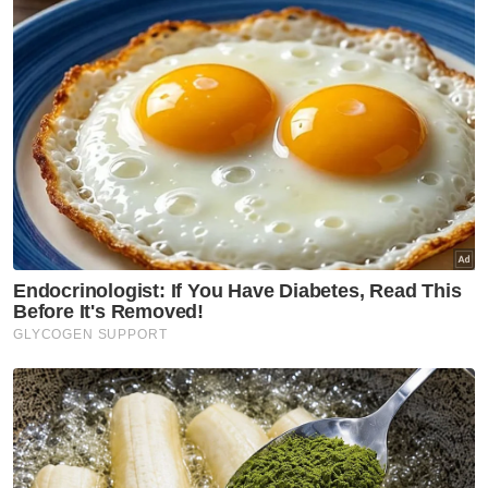
Dia dituduh melakukan perbuatan itu di
Pejabat Perdana Menteri, Bangunan Perdana
Putra, Pusat Pentadbiran Kerajaan
Persekutuan di Putrajaya antara 1 Mac 2020
dan 20 Ogos 2021.
Pemimpin Bersatu itu juga berdepan dua
pertuduhan menerima wang hasil daripada
aktiviti haram berjumlah RM195 juta daripada
Bukhary Equity Sdn Bhd yang dimasukkan ke
akaun CIMB Bank milik Bersatu.