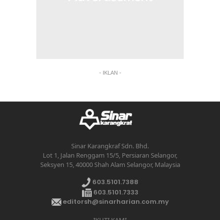
- IKLAN -
Sinar Karangkraf Sdn. Bhd.
Lot 1, Jalan Renggam 15/5, Persiaran Selangor,
Seksyen 15, 40000 Shah Alam Selangor, Malaysia
603.5101.7388
603.5101.7333
editorsh@sinarharian.com.my
IKUTI KAMI