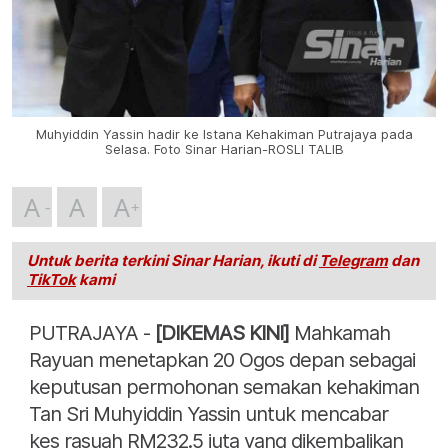
Muhyiddin Yassin hadir ke Istana Kehakiman Putrajaya pada
Selasa. Foto Sinar Harian-ROSLI TALIB
A
A
A
Untuk berita terkini Sinar Harian, ikuti di
Telegram
dan
TikTok
kami
PUTRAJAYA -
[DIKEMAS KINI]
Mahkamah
Rayuan menetapkan 20 Ogos depan sebagai
keputusan permohonan semakan kehakiman
Tan Sri Muhyiddin Yassin untuk mencabar
kes rasuah RM232.5 juta yang dikembalikan