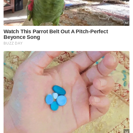
dipindahkan ke Mahkamah Sesyen di sini
untuk dibicarakan bersama.
Ikuti Channel rasmi Sinar Harian di WhatsApp
supaya anda tidak terlepas berita-berita
terkini daripada kami. Jom!
Klik di sini!