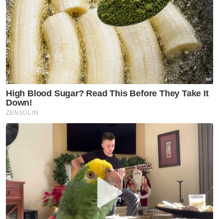
Perbuatan itu didakwa dilakukan di CIMB
Bank Cawangan Menara KL, Jalan Stesen
Sentral di sini antara 25 Februari dan 16 Julai
2021 serta 8 Februari dan 8 Julai 2022.
Artikel Berkaitan:
Keputusan Mahkamah Rayuan menyebelahi CTOS,
plaintif gagal kemuka bukti
Pertuduhan terhadap Muhyiddin jelas, tidak samar-
samar - Mahkamah Rayuan
Muhyiddin mohon kebenaran cabar keputusan
Mahkamah Rayuan
Muhyiddin juga dihadapkan ke Mahkamah
Sesyen Shah Alam pada 13 Mac tahun lalu
atas pertuduhan menerima wang hasil aktiviti
haram berjumlah RM5 juta dan kes itu