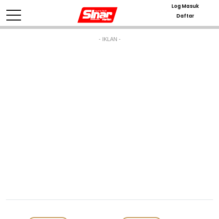
Log Masuk
Daftar
- IKLAN -