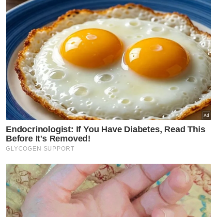
"Antara individu ditahan melibatkan dua lelaki
tempatan dipercayai bertanggungjawab
mencari pembeli bagi urusan penjualan
hidupan liar berkenaan.
"Selain itu turut ditahan tiga lelaki Orang Asli
dipercayai terbabit dalam membantu aktiviti
penjualan hidupan liar serta seorang lelaki
tempatan dipercayai menyembunyikan