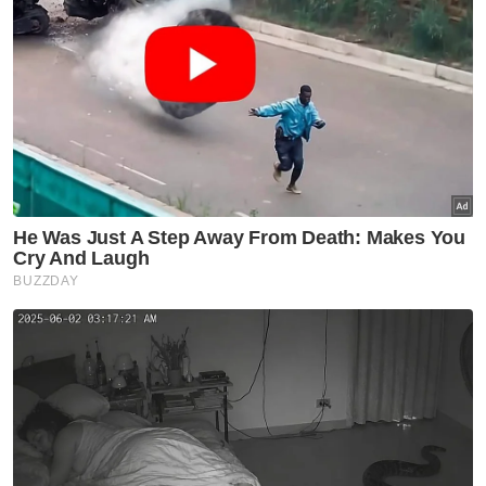
"Kita akan meneruskan penguatkuasaan
membanteras sebarang bentuk jenayah
hidupan liar dan mempertahankan spesies
hidupan liar di Malaysia.
"Mana-mana individu atau pihak yang
menjalankan aktiviti pemburuan haram
spesies ini atau jenayah hidupan liar lain agar
menghentikan serta-merta aktiviti terbabit,"
katanya.
Katanya, orang ramai boleh melaporkan
sebarang jenayah berkaitan hidupan liar ke
talian Hotline Jabatan Perhilitan di 1800-88-
5151 atau e-aduan melalui laman web
www.wildlife.gov.my.
Perhilitan sebelum ini pernah merekodkan