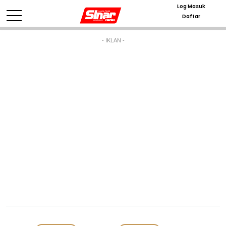
Log Masuk
Daftar
- IKLAN -