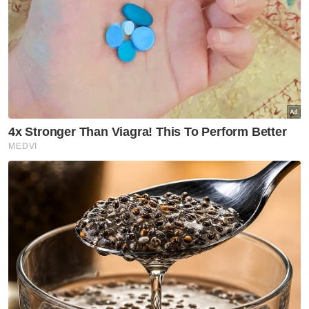
rangka tulang harimau terbabit," katanya
dalam satu kenyataan pada Sabtu.
Artikel Berkaitan:
Operasi bersepadu besar-besaran bas persiaran
esok
Stadium Shah Alam boleh diroboh bila-bila masa
Bangkai harimau belang ditemui dalam sungai di
Kuala Krai