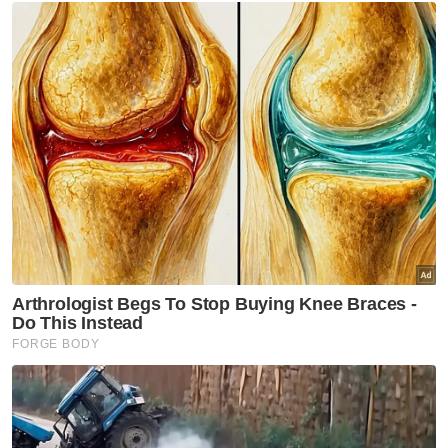
Hidupan Liar (Pindaan) 2022.
Berita Telus & Tulus menerusi E-Mel setiap
hari!
Tegasnya, mereka yang terlibat dalam
jenayah itu disifatkan sebagai individu tamak
yang secara tidak langsung menurunkan
bilangan hidupan liar itu di hutan.