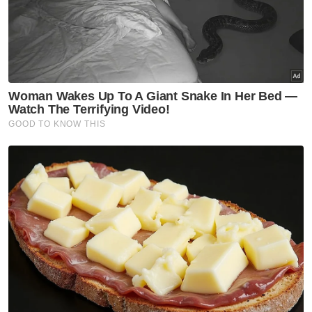
kes penjualan anak harimau hidup dengan
harga sekitar RM3,000 hingga RM5,000.
Ikuti Channel rasmi Sinar Harian di WhatsApp
supaya anda tidak terlepas berita-berita
terkini daripada kami. Jom!
Klik di sini!
Muat turun aplikasi Sinar Harian.
Klik di sini!
Harimau Belang
Harimau Malaya