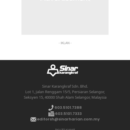
- IKLAN -
Sinar Karangkraf Sdn. Bhd.
Lot 1, Jalan Renggam 15/5, Persiaran Selangor,
Seksyen 15, 40000 Shah Alam Selangor, Malaysia
603.5101.7388
603.5101.7333
editorsh@sinarharian.com.my
IKUTI KAMI