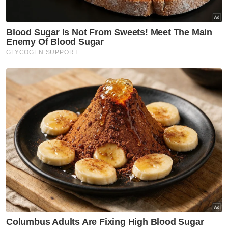
Artikel Disyorkan
Semasa
Jenazah tiga anggota polis
maut renjatan elektrik akan
dibawa pulang ke kampung
halaman
Semasa
Penerbangan mencemaskan,
penumpang didakwa cuba
buka pintu kecemasan
Semasa
Pelajar kolej lemas ketika
mandi-manda bersama
sembilan rakan
Semasa