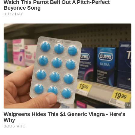
"Selain itu, turut dirampas sebuah kereta
jenis Proton Saga dipercayai digunakan
membawa bahagian hidupan liar dilindungi
yang mahu dijual kepada sindiket serta
beberapa telefon pintar," katanya.
Menurutnya, kesemua suspek ditahan di
bawah Seksyen 68(2)(c) Akta Pemuliharaan
Hidupan Liar 2010/ Akta Pemuliharaan