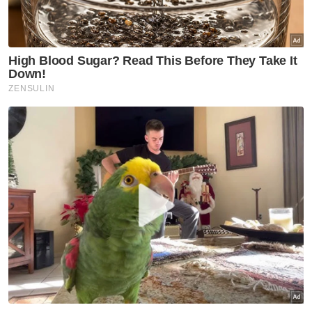
Antara suspek yang diberkas menerusi Operasi Bersepadu
Khazanah (OBK) dekat dua lokasi di Rompin, Pahang pada
Khamis.
Katanya, keseluruhan rampasan yang
dijalankan ketika operasi berkenaan
dianggarkan bernilai lebih RM228,000.
"Antara yang dirampas adalah beg berisi
rangka kepala harimau belang selain sebuah
lagi beg mengandungi tulang-tulang.