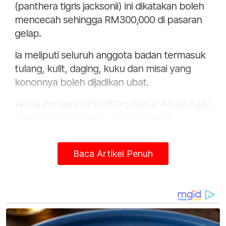
(panthera tigris jacksonii) ini dikatakan boleh
mencecah sehingga RM300,000 di pasaran
gelap.
Ia meliputi seluruh anggota badan termasuk
tulang, kulit, daging, kuku dan misai yang
kononnya boleh dijadikan ubat.
Ketua Pengarah Perhilitan, Datuk Abdul Kadir
Abu Hashim berkata, dua serbuan itu
dijalankan antara jam 6 petang hingga 8
malam itu di kawasan tempat letak
Baca Artikel Penuh
kenderaan sebuah premis dan sebuah
rumah.