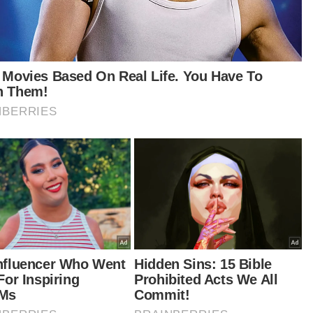
 juga dapat membantu dalam perkongsian data
i menambah baik sistem pemetaan e-pokok
ia ada di DBKL dalam merekodkan data
entori pokok, daftar pokok berusia, penanaman
ok baru dan kerja-kerja penyelenggaraan
ok dan kini telah pun merekodkan sebanyak
,551 batang pokok-pokok yang ditanam di
uruh Kuala Lumpur.
rbincangan task force ini juga meneroka konsep
kok angkat' dan potensi untuk menubuhkan
u tabung dana amanah kawasan hijau bagi
ggalakkan perkongsian awam-swasta melalui
dekatan whole-of-nation bagi meningkatkan
petensi landskap hijau," katanya.
tikel Berkaitan: