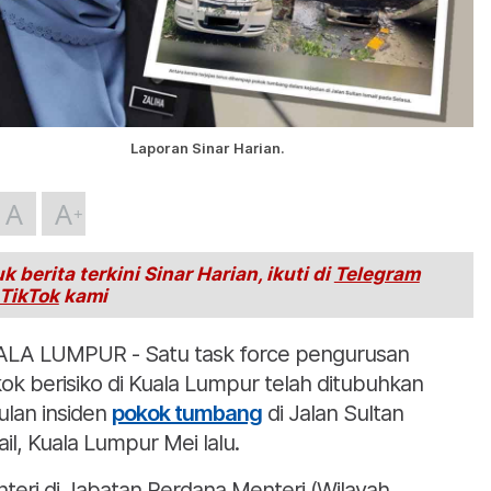
Laporan Sinar Harian.
A
A
k berita terkini Sinar Harian, ikuti di
Telegram
TikTok
kami
LA LUMPUR - Satu task force pengurusan
ok berisiko di Kuala Lumpur telah ditubuhkan
ulan insiden
pokok tumbang
di Jalan Sultan
ail, Kuala Lumpur Mei lalu.
teri di Jabatan Perdana Menteri (Wilayah