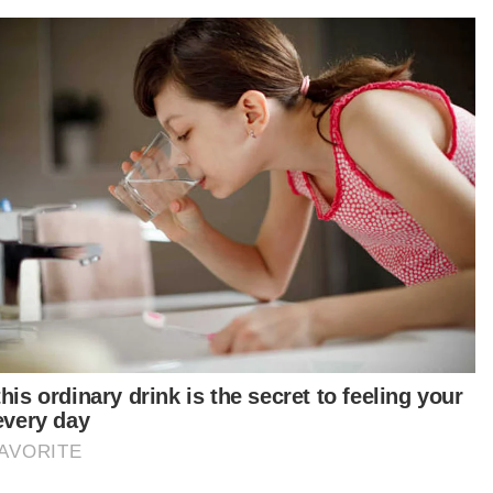
ipada kami. Jom!
Klik di sini!
t turun aplikasi Sinar Harian.
Klik di sini!
Pokok Tumbang
 Force
Artikel Disyorkan
Selangor KL
'Speaker tentukan status kerusi
DUN selepas semakan' - Amirudin