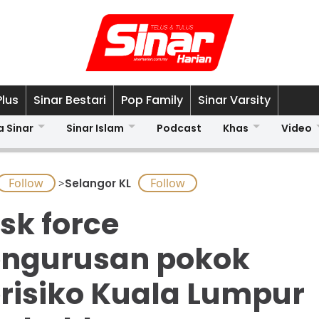
Plus
Sinar Bestari
Pop Family
Sinar Varsity
a Sinar
Sinar Islam
Podcast
Khas
Video
>
Selangor KL
sk force
ngurusan pokok
risiko Kuala Lumpur