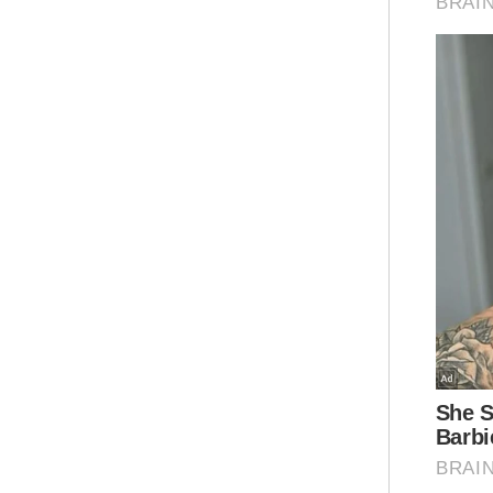
Tam
men
mem
Pok
fak
pok
Iku
sup