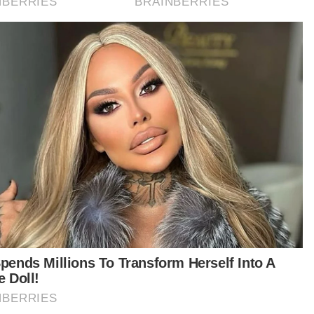
Suami isteri parah, bayi dalam kandungan maut
dihempap pokok
Koperal polis maut van dihempap pokok tumbang
Pemotong rumput maut dihempap pokok tumbang
7 individu termasuk wanita hamil nyaris maut, kereta
dihempap pokok
Empat beranak nyaris maut dihempap pokok tumbang
1,085 kes pokok tumbang di seluruh negara - Bomba
bah beliau, task force tersebut juga perlu
eliti pelan penggantian pokok dengan
beri fokus kepada Program Penanaman 1 Juta
ok di Kuala Lumpur serta perhatian kepada
tor seperti spesis pokok, ruang penanaman
ok dan kedalaman akar.
ti Channel rasmi Sinar Harian di WhatsApp
aya anda tidak terlepas berita-berita terkini