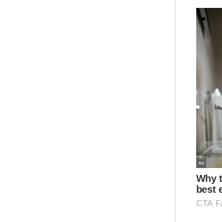
dar
Mua
DBKL
Task