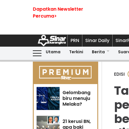
Dapatkan Newsletter
Percuma>
PRN
Sinar Daily
Sinar
Utama
Terkini
Berita
Suar
EDISI
Ta
Gelombang
biru menuju
pe
Melaka?
be
21 kerusi BN,
apa baki