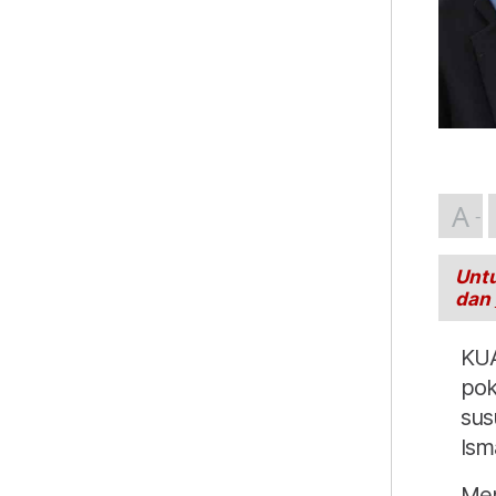
A
Untu
dan
KUA
pok
sus
Ism
Men