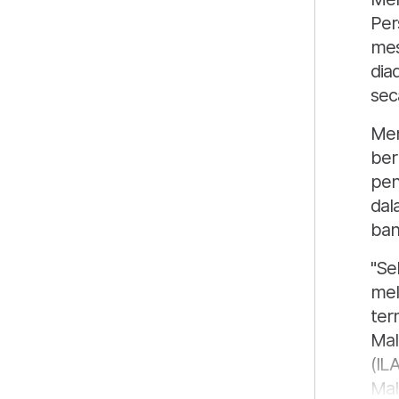
Per
mes
dia
sec
Men
ber
pen
dal
ban
"Se
mel
ter
Mal
(IL
Mal