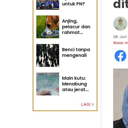
di
untuk PN?
Anjing,
pelacur dan
rahmat
26 Jun
Tuhan
Masa 
Benci tanpa
mengenali
Main kutu:
Menabung
atau jerat
diri?
LAGI