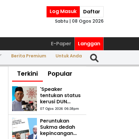
Log Masuk
Daftar
Sabtu | 08 Ogos 2026
E-Paper
Langgan
Berita Premium
Untuk Anda
Terkini
Popular
'Speaker
tentukan status
kerusi DUN
selepas
07 Ogos 2026 06:38pm
semakan' -
Amirudin
Peruntukan
Sukma dedah
kepincangan