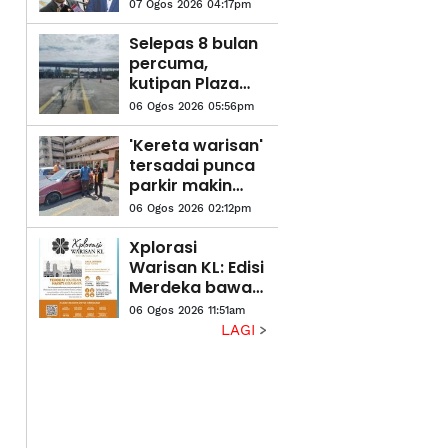
pentadbiran
07 Ogos 2026 04:17pm
Kerajaan
Madani -
Selepas 8 bulan
Pemuda Pas
percuma,
Selangor
kutipan Plaza
Tol Eco
06 Ogos 2026 05:56pm
Grandeur mula
tengah malam
'Kereta warisan'
ini
tersadai punca
parkir makin
sempit
06 Ogos 2026 02:12pm
Xplorasi
Warisan KL: Edisi
Merdeka bawa
rakyat telusuri
06 Ogos 2026 11:51am
jejak
LAGI
kemerdekaan