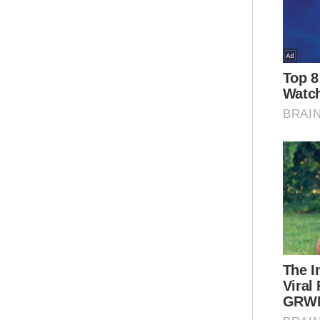
"Ia
bag
sed
inv
pok
pok
236
sel
"Pe
'po
sat
men
pen
kom
Ar