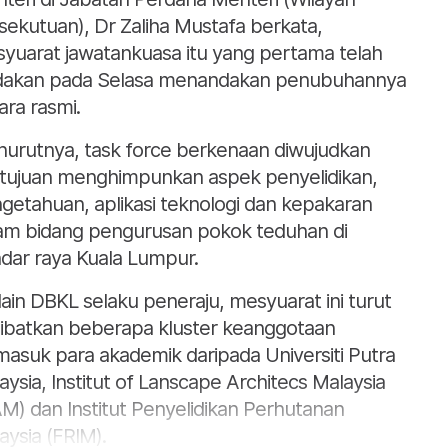
sekutuan), Dr Zaliha Mustafa berkata,
yuarat jawatankuasa itu yang pertama telah
dakan pada Selasa menandakan penubuhannya
ara rasmi.
urutnya, task force berkenaan diwujudkan
tujuan menghimpunkan aspek penyelidikan,
getahuan, aplikasi teknologi dan kepakaran
am bidang pengurusan pokok teduhan di
dar raya Kuala Lumpur.
lain DBKL selaku peneraju, mesyuarat ini turut
ibatkan beberapa kluster keanggotaan
masuk para akademik daripada Universiti Putra
aysia, Institut of Lanscape Architecs Malaysia
AM) dan Institut Penyelidikan Perhutanan
aysia (FRIM).