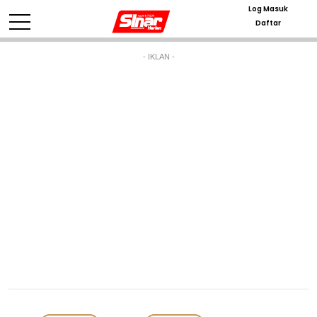
Log Masuk
Daftar
- IKLAN -