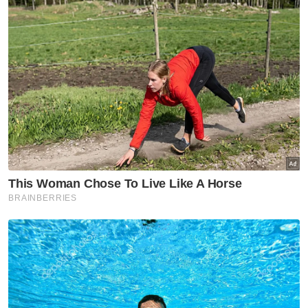
Menurut Nordin, dia mempunyai alasan
menjual harga sate 50 sen secucuk kerana
mahu berkongsi rezeki.
Artikel Berkaitan:
Suami isteri jual sate semurah 50 sen secucuk
11 warga asing niaga di pasar malam ditahan
'Ada pelanggan marah jual sate 70 sen'