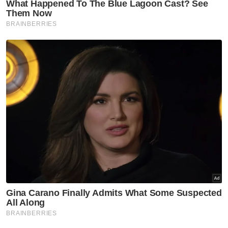
Nordin menambah, pasangan suami isteri itu
kemudiannya datang ke gerainya semula dan
terkejut melihat sate ayam dijual pada harga
50 sen secucuk.