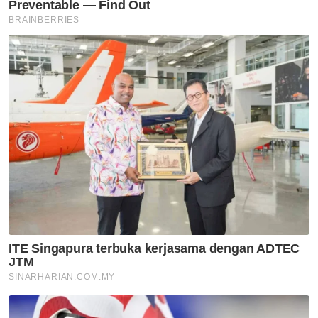
terkini daripada kami. Jom!
Klik di sini!
Muat turun aplikasi Sinar Harian.
Klik di sini!
Sate Ayam
Murah
Suami Isteri
Artikel Disyorkan