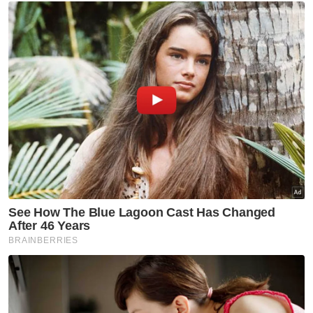
Pelanggan membeli sate dijual di gerai sate B40.
"Cukup seronok dapat melihat pasangan
suami isteri ini beli sate pada harga murah
untuk anak-anak mereka. Saya gembira
dapat bantu mereka dan mahu kekalkan
harga 50 sen itu.