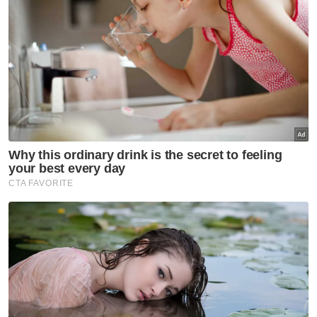
Berita Telus & Tulus menerusi E-Mel setiap
hari!
"Saya percaya jika ikhlas bantu rezeki akan
datang. Alhamdulillah tiga orang anak kami
juga menyokong usaha yang dilakukan ini,"
katanya.
Nordin yang merupakan bekas pemandu
treler berkata setakat ini, dia mampu menjual
antara 400 hingga 600 cucuk sate setiap hari