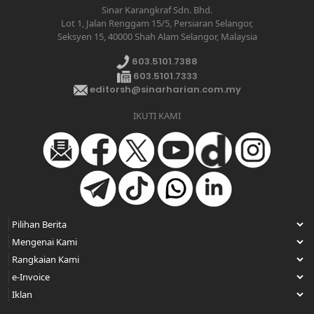
Sinar Karangkraf Sdn. Bhd.
Lot 1, Jalan Renggam 15/5, Persiaran Selangor,
Seksyen 15, 40000 Shah Alam Selangor, Malaysia
603.5101.7388
603.5101.7333
editorsh@sinarharian.com.my
IKUTI KAMI