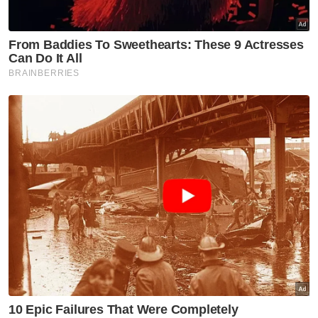
"Pada awal pagi, saya dan isteri akan ke pasar
untuk membeli ayam, daging dan bahan-
bahan lain yang diperlukan untuk perap sate.
"Dianggarkan 10 kilogram daging dan ayam
akan diproses menjadi sate. Selain itu, kami
turut membuat kuah kacang dan merebus
nasi impit.
"Gerai dibuka pada jam 6 petang setiap hari
kecuali Isnin dan Selasa. Biasanya gerai
ditutup jam 12 malam, tetapi adakalanya sate
habis awal dan gerai ditutup jam 8.30 malam,"
ujarnya.
Ikuti Channel rasmi Sinar Harian di WhatsApp
supaya anda tidak terlepas berita-berita