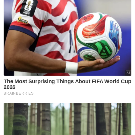
Johor
‘Bukan wayang, kami cuma
tuntut janji KKM’ - Onn Hafiz
Johor
Johor jawab kritikan Dr
Rafidah, tegas perjuang sektor
kesihatan
Johor
Johor imarah masjid dengan
solat Maghrib, Isyak berjemaah
Johor
Hospital Pasir Gudang belum
beroperasi penuh, 1,192
jawatan masih kosong - Onn
Hafiz