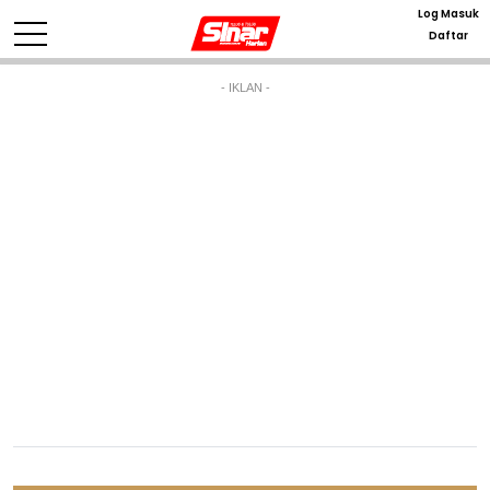
Log Masuk
Daftar
- IKLAN -