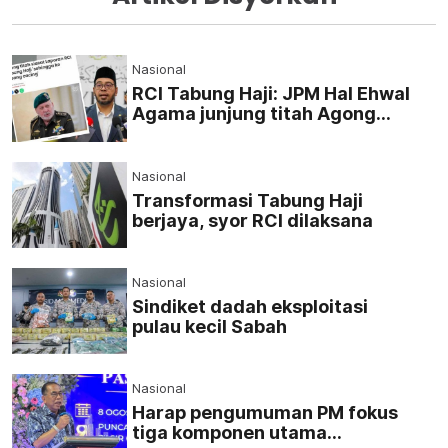
Nasional
RCI Tabung Haji: JPM Hal Ehwal
Agama junjung titah Agong
demi integriti
Nasional
Transformasi Tabung Haji
berjaya, syor RCI dilaksana
Nasional
Sindiket dadah eksploitasi
pulau kecil Sabah
Nasional
Harap pengumuman PM fokus
tiga komponen utama