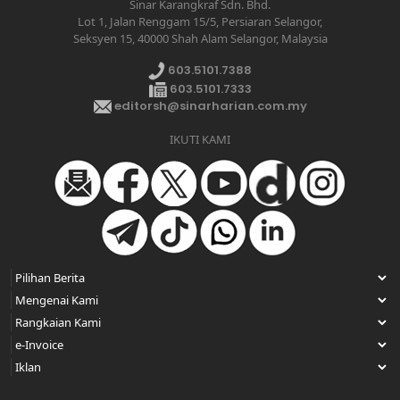
Sinar Karangkraf Sdn. Bhd.
Lot 1, Jalan Renggam 15/5, Persiaran Selangor,
Seksyen 15, 40000 Shah Alam Selangor, Malaysia
603.5101.7388
603.5101.7333
editorsh@sinarharian.com.my
IKUTI KAMI