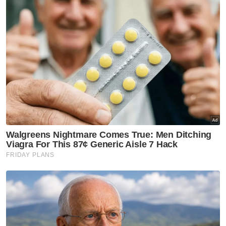
Media tempatan pada Sabtu lalu
melaporkan, Roger Ng yang dijatuhkan
hukuman penjara 10 tahun di New York,
Amerika Syarikat kerana membantu
menggelapkan berbillion dollar dana 1MDB.
Roger Ng dibawa pulang ke Malaysia oleh