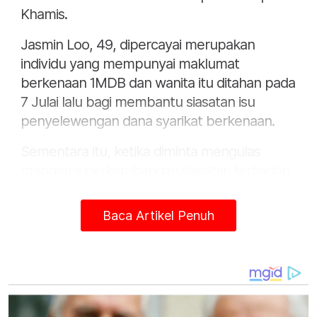
Khamis.
Jasmin Loo, 49, dipercayai merupakan
individu yang mempunyai maklumat
berkenaan 1MDB dan wanita itu ditahan pada
7 Julai lalu bagi membantu siasatan isu
penyelewengan dana syarikat berkenaan.
Sementara itu, ketika diminta mengulas
mengenai perkembangan siasatan terhadap
bekas pegawai bank Goldman Sachs, Roger
Ng Chong Hwa, Ramli berkata, siasatan
Baca Artikel Penuh
masih diperingkat awal.
"Kita telah menjalankan siasatan, namun ia
masih diperingkat awal," katanya.