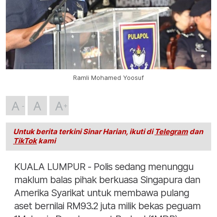
Ramli Mohamed Yoosuf
A
A
A
Untuk berita terkini Sinar Harian, ikuti di
Telegram
dan
TikTok
kami
KUALA LUMPUR - Polis sedang menunggu
maklum balas pihak berkuasa Singapura dan
Amerika Syarikat untuk membawa pulang
aset bernilai RM93.2 juta milik bekas peguam