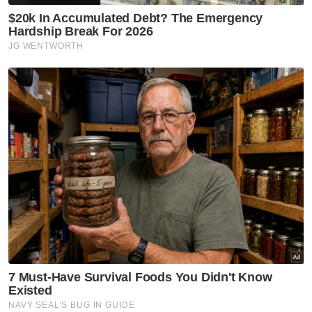
Semasa
Suasana sebak sambut
ketibaan jasad Koperal Teck
Siong
Semasa
Maut renjatan elektrik:
Jenazah tiga anggota polis
diterbangkan pulang ke
kampung halaman