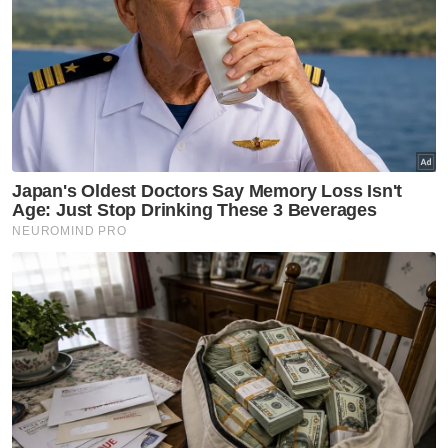
pasukan khas PDRM bagi membantu
siasatan pihak berkuasa negara ini, berkaitan
1MDB.
Artikel Berkaitan:
Pihak berkuasa agama negeri diseru jalankan
kutipan Tabung Musa'adah
Bawa pulang air zamzam menyalahi peraturan
kerajaan Arab Saudi
[VIDEO] Jemaah haji dilarang bawa pulang air
zamzam
Muat turun aplikasi Sinar Harian.
Klik di sini!
1mdb