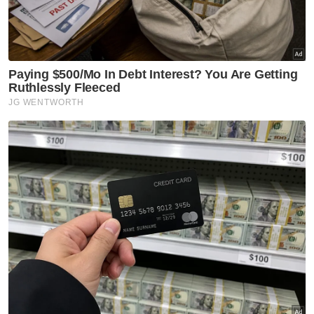
Jasmine Loo
Pdrm
Artikel Disyorkan
Semasa
Pengacara, ahli perniagaan
ditahan bantu siasatan audio
siar sentuh sensitiviti agama
Semasa
Kronologi kes Ismahalil