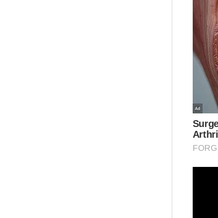
sud
ket
per
“Ke
mem
bel
Alh
ber
Sem
put
han
men
“Or
tid