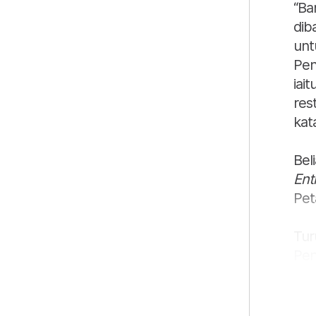
“Ba
dib
unt
Pen
iai
res
kat
Bel
Ent
Pet
Tur
Pen
Zep
Ven
Mar