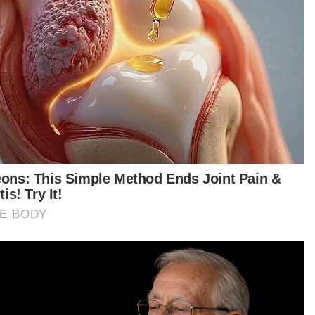
ah cukup bijak untuk bergerak sendiri tetapi
ika itu saya terlalu muda dan naif. Pengalaman
tama, saya gagal.
gagalan itu membuatkan saya lebih matang dan
beri pengajaran yang besar. Saya bangkit dan
ajar dengan orang lebih berpengalaman.
amdulillah ZeptoExpress kini terus
kembang,” katanya.
entara itu, Azhari berkata, jangan ada istilah
us asa dalam diri usahawan kerana sikap itu
ya akan mematahkan semangat untuk terus
cuba dan berjaya.
ang lain nampak kita hidup mewah tapi mereka
ak merasa kepayahannya untuk mendapatkan