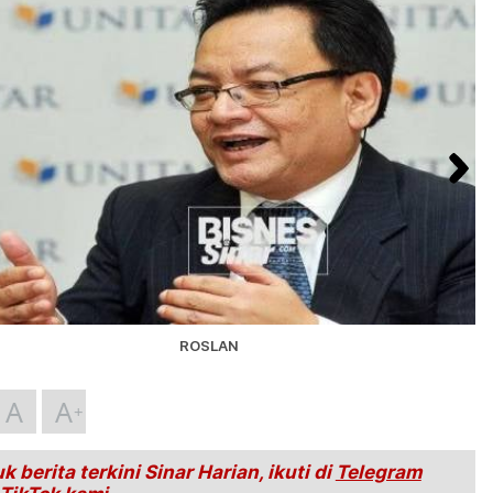
ROSLAN
A
A
k berita terkini Sinar Harian, ikuti di
Telegram