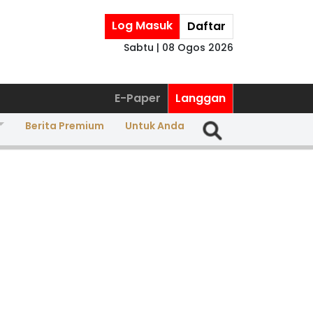
Log Masuk
Daftar
Sabtu | 08 Ogos 2026
E-Paper
Langgan
Berita Premium
Untuk Anda