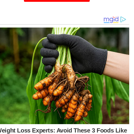
arbomb, Ahmad Azhari Rosli.
a forum berkenaan, barisan panel berkongsi
galaman, cabaran dan episod jatuh bangun
am perniagaan dan bagaimana mereka kembali
gkit serta berjaya dalam industri diceburi
ing-masing.
um anjuran Fakulti Perniagaan dan Teknologi
versiti Antarabangsa Unitar (Unitar) itu
endalikan oleh moderator yang juga penyanyi
,
usahawan dan ikon belia, Ariz Ramli atau lebih
enali sebagai Caprice.
a-kira 350 penuntut universiti berkenaan
ipada pelbagai jurusan dari peringkat asasi