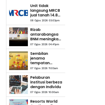
Unit tidak
langsung MRCB
jual tanah 14.83
hektar di
08 Ogos 2026 03:03pm
Cyberjaya pada
RM419.05 juta
Rizab
antarabangsa
BNM meningkat
kepada AS$132.1
07 Ogos 2026 04:41pm
bilion
Sembilan
jenama
tempatan
diolah jadi
07 Ogos 2026 11:03am
perisa aiskrim
Kira-kira 350 penuntut Unitar daripada pelbagai jurusan dari
edisi terhad
Pelaburan
peringkat asasi hingga sarjana hadir pada forum Young
Inside Scoop
institusi berbeza
Entrepreneur: A Journey to Success di Unitar di Petaling Jaya baru-
dengan Individu
baru ini.
07 Ogos 2026 10:00am
Resorts World