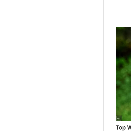
Sug
Pad
pen
dal
ban
mas
For
Uni
dik
rap
dik
Kir
dar