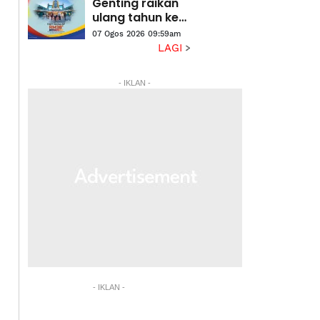
Genting raikan
ulang tahun ke-
61 dengan tiket
07 Ogos 2026 09:59am
Merdeka RM38
LAGI
- IKLAN -
- IKLAN -