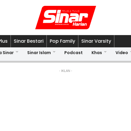
Plus
Sinar Bestari
Pop Family
Sinar Varsity
a Sinar
Sinar Islam
Podcast
Khas
Video
- IKLAN -