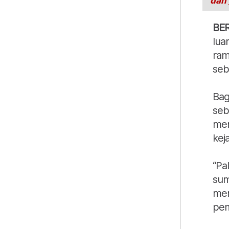
dan
BE
lua
ram
seb
Bag
seb
men
kej
“Pa
sum
mem
pem