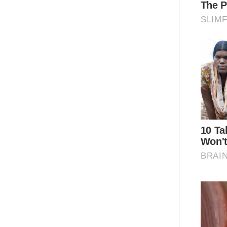
hin
jam 
Ar
‘Ke
Bag
yan
pen
awa
“Sa
mah