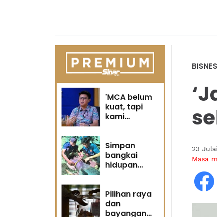
BISNE
‘J
'MCA belum
kuat, tapi
se
kami
berubah' -
Sin Woon
Simpan
23 Jula
bangkai
Masa 
hidupan
marin satu
kesalahan
Pilihan raya
dan
bayangan