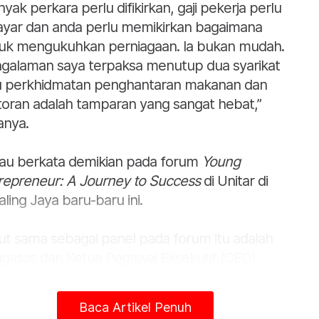
nyak perkara perlu difikirkan, gaji pekerja perlu
ayar dan anda perlu memikirkan bagaimana
uk mengukuhkan perniagaan. Ia bukan mudah.
galaman saya terpaksa menutup dua syarikat
tu perkhidmatan penghantaran makanan dan
toran adalah tamparan yang sangat hebat,”
anya.
iau berkata demikian pada forum
Young
repreneur: A Journey to Success
di Unitar di
aling Jaya baru-baru ini.
ut sama sebagai panel pada forum itu adalah
gasas dan Ketua Pegawai Eksekutif (CEO)
toExpress Mohd Izzairi Yamin; CEO Youth
tures dan Pengasas Bersama Qtix, Hanif
Baca Artikel Penuh
zuki Mohd Saupi dan Pengasas dan CEO