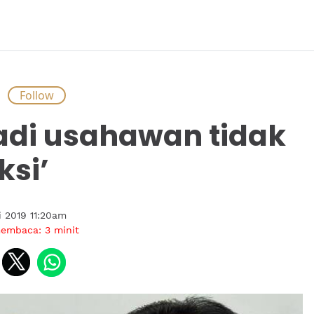
S
adi usahawan tidak
ksi’
i 2019 11:20am
membaca:
3
minit