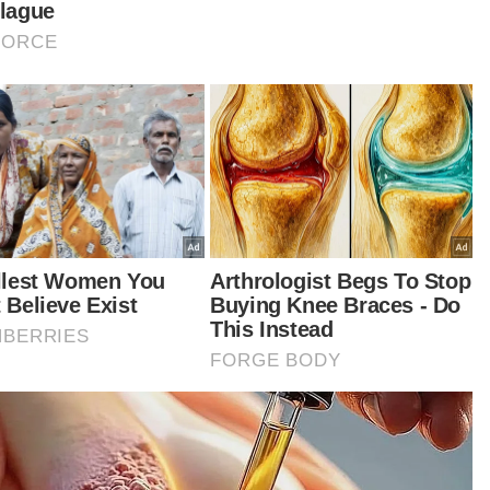
gga sarjana hadir mengikuti forum selama dua
itu.
tikel Berkaitan:
Pulau Pinang tidak pernah terpisah dari Kedah
Ramai tak tahu kegunaan lantai 'tactile' untuk OKU
Kanak-kanak lemas jatuh sungai, seorang lagi hilang
gagalan buat saya matang’
i Mohd Izzairi pula, penting untuk seseorang
g mahu bergelar usahawan mempunyai ilmu
gurusan dan kewangan bermula dari peringkat
l perniagaan.
ya ada impian yang besar. Tamat belajar saya
u bekerja sendiri dan jadi usahawan. Saya rasa