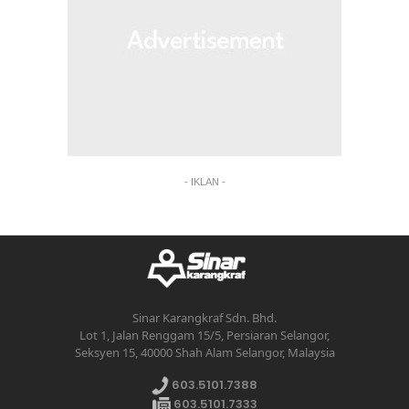
- IKLAN -
Sinar Karangkraf Sdn. Bhd.
Lot 1, Jalan Renggam 15/5, Persiaran Selangor,
Seksyen 15, 40000 Shah Alam Selangor, Malaysia
603.5101.7388
603.5101.7333