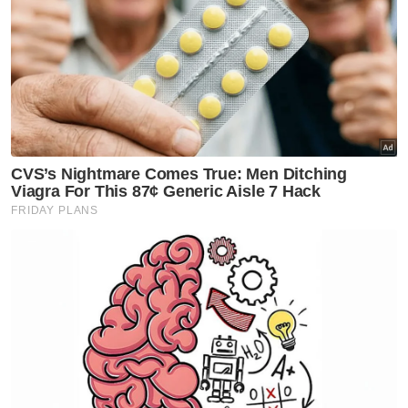
undi. Atas alasan itu Hakim Pilihan Raya
membuat keputusan untuk membatalkan
pemilihan Che Alias.
"Alasan kedua terdapat aktiviti meraih undi
bagi mendapatkan sokongan penerima
bantuan i-Belia dan i-Siswa di sebuah dewan
di Kerteh. Atas alasan dua inisiden itu, Hakim
Pilihan Raya membuat keputusan pilihan raya
Kemaman pada PRU15 lalu adalah terbatal,"
katanya.
Artikel Berkaitan:
Bertanding semula atau tidak terserah keputusan
parti - Che Alias
Mungkinkah episod kemenangan PRK Kuala
Terengganu berulang di Kemaman?
Pas tidak buat rayuan keputusan petisyen pilihan