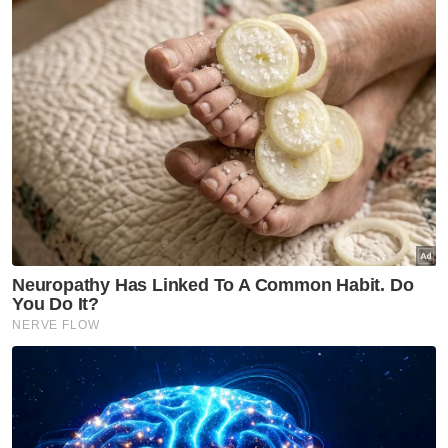
hari!
"Apa boleh saya nyatakan pada hari ini
mahkamah telah membuat keputusan
pemilihan Che Alias adalah terbatal, namun
proses untuk memaklumkan pada SPR, kita
tunggu sehingga 3 Oktober," katanya.
Pada 3 Januari lalu, Bekas Menteri Besar
Terengganu, Datuk Seri Ahmad Said
memberitahu, pihaknya memfailkan petisyen
memohon mahkamah membatalkan
keputusan Pilihan Raya Umum Ke-15 (PRU15)