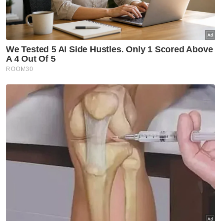
keputusan bagi Parlimen tersebut.
Namun, pada 2 Mei lalu, Mahkamah
Persekutuan memerintahkan petisyen pilihan
raya yang difailkan untuk mencabar
keputusan PRU15 bagi Parlimen Kemaman
dikembalikan ke Mahkamah Tinggi untuk
perbicaraan penuh.
Panel tiga hakim diketuai Ketua Hakim
Negara, Tun Tengku Maimun Tuan Mat
membenarkan rayuan yang dikemuka oleh
BN dan pengundi dari Parlimen Kemaman
supaya mahkamah mendengar perbicaraan
penuh petisyen berkenaan.
Ahmad tewas dalam pertembungan empat
penjuru di Parlimen Kemaman pada PRU15.