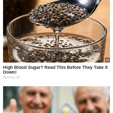
"Pada majlis pemberian bantuan Orang
Kurang Upaya, pencen rakyat dan ibu
tunggal selain bantuan i-Belia dan i-Siswa di
sebuah dewan di mana seorang wakil rakyat
untuk meraih undi. Jadi Hakim Pilihan Raya
berpendapat wakil rakyat itu merupakan
ejen kepada responden iaitu Che Alias.
"Jadi ianya satu kesalahan di bawah Seksyen
10 iaitu memberi wang bagi tujuan meraih