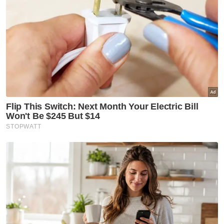
Mahkamah Sesyen Kuala
Lumpur
Semasa
Mahkamah ketepi notis
taksiran tambahan cukai
RM313.8 juta terhadap Na'imah
Semasa
Jolok kelapa guna galah besi
punca tiga polis maut terkena
renjatan elektrik