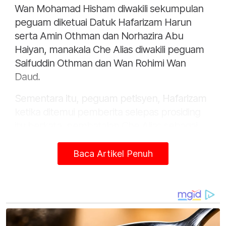
Wan Mohamad Hisham diwakili sekumpulan
peguam diketuai Datuk Hafarizam Harun
serta Amin Othman dan Norhazira Abu
Haiyan, manakala Che Alias diwakili peguam
Saifuddin Othman dan Wan Rohimi Wan
Daud.
Sementara itu, peguam petisyen, Hafarizam
ketika ditemui pemberita selepas prosiding
itu berkata, pembatalan Che Alias sebagai
Ahli Parlimen Kemaman atas dua faktor
disebabkan unsur sogokan wang dan meraih
Baca Artikel Penuh
undi.