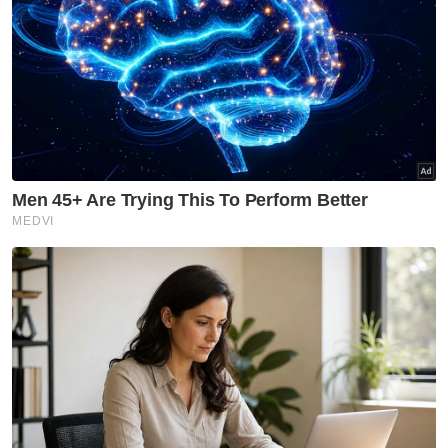
melibatkan Parlimen Marang, Kemaman dan
Kuala Terengganu.
Menurut Ahmad, petisyen itu difailkan di
Mahkamah Tinggi Kuala Terengganu kerana
didakwa berlakunya pengagihan wang
secara berleluasa di ketiga-tiga kawasan itu.
Bagaimanapun, pada 12 Februari, Mahkamah
Pilihan Raya Terengganu menolak petisyen
yang dikemukakan BN dan mengekalkan
kemenangan calon Pas, Che Alias Hamid di
Parlimen Kemaman pada PRU15.
Hakim Datuk Mohamad Abazafree Mohd
Abas membuat keputusan tersebut selepas
bersetuju bantahan awal responden Ahli
Parlimen Kemaman terhadap petisyen