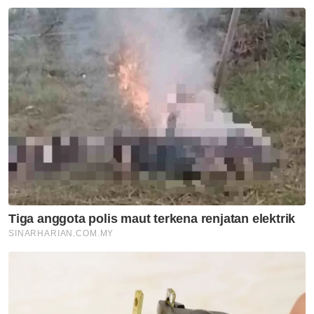
Parlimen Kemaman
Pas
Mahkamah
Artikel Disyorkan
Semasa
Pelajar kolej lemas ketika
mandi-manda bersama
sembilan rakan
Semasa
Ismail Sabri didakwa esok di