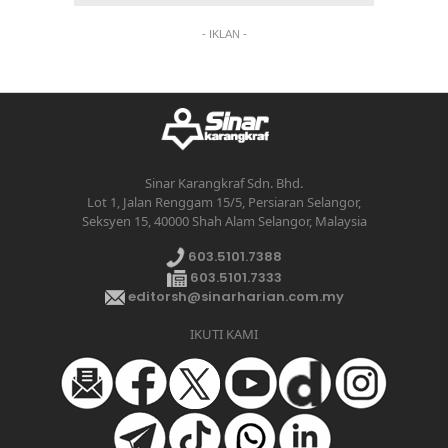
- IKLAN -
Sinar Karangkraf Sdn. Bhd.
Lot 1, Jalan Renggam 15/5, Persiaran Selangor,
Seksyen 15, 40000 Shah Alam Selangor, Malaysia
603.5101.7388
603.5101.7333
editorsh@sinarharian.com.my
IKUTI KAMI