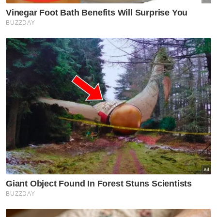
"Cuma hakim akan melewatkan pemakluman
kepada Suruhanjaya Pilihan Raya (SPR)
selewatnya 3 Oktober ini tentang keputusan
beliau pada hari ini.
"Jika sehingga 3 Oktober tiada permohonan
untuk tangguhkan keputusan atau tiada
rayuan (terhadap keputusan mahkamah hari
ini), beliau (hakim) akan maklum keputusan
hari ini kepada SPR pada 3 Oktober ini.
Berita Telus & Tulus menerusi E-Mel setiap