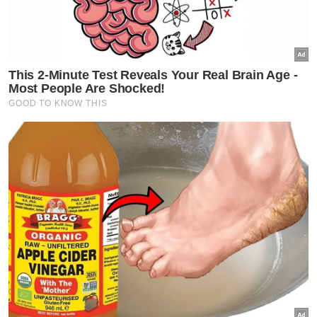
raya Parlimen Kuala Terengganu
Dalam pada itu berkata, hakim telah
memanggil peguam utama kedua-dua belah
pihak dan memaklumkan bahawa beliau
tidak akan memberi apa-apa penangguhan
sehingga 3 Oktober ini.