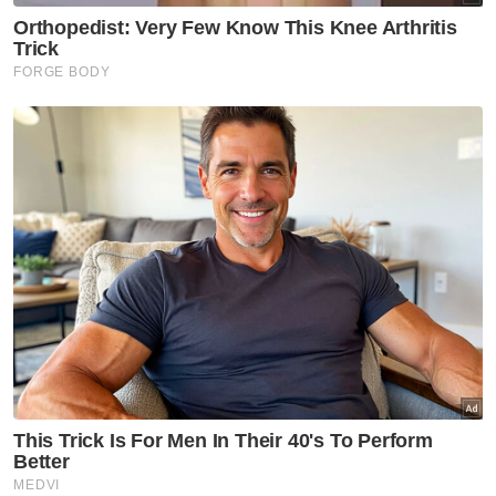
Beliau yang merupakan Pengerusi UMNO
Terengganu tewas kepada Che Alias Hamid
dengan majoriti 27,179 undi.
Che Alias yang juga penyandang kerusi
Parlimen itu memperoleh 65,714 undi,
manakala Ahmad mendapat 38,535 undi.
Dua lagi pencabarnya, iaitu calon Pakatan
Harapan (PH), Hasuni Sudin memperoleh
8,340 undi,, manakala Rosli Ab Ghani dari
Pejuang memperoleh 506 undi.
Muat turun aplikasi Sinar Harian.
Klik di sini!