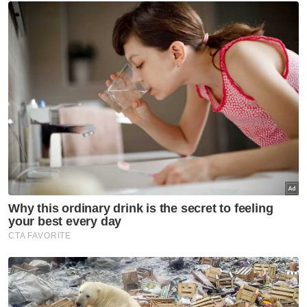
Semasa
Bapa lemas cuba selamatkan
anak jatuh kolam ikan
Semasa
Enam individu direman
seminggu bantu siasatan kes
culik
Semasa
Polis kesan lelaki dipercayai
pukul, ugut pengguna jalan
raya
Semasa
AKPS sita kontena disyaki
hantar barang eksport ke Israel