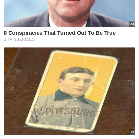
pesawat tampil beri keterangan
Nahas Elmina: Jenazah Muhammad Hafiz akan
dikebumikan di Sungai Petani
"Orang lelaki pun jangan buat perbuatan
ataupun amalan-amalan yang khilafiah,
amalan-amalan yang diluar pada uruf takut ia
menjadi fitnah pada masyarakat," katanya.
Sebelum itu, tular video memaparkan
sekumpulan lelaki sedang berzikir diluar
kebiasaan sehingga menimbulkan
perdebatan hangat dalam kalangan
masyarakat.