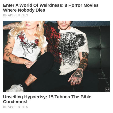
Muat turun aplikasi Sinar Harian.
Klik di sini!
Video Tular
Ajaran Tok Kenali
Artikel Disyorkan