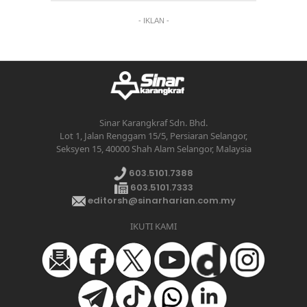
- IKLAN -
Sinar Karangkraf Sdn. Bhd.
Lot 1, Jalan Renggam 15/5, Persiaran Selangor,
Seksyen 15, 40000 Shah Alam Selangor, Malaysia
603.5101.7388
603.5101.7333
editorsh@sinarharian.com.my
IKUTI KAMI