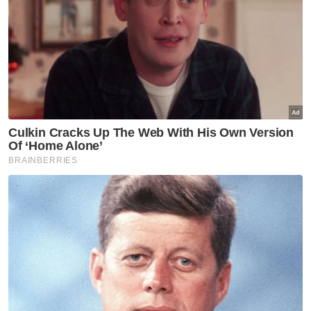
Ujarnya, adab itu selari dengan apa yang
diajar oleh alim ulama dengan caranya
bersopan santun dah tidak berlebih-lebihan.
"Sebab ini akan menjadi fitnah kepada
masyarakat kita sekarang. Jadi kalu boleh
jaga khususnya orang perempuan minta
tolong jangan masuk dalam pagar.
Artikel Berkaitan:
Bukan di kubur Tok Kenali saja kena jaga adab
3 individu tular rakaman video mangsa nahas