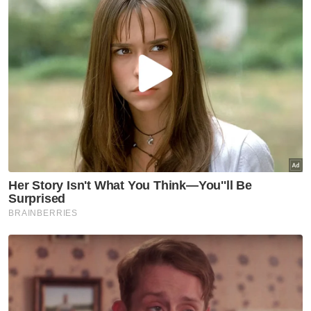
Muhammad Hafiz Hukmi Wardi. Tangkap layar video tular yang
memaparkan sekumpulan lelaki sedang berzikir di luar
kebiasaan sehingga menimbulkan perdebatan hangat dalam
kalangan masyarakat.
Menurut beliau, sebagai wakil keluarga Tok
Kenali menasihatkan kepada orang ramai
yang mahu mengunjungi kubur ulama
terkenal itu supaya menjaga adab dan akhlak
ketika berada di kawasan itu.