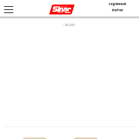
Log Masuk
Daftar
- IKLAN -