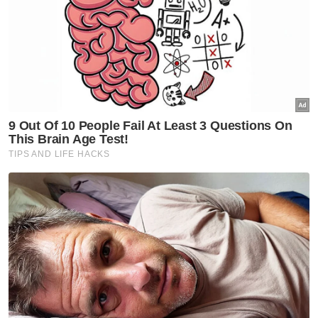
Berita Telus & Tulus menerusi E-Mel setiap
hari!
"Segera dapatkan rawatan sekiranya
mengalami gejala Pertussis," katanya.
Muat turun aplikasi Sinar Harian.
Klik di sini!
Harap bantu kajian selidik kami dan
×
dapatkan baucar tunai.
Berapakah jumlah pendapatan bulanan semua
ahli isi rumah anda?
Kurang daripada RM3,500
RM3,500 - RM5,000