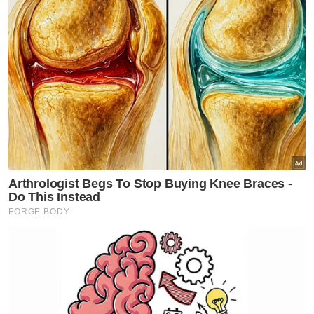
Pertussis, Polio, Hepatitis B dan Haemophilus
Influenzae Type B.
"Kanak-kanak yang tercicir imunisasi boleh
dibawa ke klinik kesihatan berhampiran bagi
melengkapkan imunisasi mereka," katanya.
Beliau berkata, individu bergejala dinasihati
sentiasa mengamalkan etika batuk dan
bersin dengan menutup mulut serta
mencuci tangan bagi mencegah penularan
jangkitan kepada orang lain terutama kanak-
kanak.