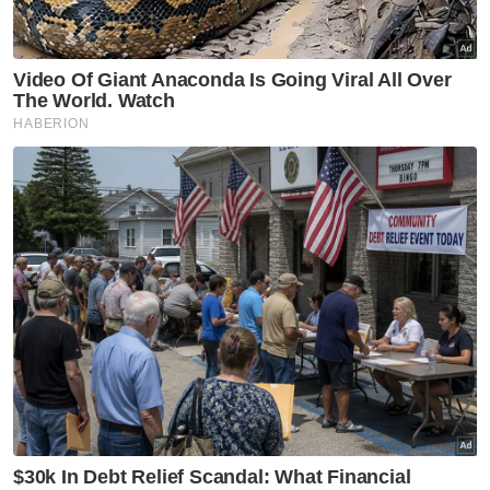
Harap pengumuman PM fokus
tiga komponen utama
melibatkan struktur ATM -
Menteri Pertahanan
Nasional
Tindakan sita kontena muatan
ke Israel bukti ketegasan
Malaysia - Anwar
Nasional
JMD 2026 perkasa rakyat ke
arah negara AI
Nasional
Isu import udang Thailand
dijangka selesai pertengahan
bulan ini – Mohamad Sabu