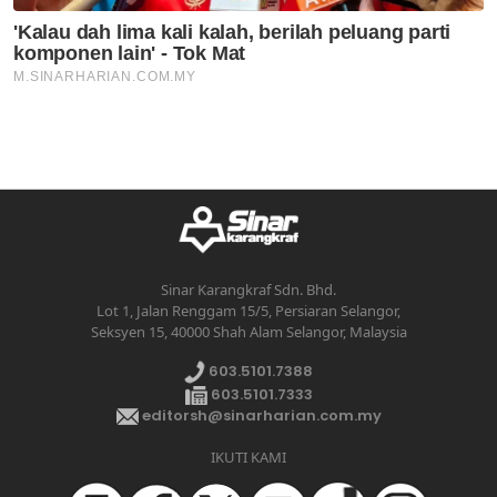
Sinar Karangkraf Sdn. Bhd.
Lot 1, Jalan Renggam 15/5, Persiaran Selangor,
Seksyen 15, 40000 Shah Alam Selangor, Malaysia
603.5101.7388
603.5101.7333
editorsh@sinarharian.com.my
IKUTI KAMI