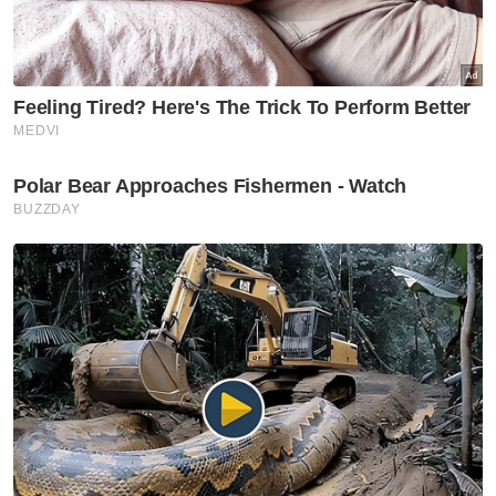
RM5,001 - RM8,000
RM8,001 - RM12,000
RM12,001 - RM16,000
Lebih daripada RM16,000
Tidak rela berkata
VPoints:
0
Masuk | Daftar
Batuk Kokol
Maut
Artikel Disyorkan
Nasional