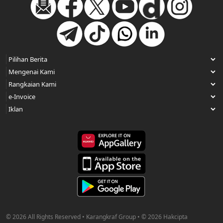
© 2026 All Rights Reserved • Karangkraf Group • © 2026 Hakcipta