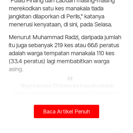
"Pulau Pinang dan Labuan masing-masing
merekodkan satu kes manakala tiada
jangkitan dilaporkan di Perlis," katanya
menerusi kenyataan, di sini, pada Selasa.
Menurut Muhammad Radzi, daripada jumlah
itu juga sebanyak 219 kes atau 66.6 peratus
adalah warga tempatan manakala 110 kes
(33.4 peratus) lagi membabitkan warga
asing.
"Bayi berusia 12 bulan ke bawah adalah
kumpulan umur mencatatkan bilangan kes
tertinggi iaitu 189 kes.
Baca Artikel Penuh
"Ia disusuli kanak-kanak berusia antara satu
hingga 10 tahun sebanyak 94 kes dan
selebihnya berusia 11 tahun ke atas," katanya.