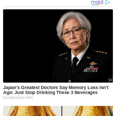
Muhammad Radzi berkata, ibu bapa digesa
untuk mendapatkan imunisasi lengkap
mengikut Jadual Imunisasi Kebangsaan.
"Di negara ini, vaksin Pertussis diberikan
kepada kanak-kanak secara rutin pada usia
dua, tiga, lima dan 18 bulan.
Artikel Berkaitan:
Malaysia rekod dua kes pertama cacar monyet -
KKM
Budak maut akibat tercekik rambutan
Punca tiga beranak dijangkiti batuk kokol disiasat -
Dr Zaliha
"Ia diberikan dalam bentuk vaksin kombinasi
enam serangkai iaitu Difteria, Tetanus,