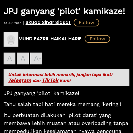
JPJ ganyang 'pilot' kamikaze!
Skuad Sinar Siasat
|
23 Jun 2023
MUHD FAZRIL HAIKAL HARIF
A
A
A
Untuk informasi lebih menarik, jangan lupa ikuti
Telegram
TikTok
dan
kami
JPJ ganyang 'pilot' kamikaze!
Tahu salah tapi hati mereka memang 'kering'!
Itu perbuatan dilakukan 'pilot darat' yang
membawa lebih muatan atau overloading tanpa
mempedulikan keselamatan nyawa pengguna