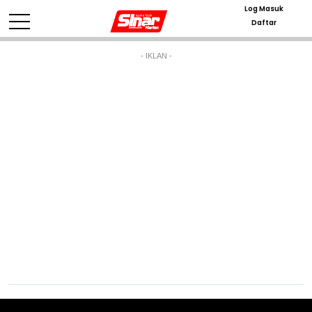
Log Masuk
Daftar
- IKLAN -