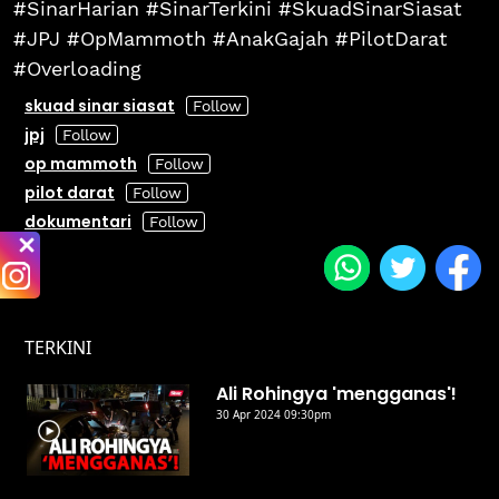
#SinarHarian #SinarTerkini #SkuadSinarSiasat
#JPJ #OpMammoth #AnakGajah #PilotDarat
#Overloading
skuad sinar siasat
jpj
op mammoth
pilot darat
dokumentari
TERKINI
Ali Rohingya 'mengganas'!
30 Apr 2024 09:30pm