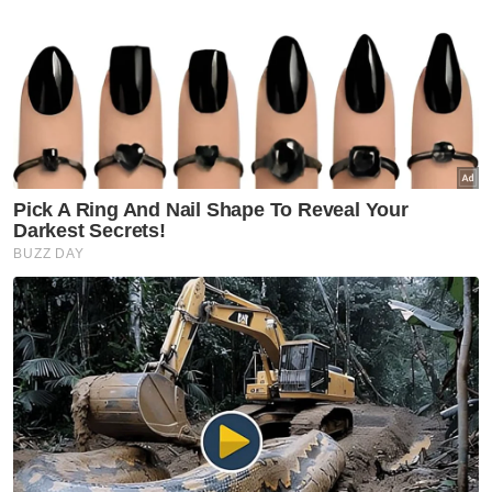
Muat turun aplikasi Sinar Harian.
Klik di sini!
Siti Nurhaliza
Guna Gambar
Artikel Disyorkan