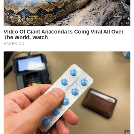
Hiburan
Jenazah Cik Man selamat
dikebumikan di Tanah Merah
Hiburan
Karya, jasa Cik Man akan terus
hidup dalam lipatan sejarah
seni - Seniman
Hiburan
Pemergian Cik Man kehilangan
besar dunia seni - Ahmad
Fadhli
Hiburan
Pelakon filem dan drama, Cik
Man meninggal dunia akibat
serangan jantung