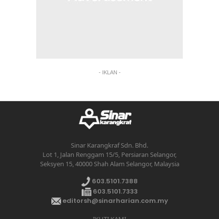
- IKLAN -
Sinar Karangkraf Sdn. Bhd.
Lot 1, Jalan Renggam 15/5, Persiaran Selangor,
Seksyen 15, 40000 Shah Alam Selangor, Malaysia
603.5101.7388
603.5101.7333
editorsh@sinarharian.com.my
IKUTI KAMI