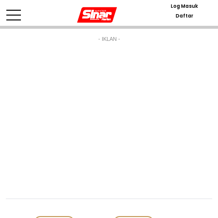
Log Masuk
Daftar
- IKLAN -