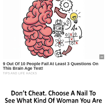
tersendiri dalam membantu peniaga-
peniaga, terutama yang berjualan makanan.
“Tapi macam makanan ke saya memang
promote. Mana saya beli dan makan
memang saya tunjuk.
“Peminat pun tahu apa produk yang saya
makan dan saya bantu bisnes mereka. Tapi
kalau produk-produk yang lain tu kena hati-
hati lah,” katanya. - Awani