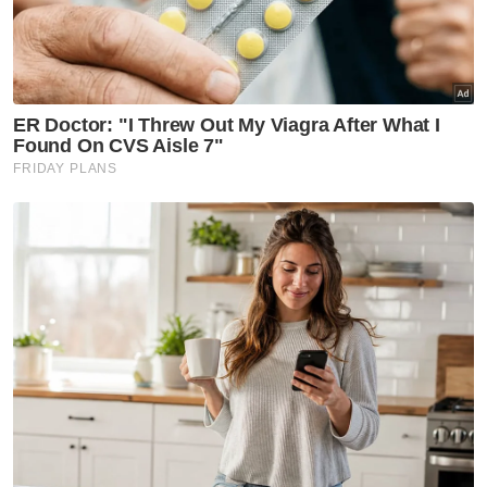
jenayah lampau melibatkan kes pemerasan
dan rogol.
Lelaki berkenaan juga diserahkan kepada Ibu
Pejabat Polis Daerah (IPD) Sungai Buloh bagi
membantu siasatan berhubung kes amang
seksual anak perempuan kepada wanita
terbabit yang berusia 15 tahun.
Muat turun aplikasi Sinar Harian.
Klik di sini!
Amang Seksual
Ibu Amang Seksual Anak Lelaki