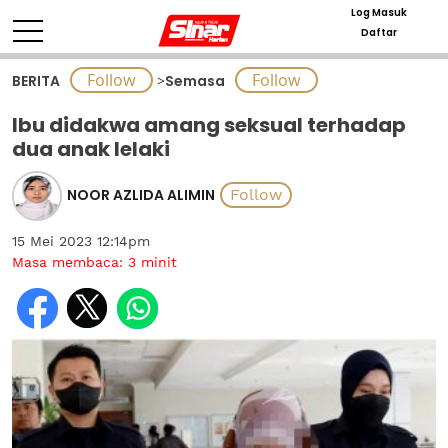
Log Masuk
Daftar
BERITA
>
Semasa
Ibu didakwa amang seksual terhadap
dua anak lelaki
NOOR AZLIDA ALIMIN
15 Mei 2023 12:14pm
Masa membaca:
3
minit