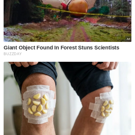
Selepas prosiding, wanita itu tidak dapat
menahan air mata, setelah melihat ibu
bapanya yang berada di galeri awam.
Berita Telus & Tulus menerusi E-Mel setiap
hari!
Sementara itu, seorang lagi tertuduh,
Haddad Mohd Radhi, 22, mengaku tidak