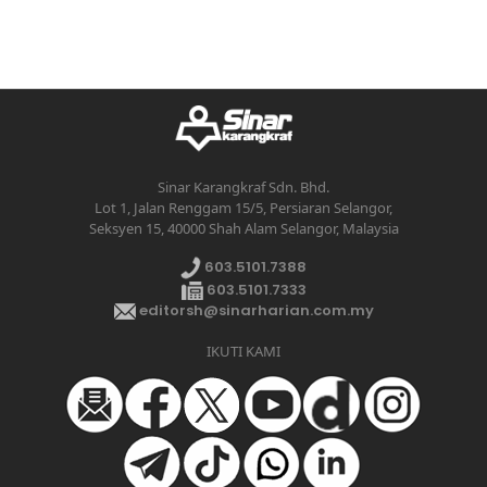
Sinar Karangkraf Sdn. Bhd.
Lot 1, Jalan Renggam 15/5, Persiaran Selangor,
Seksyen 15, 40000 Shah Alam Selangor, Malaysia
603.5101.7388
603.5101.7333
editorsh@sinarharian.com.my
IKUTI KAMI