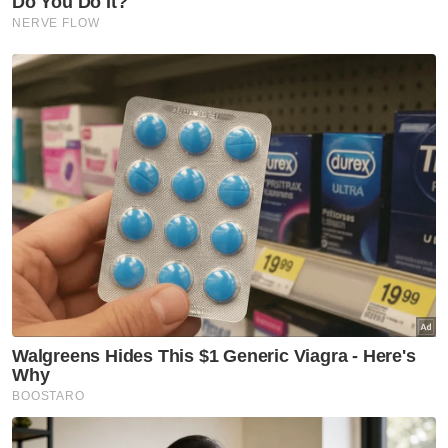
Haddad Mohd Radhi mengaku tidak bersalah di Mahkamah
Sesyen Klang pada Isnin, atas dakwaan melakukan amang
seksual fizikal terhadap anak perempuan rakannya, yang
berumur 14 tahun (ketika kejadian), tujuan seksual.
Kesalahan didakwa dilakukan di hotel yang
sama dan tarikh serupa dan dituduh
mengikut Seksyen 14(a) akta sama.
Semasa prosiding, Nurul ‘Izzati tidak
mencadangkan tertuduh diberikan ikat jamin
memandangkan pertuduhan itu termasuk
dalam kes yang serius.
“Tertuduh merupakan rakan tertuduh wanita
itu, maka dibimbangi akan memberi akses
terhadap mangsa, yang kini berada dalam
jagaan Jabatan Kebajikan Masyarakat (JKM),”