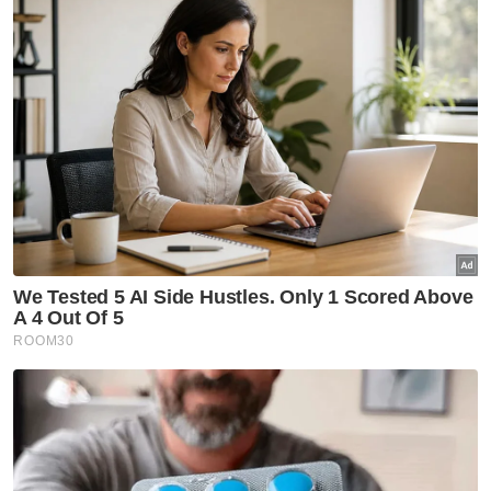
katanya.
Bagaimanapun, tertuduh lelaki itu yang
diwakili peguam, Mohd Azali Ibrahim merayu
agar anak guamnya dibenarkan untuk diikat
jamin kerana dia perlu menyara isteri dan
seorang anak.
“Dia bekerja sebagai penarik kereta, menjaga
isterinya merupakan seorang suri rumah dan
kini mengandungkan anak kedua mereka,”
katanya.
Selepas mendengar permohonan daripada
kedua-dua pihak, Syafeera membenarkan
tertuduh diikat jamin sebanyak RM15,000
dengan seorang penjamin dan memenuhi
syarat tambahan iaitu melaporkan diri di balai