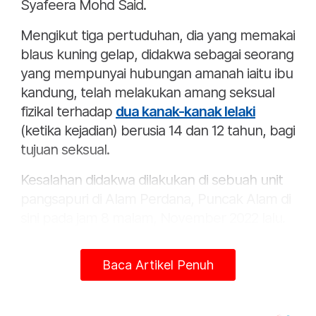
Syafeera Mohd Said.
Mengikut tiga pertuduhan, dia yang memakai
blaus kuning gelap, didakwa sebagai seorang
yang mempunyai hubungan amanah iaitu ibu
kandung, telah melakukan amang seksual
fizikal terhadap
dua kanak-kanak lelaki
(ketika kejadian) berusia 14 dan 12 tahun, bagi
tujuan seksual.
Kesalahan didakwa dilakukan di sebuah unit
pangsapuri di Alam Perdana, Puncak Alam di
sini pada jam 8 malam, November 2022 lalu.
Pertuduhan dibuat mengikut Seksyen 14(a)
Baca Artikel Penuh
dan 14(b) Akta Kesalahan-Kesalahan Seksual
Terhadap Kanak-Kanak 2017 dibaca bersama
Seksyen 16(1) akta sama.