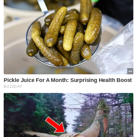
Semasa prosiding, Timbalan Pendakwa Raya,
Nurul ‘Izzati Mohamad dan Nur ‘Ayuni Jamri
tidak mencadangkan sebarang ikat jamin
dengan alasan, tertuduh berisiko untuk
mengganggu mangsa memandangkan
mereka mempunyai hubungan
kekeluargaan.
Bagaimanapun, dia merayu agar diberikan
ikat jamin kerana perlu menyara lima
anaknya.
Selepas mendengar permohonan daripada
kedua-dua pihak, Syafeera tidak
membenarkan tertuduh diikat jamin dan
menetapkan 26 Jun depan untuk sebutan
semula kes.