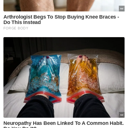
bersalah di mahkamah sama, atas dakwaan
melakukan amang seksual fizikal terhadap
anak perempuan tertuduh wanita itu, yang
berumur 14 tahun (ketika kejadian), tujuan
seksual.