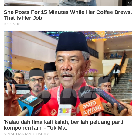
Artikel Disyorkan
Semasa
Rangka manusia ditemui
dipercayai milik Nadzirul
Syamin
Semasa
Polis tahan buruh disyaki miliki
senjata api, pedang samurai
Semasa
Rempuh suami isteri hingga
maut: Penuntut kolej mohon
pertuduhan dibatalkan
Semasa