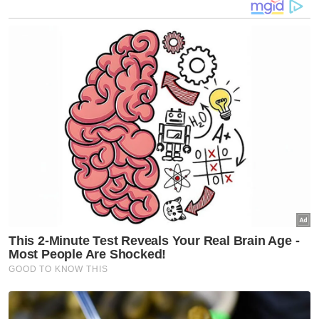
Seksyen itu memperuntukkan hukuman
penjara tidak melebihi 20 tahun dan boleh
juga dihukum dengan hukuman sebat, jika
sabit kesalahan.
Bagi pertuduhan keempat, dia didakwa telah
mengarahkan pembuatan suatu pornografi
kanak-kanak dalam bentuk video di sebuah
hotel di Taman Sri Pristana, Sungai Buloh
pada jam 2 pagi, 17 dan 18 Februari tahun lalu.
Pertuduhan dibuat mengikut Seksyen 5 akta
sama, yang membawa hukuman penjara
maksimum 30 tahun dan boleh juga
dikenakan sebat, tidak kurang daripada enam
kali, jika sabit kesalahan.