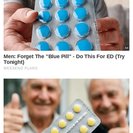
polis sekali setiap bulan dan dilarang
mengganggu mangsa, keluarga dan saksi
pendakwaan.
Mahkamah menetapkan 14 Jun depan untuk
sebutan semula kes.
Pada 4 Mei lepas, media melaporkan
seorang ibu direman bagi membantu
siasatan berhubung kes amang seksual fizikal
terhadap anak lelakinya berusia 14 tahun.
Sementara itu, seorang lelaki ditahan selepas
disyaki terlibat
merakam adegan amang
seksual
fizikal membabitkan dua beranak itu.
Lelaki yang bekerja sendiri, berumur 25
tahun itu dilaporkan mempunyai rekod