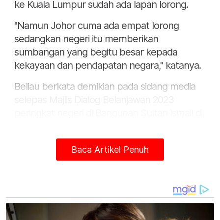
ke Kuala Lumpur sudah ada lapan lorong.
"Namun Johor cuma ada empat lorong
sedangkan negeri itu memberikan
sumbangan yang begitu besar kepada
kekayaan dan pendapatan negara," katanya.
Beliau berkata demikian pada sidang media
selepas Majlis Dialog Belanjawan 2023
peringkat negeri di Bangunan Sultan Ismail di
sini, pada Isnin.
Baca Artikel Penuh