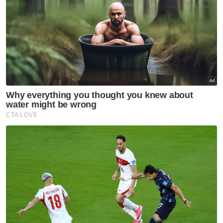
Ahmad (tiga dari kiri) pada Majlis Dialog Belanjawan 2023
peringkat negeri di Bangunan Sultan Ismail pada Isnin.
Sebelum ini, kerajaan Johor dilaporkan
berulang kali memohon supaya laluan
Lebuhraya PLUS antara Yong Peng ke
Skudai dinaik taraf kepada enam lorong
berikutan kesesakan yang sering dialami
sepanjang laluan 70 kilometer (km) itu.
"Pertemuan antara MOF dan PLUS itu
bukanlah pengumuman berhubung
pertambahan lorong di laluan lebuh raya di
negeri ini akan bermula. Namun ia adalah
perbincangan awal yang akan memberi
pemberat kepada cadangan yang sekian