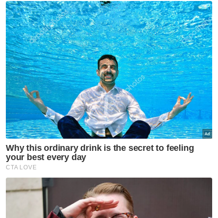
Muat turun aplikasi Sinar Harian.
Klik di sini!
Harap bantu kajian selidik kami dan
×
dapatkan baucar tunai.
Berapakah umur anda?
Kurang daripada 18 tahun
18 - 24 tahun
25 - 34 tahun
35 - 44 tahun
45 - 54 tahun
55 - 64 tahun
65 tahun dan ke atas
VPoints:
0
Masuk | Daftar