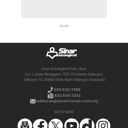
- IKLAN -
Sinar Karangkraf Sdn. Bhd.
Lot 1, Jalan Renggam 15/5, Persiaran Selangor,
Seksyen 15, 40000 Shah Alam Selangor, Malaysia
603.5101.7388
603.5101.7333
editorsh@sinarharian.com.my
IKUTI KAMI