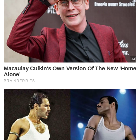
PLUS
MOF
Artikel Disyorkan
Nasional
Anwar jamin siasatan RCI TH
dilaksana tanpa kompromi
Nasional