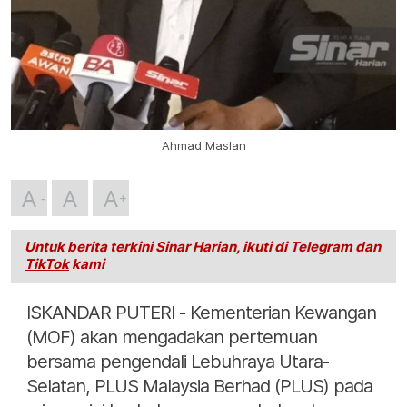
Ahmad Maslan
A
A
A
Untuk berita terkini Sinar Harian, ikuti di
Telegram
dan
TikTok
kami
ISKANDAR PUTERI - Kementerian Kewangan
(MOF) akan mengadakan pertemuan
bersama pengendali Lebuhraya Utara-
Selatan, PLUS Malaysia Berhad (PLUS) pada