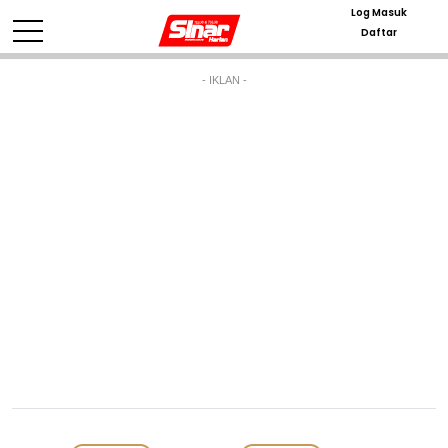
Log Masuk
Daftar
- IKLAN -