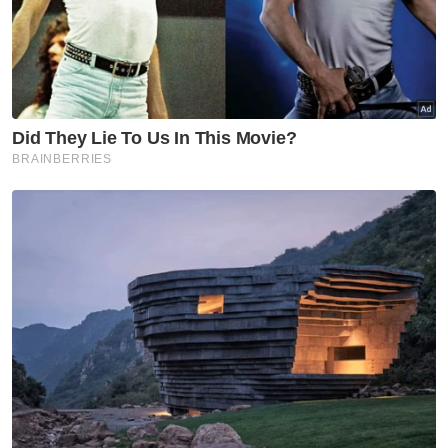
RCI TH: Pelan pemulihan
berjaya kukuhkan kedudukan
kewangan
Nasional
Ibu bapa perlu waspada anak
'berkawan' dengan AI - Fahmi
Nasional
RCI Tabung Haji: Ambil
tindakan kalau ada 'sakau',
UMNO tidak bela salah laku -
Asyraf Wajdi