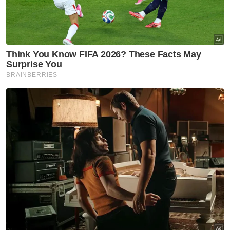
lama dibuat Johor.
"Sekiranya tidak ada perbincangan lanjut,
seolah-olah perkara itu akan berlalu begitu
sahaja dan tidak ada sebarang pemberat
kepada cadangan yang penting untuk
merealisasikan permohonan Johor itu,"
katanya.