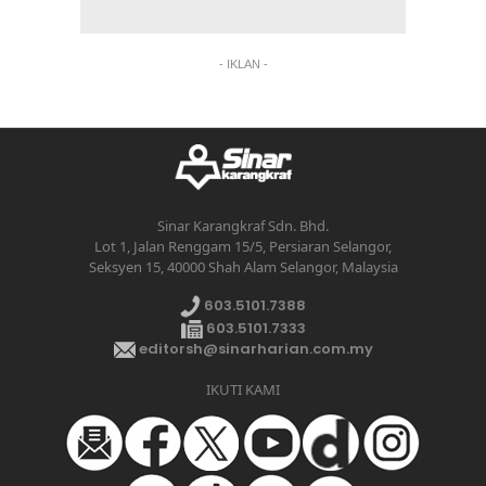
- IKLAN -
Sinar Karangkraf Sdn. Bhd.
Lot 1, Jalan Renggam 15/5, Persiaran Selangor,
Seksyen 15, 40000 Shah Alam Selangor, Malaysia
603.5101.7388
603.5101.7333
editorsh@sinarharian.com.my
IKUTI KAMI