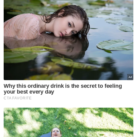
DBKL
Jalan TAR
Elektrik Haram
Artikel Disyorkan
Selangor KL
Empat dekad menjinak ikan
Selangor KL
'Speaker tentukan status