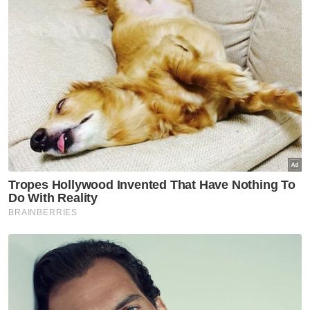
Wilayah Persekutuan Kuala Lumpur.
"Hasil daripada operasi tersebut sebanyak
sembilan suis haram telah dicabut dan kerja-
kerja pemotongan bekalan elektrik bagi suis-
suis haram tersebut telah dijalankan oleh
pihak TNB.
"Kesemua suis haram tersebut telah dihantar
dan disimpan di Stor Sitaan, Jalan Lombong,
Cheras," kata kenyataan pihak berkuasa
tempatan itu dalam kenyataan di laman
Facebooknya pada Khamis.