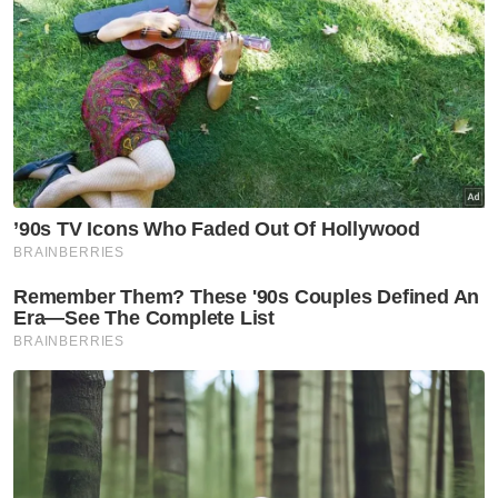
kerusi DUN selepas semakan' -
Amirudin
Selangor KL
Peruntukan Sukma dedah
kepincangan pentadbiran
Kerajaan Madani - Pemuda Pas
Selangor
Selangor KL
Selepas 8 bulan percuma,
kutipan Plaza Tol Eco Grandeur
mula tengah malam ini