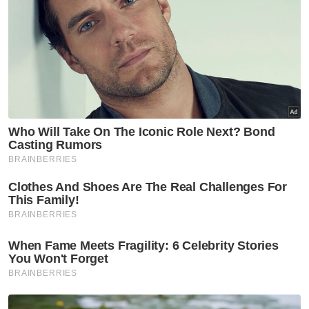
Artikel Berkaitan:
Gangguan bekalan elektrik di Cameron Highlands
pulih
Tujuh premis judi dipotong bekalan elektrik
ST tubuh Pasukan Petugas Khas pantau bekalan
elektrik di Sabah
Muat turun aplikasi Sinar Harian.
Klik di sini!