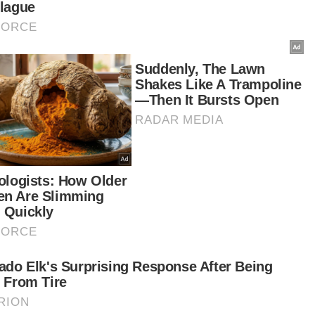
dskap politik serta pentadbiran negara yang
erjuangkan Muhyiddin bersama-sama parti
am Perikatan Nasional (PN).
di, jika beliau mahu menyertai UMNO, kita semua
u parti itu diterajui kepimpinan yang ketirisan
egriti malah ada yang telah didapati bersalah oleh
kamah kerana terlibat dengan kes rasuah serta
akukan penyelewengan," katanya.
anya, keputusan Tengku Zafrul menyertai
O hanya akan mengecewakan rakyat dan
asaan itu akan dizahirkan pengundi pada PRU15
ak dengan tidak mengundi di kawasan beliau
tanding sama ada kerusi Parlimen mahupun
an Undangan Negeri (DUN).
ya ingin mengibaratkan, jika beliau mahu