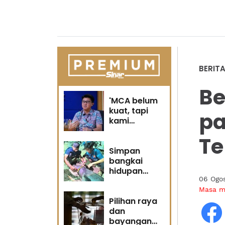
BERIT
Be
'MCA belum
kuat, tapi
pa
kami
berubah' -
Te
Sin Woon
Simpan
bangkai
hidupan
06 Ogo
marin satu
kesalahan
Masa 
Pilihan raya
dan
bayangan