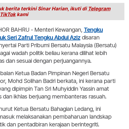
k berita terkini Sinar Harian, ikuti di
Telegram
TikTok
kami
OR BAHRU - Menteri Kewangan,
Tengku
uk Seri Zafrul Tengku Abdul Aziz
disaran
yertai Parti Pribumi Bersatu Malaysia (Bersatu)
agai wadah politik beliau kerana dilihat lebih
has dan sesuai dengan perjuangannya.
balan Ketua Badan Pimpinan Negeri Bersatu
or, Mohd Solihan Badri berkata, ini kerana parti
 yang dipimpin Tan Sri Muhyiddin Yassin amat
as dan ikhlas berjuang membanteras rasuah.
urut Ketua Bersatu Bahagian Ledang, ini
masuk melaksanakan pembaharuan landskap
itik dan pentadbiran kerajaan berintegriti.