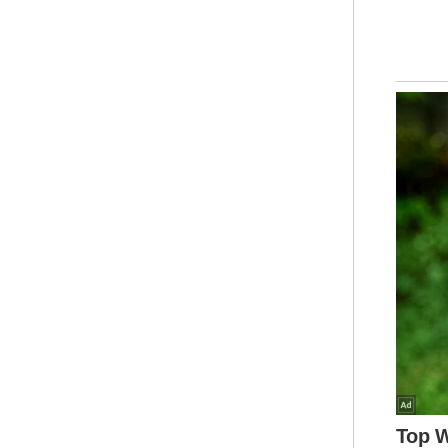
ber
Umu
Moh
pem
dis