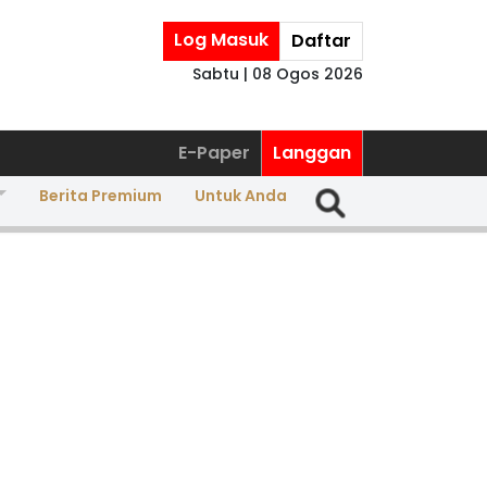
Log Masuk
Daftar
Sabtu | 08 Ogos 2026
E-Paper
Langgan
Berita Premium
Untuk Anda