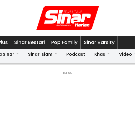
Plus
Sinar Bestari
Pop Family
Sinar Varsity
a Sinar
Sinar Islam
Podcast
Khas
Video
- IKLAN -