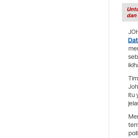
Untu
dan
JOH
Dat
men
seb
ikl
Tim
Joh
itu
jel
Men
ter
pol