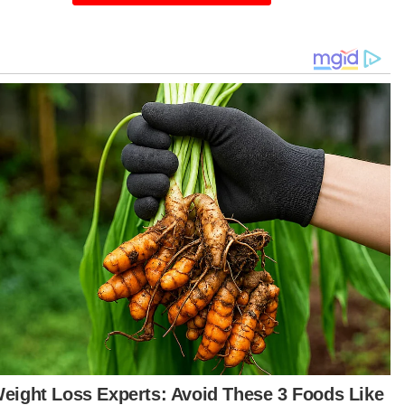
tanding sebagai calon BN pada Pilihan Raya
m ke-15 (PRU15).
d Solihan berkata, Bersatu yakin matlamat
baharuan fiskal itu hanya dapat direalisasi dan
empurnakan menerusi visi induk pembaharuan