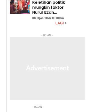
Keletihan politik
mungkin faktor
Nurul Izzah
undur diri -
08 Ogos 2026 09:00am
Penganalisis
LAGI
politik
- IKLAN -
- IKLAN -