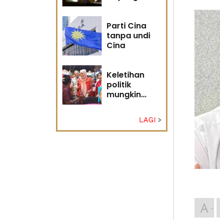
masa
hadapan
Parti Cina
tanpa undi
Cina
Keletihan
politik
mungkin
faktor Nurul
Izzah undur
LAGI
diri -
Penganalisis
politik
A