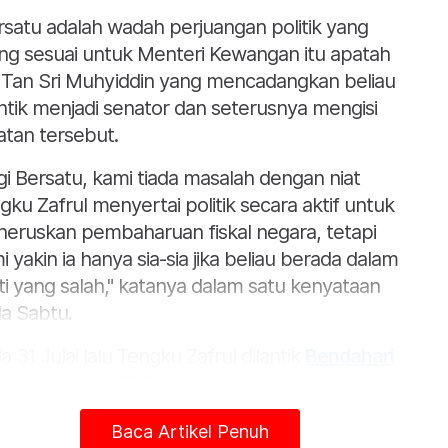
rsatu adalah wadah perjuangan politik yang
ing sesuai untuk Menteri Kewangan itu apatah
i Tan Sri Muhyiddin yang mencadangkan beliau
antik menjadi senator dan seterusnya mengisi
atan tersebut.
gi Bersatu, kami tiada masalah dengan niat
gku Zafrul menyertai politik secara aktif untuk
eruskan pembaharuan fiskal negara, tetapi
i yakin ia hanya sia-sia jika beliau berada dalam
ti yang salah," katanya dalam satu kenyataan
a Sabtu.
a 31 Julai lalu Tengku Zafrul dilantik
Bendahari
isan Nasional (BN) Selangor
sempena
vensyen BN Selangor sekali gus menguatkan
Baca Artikel Penuh
kulasi bahawa bekas tokoh perbankan itu bakal