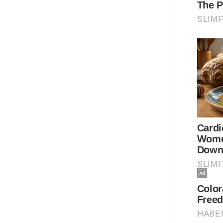
lan
dip
dal
"Ja
tah
int
mah
mel
Kat
UMN
per
kel
ber
Dew
"Sa