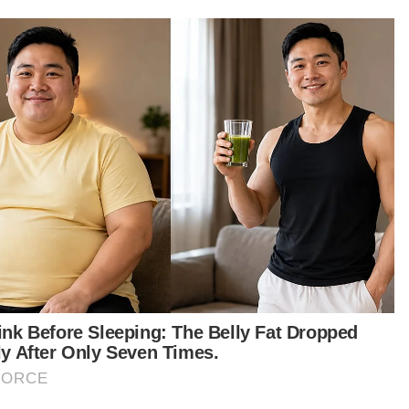
jual produk berkualiti biarlah produk itu dijual di
ai yang bersih, tersusun serta pemiliknya
tiasa jujur dengan tidak melakukan penipuan
am jual beli kepada pembeli.
di kalau betul-betul mahu berjuang dan
eruskan reformasi fiskal maka berjuanglah