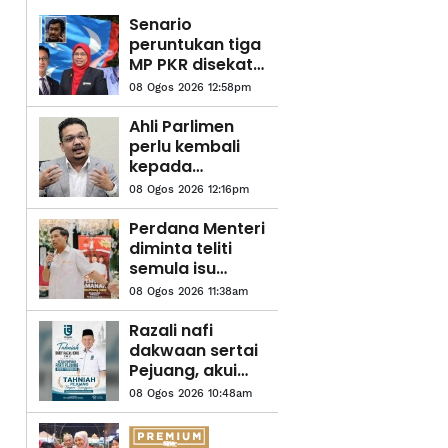
Senario
peruntukan tiga
MP PKR disekat
tidak sama
08 Ogos 2026 12:58pm
dengan
tindakan MP BN
Ahli Parlimen
- Bryan Ng
perlu kembali
kepada
peranan asal-
08 Ogos 2026 12:16pm
Zainul Rijal
Perdana Menteri
diminta teliti
semula isu
penarikan
08 Ogos 2026 11:38am
peruntukan
kepada Ahli
Razali nafi
Parlimen
dakwaan sertai
Pejuang, akui
masih ahli
08 Ogos 2026 10:48am
Bersatu