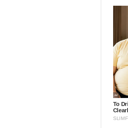
men
ked
sen
dal
"Ja
men