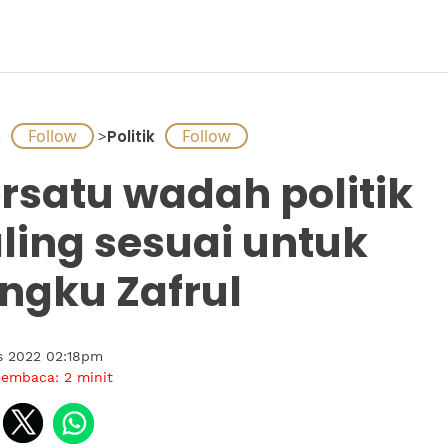
A
>
Politik
rsatu wadah politik
ling sesuai untuk
ngku Zafrul
s 2022 02:18pm
membaca:
2
minit