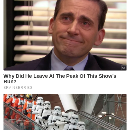
Jelas Suraya, kerjasama juga boleh
digerakkan bersama beberapa badan bukan
kerajaan (NGO) yang berada di bawahnya
agar intipati kempen dapat disebarkan
secara menyeluruh kepada semua lapisan
masyarakat.
"Saya bagi pihak kerajaan negeri akan
berusaha untuk bekerjasama dengan Rasuah
Busters dan berharap kita akan dapat
menjalinkan kerjasama yang kukuh.
"Kerjasama ini bertujuan memberikan
pemahaman kepada negeri dan rakyat
Kedah mengenai Rasuah Busters dan usaha
untuk membina negeri yang lebih baik,"
ujarnya.