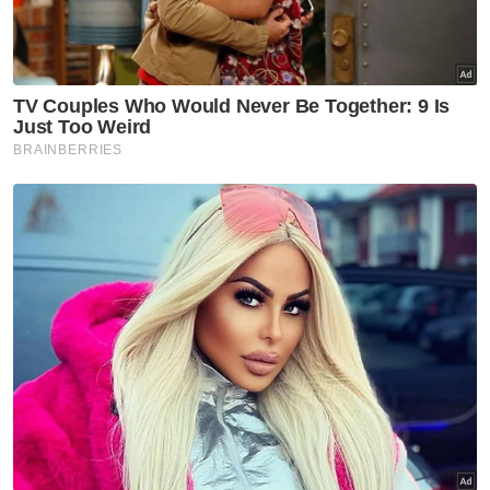
Artikel Disyorkan
Rasuah Busters
Kolej Mara Banting bentuk
generasi berprinsip, bukan
sekadar cemerlang akademik
Rasuah Busters
KHSB, Rasuah Busters jalin
kerjasama PSA perkasa budaya
antirasuah
Rasuah Busters
Usaha perkasa integriti perlu
komitmen semua agensi -
JBPM