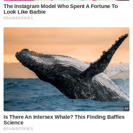
Rasuah Busters
Jelajah Antirasuah MARA
diteruskan perkukuh budaya
integriti