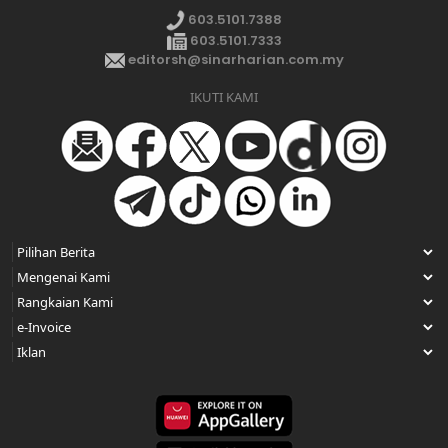
603.5101.7388
603.5101.7333
editorsh@sinarharian.com.my
IKUTI KAMI