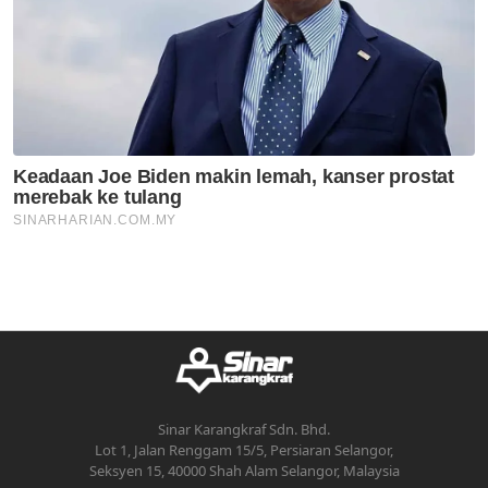
Sinar Karangkraf Sdn. Bhd.
Lot 1, Jalan Renggam 15/5, Persiaran Selangor,
Seksyen 15, 40000 Shah Alam Selangor, Malaysia