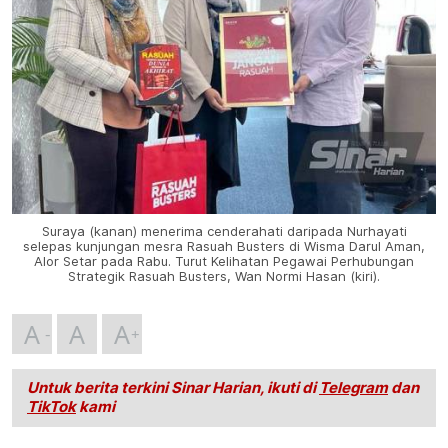
Suraya (kanan) menerima cenderahati daripada Nurhayati
selepas kunjungan mesra Rasuah Busters di Wisma Darul Aman,
Alor Setar pada Rabu. Turut Kelihatan Pegawai Perhubungan
Strategik Rasuah Busters, Wan Normi Hasan (kiri).
A
A
A
Untuk berita terkini Sinar Harian, ikuti di
Telegram
dan
TikTok
kami