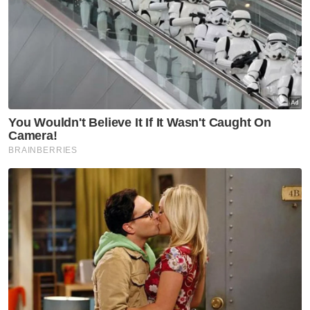
Muat turun aplikasi Sinar Harian.
Klik di sini!
Jawab soalan kaji selidik dan
dapatkan
×
baucar tunai.
Berapakah umur anda?
Kurang daripada 18 tahun
18 - 24 tahun
25 - 34 tahun
35 - 44 tahun
45 - 54 tahun
55 - 64 tahun
65 tahun dan ke atas
VPoints:
0
Masuk | Daftar
Rasuah
Rasuah Busters