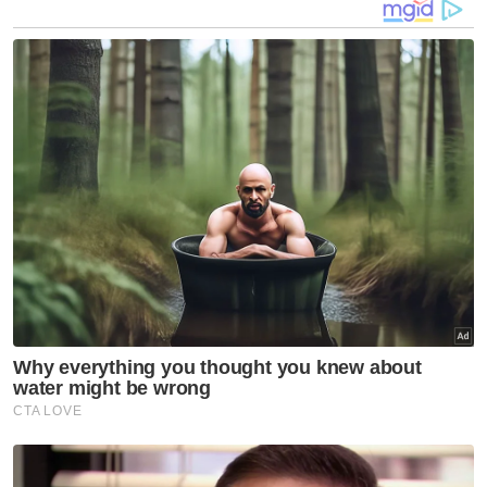
Nurhayati (dua kiri) memberikan penerangan kepada Suraya
tentang kempen antirasuah yang dibawa oleh Rasuah Busters
di Wisma Darul Aman, Alor Setar pada Rabu.
Mengulas lanjut, beliau yang juga Ahli Dewan
Undangan Negeri (ADUN) Sungai Tiang
berkata, Kerajaan Negeri Kedah bersedia
bersama Rasuah Busters untuk menjayakan
kempen-kempen antirasuah di negeri ini.