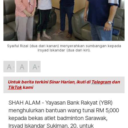
Syaiful Rizal (dua dari kanan) menyerahkan sumbangan kepada
Irsyad Iskandar (dua dari kiri).
A
A
A
Untuk berita terkini Sinar Harian, ikuti di
Telegram
dan
TikTok
kami
SHAH ALAM - Yayasan Bank Rakyat (YBR)
menghulurkan bantuan wang tunai RM 5,000
kepada bekas atlet badminton Sarawak,
Irsyad Iskandar Sukiman, 20, untuk