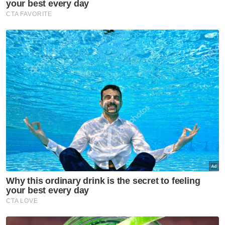
Muat turun aplikasi Sinar Harian.
Klik di sini!
YBR
Badminton Remaja
Artikel Disyorkan