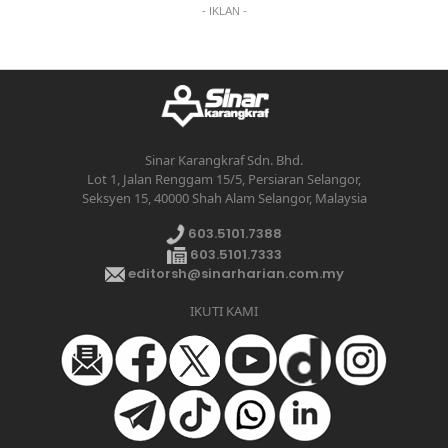
- IKLAN -
Sinar Karangkraf Sdn. Bhd.
Lot 1, Jalan Renggam 15/5, Persiaran Selangor,
Seksyen 15, 40000 Shah Alam Selangor, Malaysia
603.5101.7388
603.5101.7333
editorsh@sinarharian.com.my
IKUTI KAMI