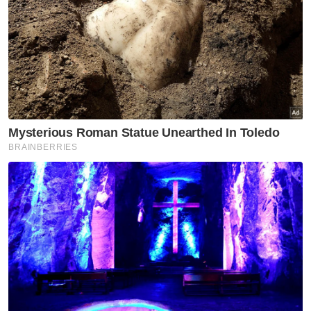
Menurutnya, Irsyad Iskandar terpaksa
berhenti bermain badminton pada tahun lalu
akibat penyakit tersebut walaupun telah
memasang impian untuk menyertai Akademi
Badminton Malaysia.
"Namun, Irsyad langsung tidak patah
semangat untuk kembali beraksi pada suatu
hari nanti jika penyakit yang dihidapi sembuh
demi ingin meneruskan minat dalam sukan
badminton sehingga ke peringkat
antarabangsa," katanya.
Beliau turut memaklumkan anak bongsunya