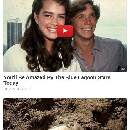
Irsyad Iskandar
Jumlah kos perubatan keseluruhan Irsyad
Iskandar dianggarkan sebanyak RM150,000.
Dalam pada itu, Mastuyah menjelaskan
anaknya itu aktif bermain badminton sejak
berumur sembilan tahun dan telah
menyertai pertandingan mewakili Sarawak
dalam pelbagai kejohanan badminton.