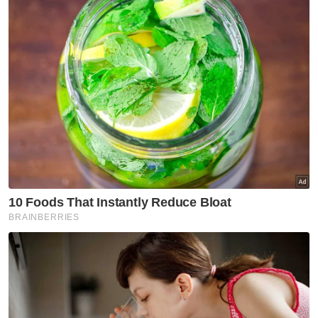
Perak
Lelaki ditahan bersama dadah
hampir RM30,000
Selangor KL
Empat dekad menjinak ikan
Terengganu
Kerosakan terumbu karang
Pulau Redang: Kerajaan negeri
panggil pengusaha bot, resort
Perak
PMG Healthcare Group cipta
rekod MBOR, latih 14,813
pelajar kuasai CPR