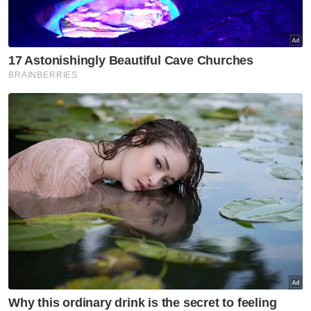
daripada lima beradik itu telah menjalani 12
sesi kemoterapi tetapi ia masih tidak
menunjukkan sebarang tanda positif dalam
melawan sel kanser.
Orang ramai yang ingin menghulur bantuan
kepada Irsyad Iskandar boleh menghubungi
Mastuyah Abdul Wahab di talian 012-6161795
atau menyalurkan sumbangan ke akaun RHB
Bank 16121700041570 atas nama Mastuyah
Abdul Wahab.