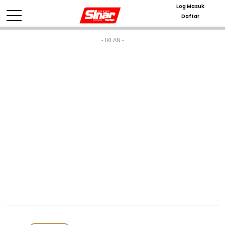
Log Masuk
Daftar
- IKLAN -