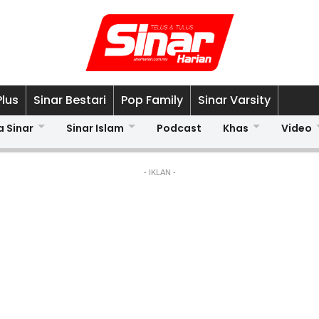
Plus
Sinar Bestari
Pop Family
Sinar Varsity
a Sinar
Sinar Islam
Podcast
Khas
Video
- IKLAN -