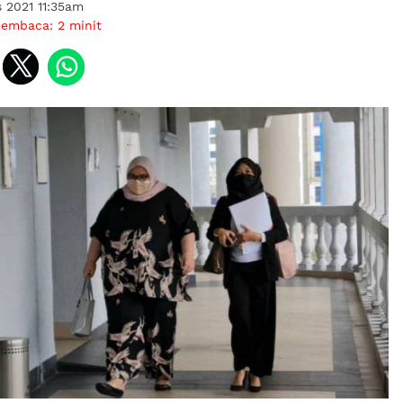
 2021 11:35am
membaca:
2
minit