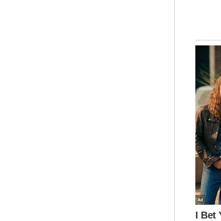
Sem
Sha
ika
men
pas
bal