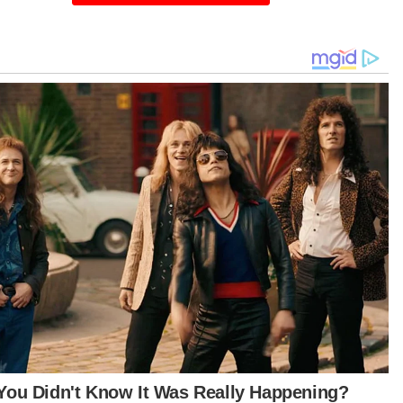
asa prosiding, Timbalan Pendakwa Raya, Noor
kira Aliana Alias mencadangkan tertuduh diberi
t jamin sebanyak RM20,000 beserta syarat tidak
gganggu mangsa atau saksi, menyerahkan
port kepada mahkamah dan melapor diri di
ai polis berdekatan setiap bulan.