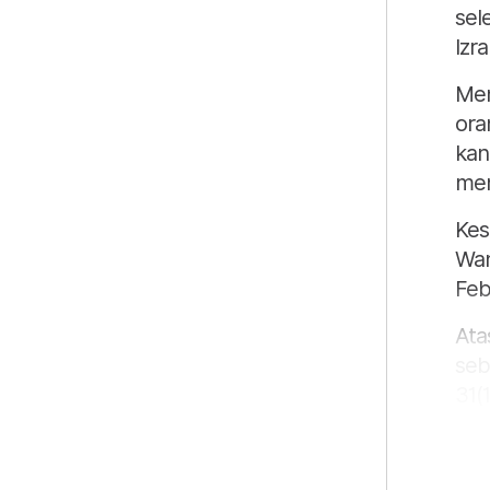
sel
Izr
Men
ora
kan
men
Kes
Wan
Feb
Ata
seb
31(
den
leb
kes