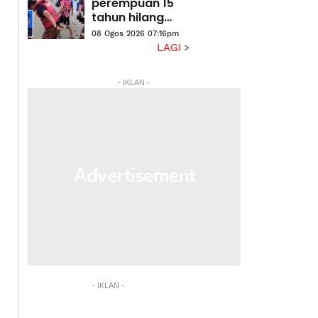
perempuan 15
tahun hilang
ketika berkelah:
08 Ogos 2026 07:16pm
Seorang
LAGI
ditemukan
lemas
- IKLAN -
- IKLAN -