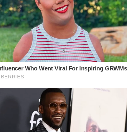
Ketua balai mengaku tidak bersalah terima suapan
Suami isteri mengaku tidak bersalah dera dua anak
Lelaki mengaku tidak bersalah rogol remaja bawah
umur
epas mendengar permohonan daripada kedua-
 pihak, Izralizam membenarkan tertuduh diikat
in sebanyak RM12,000 dengan seorang
jamin.