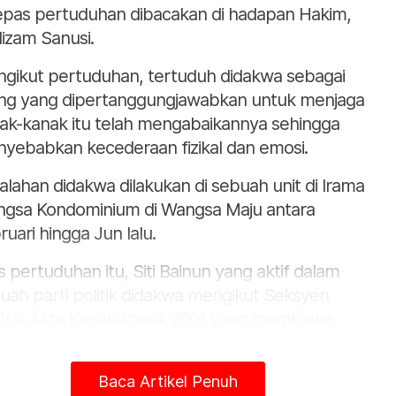
epas pertuduhan dibacakan di hadapan Hakim,
alizam Sanusi.
gikut pertuduhan, tertuduh didakwa sebagai
ng yang dipertanggungjawabkan untuk menjaga
ak-kanak itu telah mengabaikannya sehingga
yebabkan kecederaan fizikal dan emosi.
alahan didakwa dilakukan di sebuah unit di Irama
gsa Kondominium di Wangsa Maju antara
ruari hingga Jun lalu.
s pertuduhan itu, Siti Bainun yang aktif dalam
uah parti politik didakwa mengikut Seksyen
1)(a) Akta Kanak-kanak 2001 yang membawa
da maksimum RM50,000 atau penjara tidak
ih 20 tahun atau kedua-duanya, jika sabit
Baca Artikel Penuh
alahan.