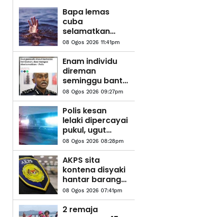
Bapa lemas
cuba
selamatkan
anak jatuh
08 Ogos 2026 11:41pm
kolam ikan
Enam individu
direman
seminggu bantu
siasatan kes
08 Ogos 2026 09:27pm
culik
Polis kesan
lelaki dipercayai
pukul, ugut
pengguna jalan
08 Ogos 2026 08:28pm
raya
AKPS sita
kontena disyaki
hantar barang
eksport ke Israel
08 Ogos 2026 07:41pm
2 remaja