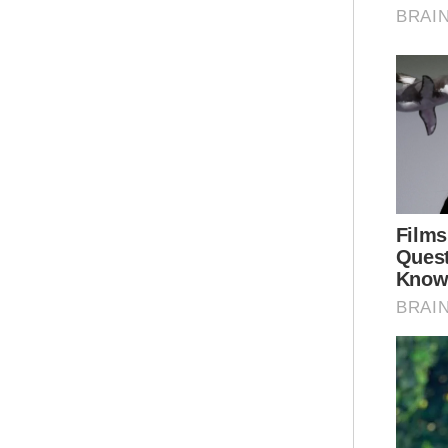
"Ke
mal
mel
upa
med
"Ma
Sin
kegi
Bag
Nur
jam
mem
mah
Ar