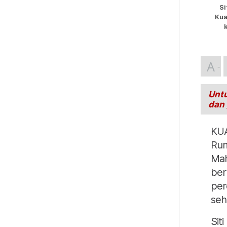
Si
Kua
A
Untu
dan
KU
Rum
Mah
ber
per
seh
Sit