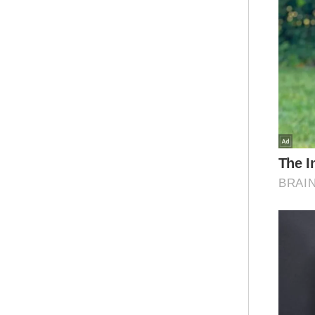
Sel
dua
jam
pen