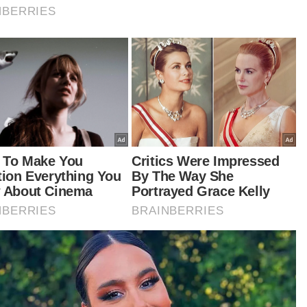
s ini termasuk dalam kes berkepentingan awam
ah sesuai dengan hasrat kerajaan untuk
indungi kanak-kanak yang juga orang kurang
ya (OKU) dan mendapat liputan meluas di
ia.
ngsa dalam kes ini merupakan seorang OKU
drom Down selain tertuduh terbabit dalam
atan politik,” katanya.
aimanapun, tertuduh yang diwakili peguam,
 Aminahtul Mardiah Md Nor merayu diberi ikat
in pada kadar rendah dengan alasan telah
berikan kerjasama kepada pihak polis selain
u membersihkan namanya di mahkamah.
tikel Berkaitan: