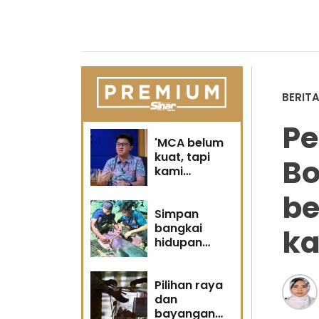
BERIT
P
'MCA belum
kuat, tapi
Bo
kami
berubah' -
be
Sin Woon
Simpan
bangkai
k
hidupan
marin satu
kesalahan
Pilihan raya
dan
bayangan