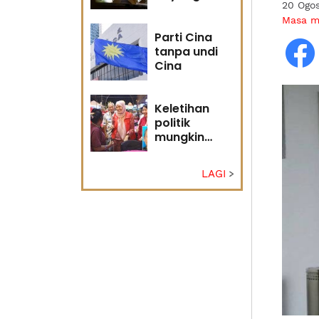
20 Ogos
masa
Masa 
hadapan
Parti Cina
tanpa undi
Cina
Keletihan
politik
mungkin
faktor Nurul
Izzah undur
LAGI
diri -
Penganalisis
politik