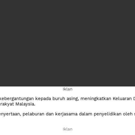
Iklan
 kebergantungan kepada buruh asing, meningkatkan Keluaran 
rakyat Malaysia.
penyertaan, pelaburan dan kerjasama dalam penyelidikan ole
Ad
Iklan