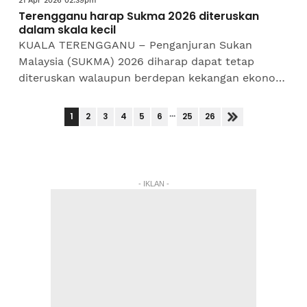
21 Apr 2026 02:39pm
Terengganu harap Sukma 2026 diteruskan
dalam skala kecil
​KUALA TERENGGANU – Penganjuran Sukan
Malaysia (SUKMA) 2026 diharap dapat tetap
diteruskan walaupun berdepan kekangan ekonomi
semasa, dengan cadangan agar ia dilaksanakan
dalam skala yang lebih...
...
1
2
3
4
5
6
25
26
- IKLAN -