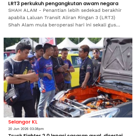
LRT3 perkukuh pengangkutan awam negara
SHAH ALAM - Penantian lebih sedekad berakhir
apabila Laluan Transit Aliran Ringan 3 (LRT3)
Shah Alam mula beroperasi hari ini sekali gus
menjadi pemangkin kepada perubahan landskap
pengangkutan awam...
Selangor KL
20 Jun 2026 03:38pm
Truck Fighter 2.0 lepasi sasaran awal, disertai