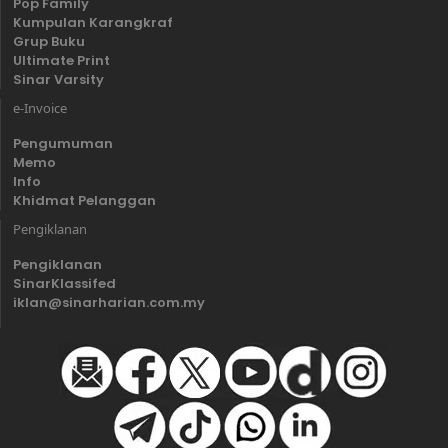
Pop Family
Kumpulan Karangkraf
Grup Buku
Ultimate Print
Sinar Varsity
e-Invoice
Pengumuman
Memo
Info
Khidmat Pelanggan
Pengiklanan
Pengiklanan
SinarKlassifed
iklan@sinarharian.com.my