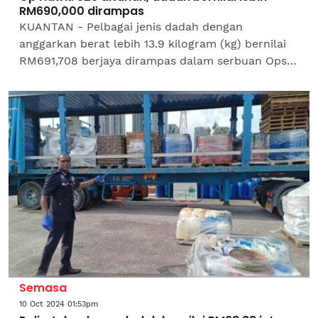
RM690,000 dirampas
KUANTAN - Pelbagai jenis dadah dengan
anggarkan berat lebih 13.9 kilogram (kg) bernilai
RM691,708 berjaya dirampas dalam serbuan Ops
Hawk di negeri ini. Ketua Polis Pahang, Datuk Seri
Yahaya Othman...
Semasa
10 Oct 2024 01:53pm