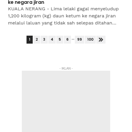
ke negara jiran
KUALA NERANG - Lima lelaki gagal menyeludup
1,200 kilogram (kg) daun ketum ke negara jiran
melalui laluan yang tidak sah selepas ditahan
Tentera Darat Malaysia (TDM) di sempadan
Malaysia-Thailand pada...
...
1
2
3
4
5
6
99
100
- IKLAN -