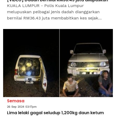
KUALA LUMPUR - Polis Kuala Lumpur
melupuskan pelbagai jenis dadah dianggarkan
bernilai RM36.43 juta membabitkan kes sejak
2003 hingga tahun lalu. Ketua Polis Kuala Lumpur,
Datuk Rusdi Mohd Isa...
Semasa
26 Sep 2024 03:17pm
Lima lelaki gagal seludup 1,200kg daun ketum