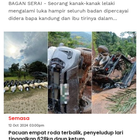
BAGAN SERAI - Seorang kanak-kanak lelaki
mengalami luka hampir seluruh badan dipercayai
didera bapa kandung dan ibu tirinya dalam
kejadian di sebuah rumah di Ladang Kalumpong di
sini. Ketua Polis...
Semasa
12 Oct 2024 03:00pm
Pacuan empat roda terbalik, penyeludup lari
tinggalkan 628kg daun ketum