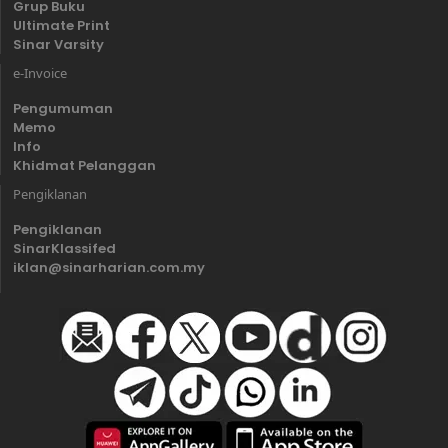
Grup Buku
Ultimate Print
Sinar Varsity
e-Invoice
Pengumuman
Memo
Info
Khidmat Pelanggan
Pengiklanan
Pengiklanan
SinarKlassifed
iklan@sinarharian.com.my