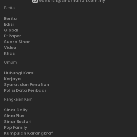
editorsh@sinarharian.com.my
Berita
Berita
Edisi
Global
E-Paper
Suara Sinar
Video
Khas
Umum
Hubungi Kami
Kerjaya
Syarat dan Penafian
Polisi Data Peribadi
Rangkaian Kami
Sinar Daily
SinarPlus
Sinar Bestari
Pop Family
Kumpulan Karangkraf