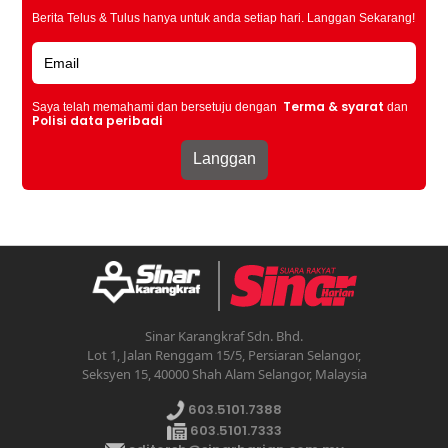
Berita Telus & Tulus hanya untuk anda setiap hari. Langgan Sekarang!
Terma & syarat
Saya telah memahami dan bersetuju dengan
dan
Polisi data peribadi
Sinar Karangkraf Sdn. Bhd.
Lot 1, Jalan Renggam 15/5, Persiaran Selangor,
Seksyen 15, 40000 Shah Alam Selangor, Malaysia
603.5101.7388
603.5101.7333