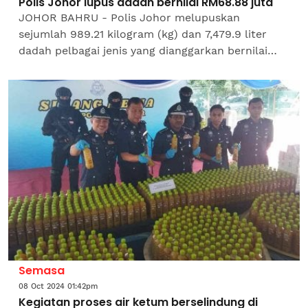
Polis Johor lupus dadah bernilai RM68.88 juta
JOHOR BAHRU - Polis Johor melupuskan
sejumlah 989.21 kilogram (kg) dan 7,479.9 liter
dadah pelbagai jenis yang dianggarkan bernilai
RM68.88 juta pada Khamis. Ketua Polis Johor,
Datuk M Kumar berkata,...
Semasa
08 Oct 2024 01:42pm
Kegiatan proses air ketum berselindung di