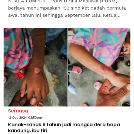
KUALA LUMPUR - Polis Diraja Malaysia (PDRM)
berjaya menumpaskan 193 sindiket dadah bermula
awal tahun ini sehingga September lalu. Ketua
Polis Negara, Tan Sri Razarudin Husain berkata,
bagi tempoh...
Semasa
12 Oct 2024 03:50pm
Kanak-kanak 6 tahun jadi mangsa dera bapa
kandung, ibu tiri