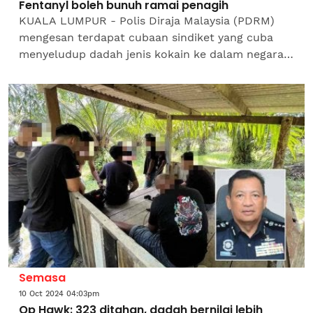
Fentanyl boleh bunuh ramai penagih
KUALA LUMPUR - Polis Diraja Malaysia (PDRM)
mengesan terdapat cubaan sindiket yang cuba
menyeludup dadah jenis kokain ke dalam negara.
Buktinya, Jabatan Siasatan Jenayah Narkotik
(JSJN) PDRM berjaya...
Semasa
10 Oct 2024 04:03pm
Op Hawk: 323 ditahan, dadah bernilai lebih