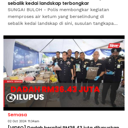
sebalik kedai landskap terbongkar
SUNGAI BULOH - Polis membongkar kegiatan
memproses air ketum yang berselindung di
sebalik kedai landskap di sini, susulan tangkapan
empat lelaki, pada Khamis. Ketua Polis Selangor,
Datuk Hussein Omar...
Semasa
02 Oct 2024 11:34am
[VIDEO] Dadah bernilai RM36.43 juta dilupuskan