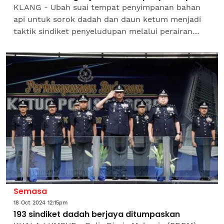
KLANG - Ubah suai tempat penyimpanan bahan
api untuk sorok dadah dan daun ketum menjadi
taktik sindiket penyeludupan melalui perairan
Selangor yang jadi sasaran penyeludupan.
Bagaimanapun kelicikan...
Semasa
18 Oct 2024 12:15pm
193 sindiket dadah berjaya ditumpaskan