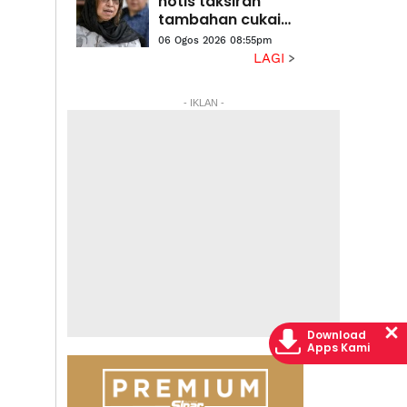
notis taksiran
tambahan cukai
RM313.8 juta
06 Ogos 2026 08:55pm
terhadap Na'imah
LAGI
- IKLAN -
Download
Apps Kami