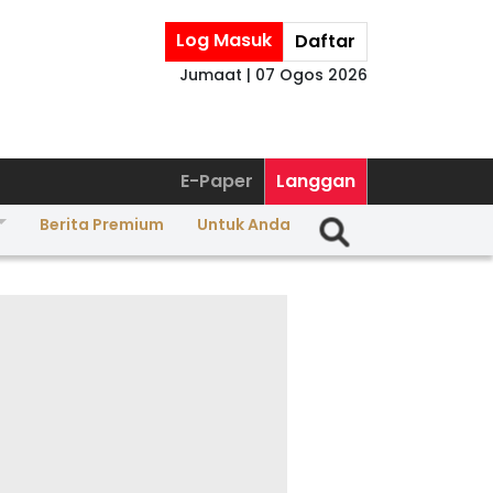
Log Masuk
Daftar
Jumaat | 07 Ogos 2026
E-Paper
Langgan
Berita Premium
Untuk Anda