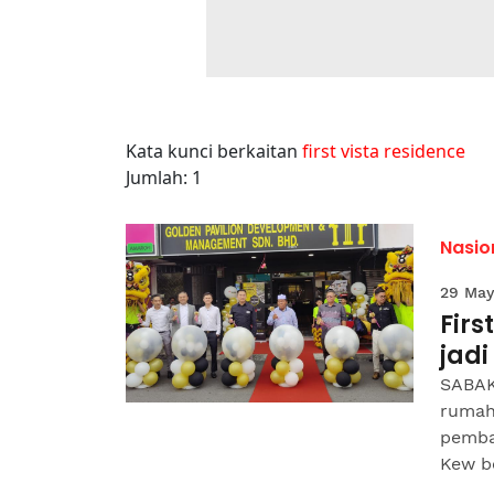
Kata kunci berkaitan
first vista residence
Jumlah: 1
Nasio
29 May
Firs
jadi
SABAK
rumah 
pemba
Kew be