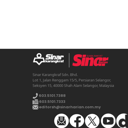
Sinar Karangkraf Sdn. Bhd.
Lot 1, Jalan Renggam 15/5, Persiaran Selangor,
Seksyen 15, 40000 Shah Alam Selangor, Malaysia
603.5101.7388
603.5101.7333
editorsh@sinarharian.com.my