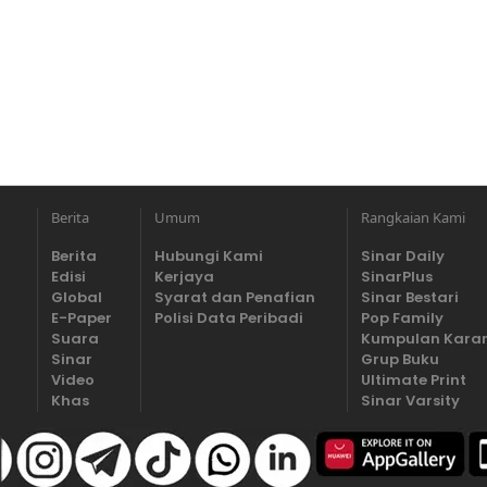
Berita
Umum
Rangkaian Kami
Berita
Hubungi Kami
Sinar Daily
Edisi
Kerjaya
SinarPlus
Global
Syarat dan Penafian
Sinar Bestari
E-Paper
Polisi Data Peribadi
Pop Family
Suara
Kumpulan Kara
Sinar
Grup Buku
Video
Ultimate Print
Khas
Sinar Varsity