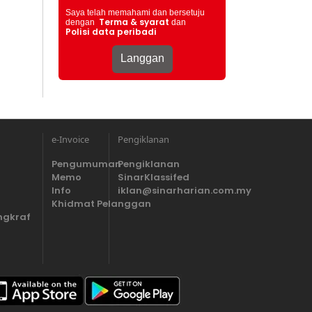
Saya telah memahami dan bersetuju
Terma & syarat
dengan
dan
Polisi data peribadi
e-Invoice
Pengiklanan
Pengumuman
Pengiklanan
Memo
SinarKlassifed
Info
iklan@sinarharian.com.my
Khidmat Pelanggan
ngkraf