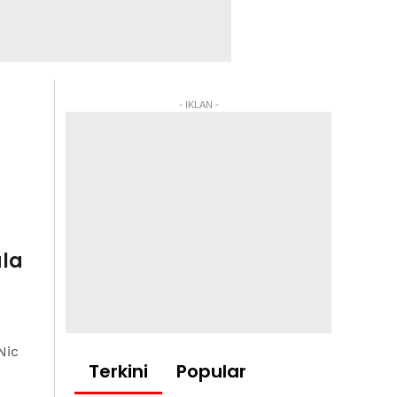
- IKLAN -
ula
Nic
Terkini
Popular