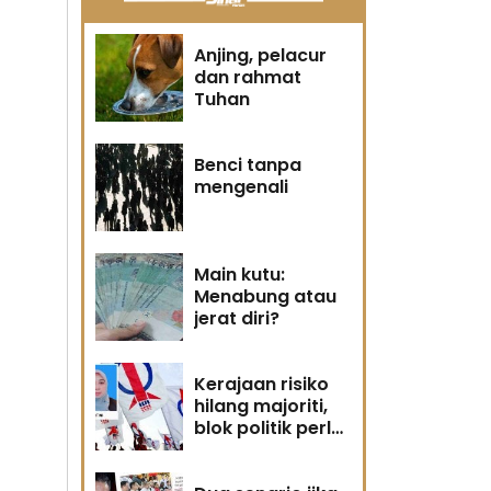
Anjing, pelacur
dan rahmat
Tuhan
Benci tanpa
mengenali
Main kutu:
Menabung atau
jerat diri?
Kerajaan risiko
hilang majoriti,
blok politik perlu
runding semula