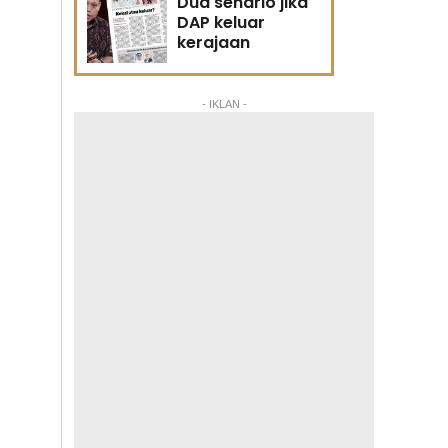
Dua senario jika
DAP keluar
kerajaan
- IKLAN -