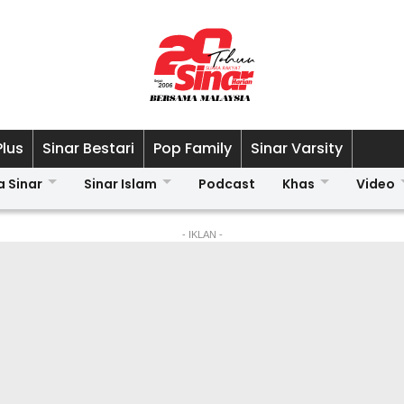
Plus
Sinar Bestari
Pop Family
Sinar Varsity
a Sinar
Sinar Islam
Podcast
Khas
Video
- IKLAN -