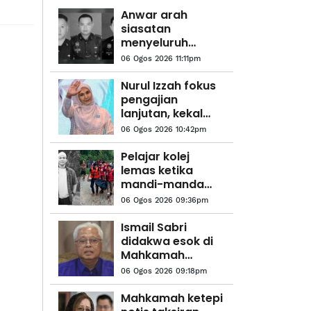
Anwar arah
siasatan
menyeluruh
kejadian anggota
06 Ogos 2026 11:11pm
polis maut di
Beaufort
Nurul Izzah fokus
pengajian
lanjutan, kekal
sebagai anggota
06 Ogos 2026 10:42pm
PKR
Pelajar kolej
lemas ketika
mandi-manda
bersama
06 Ogos 2026 09:36pm
sembilan rakan
Ismail Sabri
didakwa esok di
Mahkamah
Sesyen Kuala
06 Ogos 2026 09:18pm
Lumpur
Mahkamah ketepi