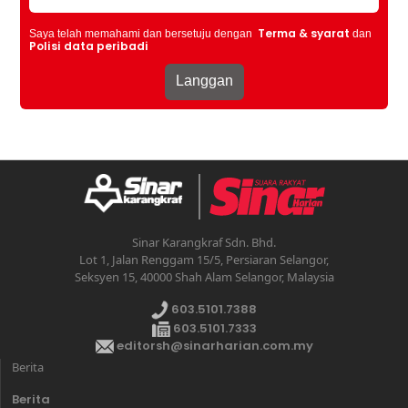
Terma & syarat
Saya telah memahami dan bersetuju dengan
dan
Polisi data peribadi
Sinar Karangkraf Sdn. Bhd.
Lot 1, Jalan Renggam 15/5, Persiaran Selangor,
Seksyen 15, 40000 Shah Alam Selangor, Malaysia
603.5101.7388
603.5101.7333
editorsh@sinarharian.com.my
Berita
Berita