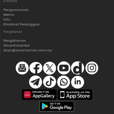
e-Invoice
Pengumuman
Memo
Info
Khidmat Pelanggan
Pengiklanan
Pengiklanan
SinarKlassifed
iklan@sinarharian.com.my