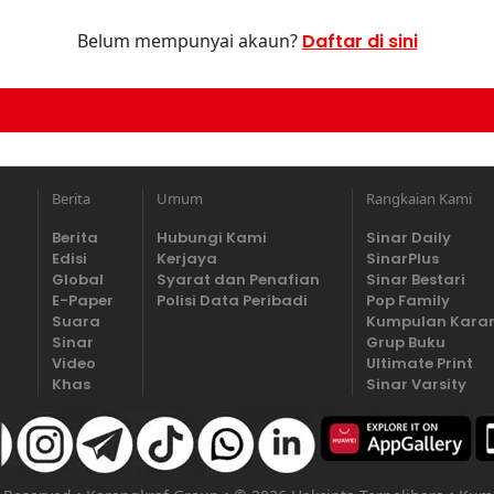
Belum mempunyai akaun?
Daftar di sini
Berita
Umum
Rangkaian Kami
Berita
Hubungi Kami
Sinar Daily
Edisi
Kerjaya
SinarPlus
Global
Syarat dan Penafian
Sinar Bestari
E-Paper
Polisi Data Peribadi
Pop Family
Suara
Kumpulan Kara
Sinar
Grup Buku
Video
Ultimate Print
Khas
Sinar Varsity