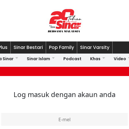
Plus
Sinar Bestari
Pop Family
Sinar Varsity
a Sinar
Sinar Islam
Podcast
Khas
Video
Log masuk dengan akaun anda