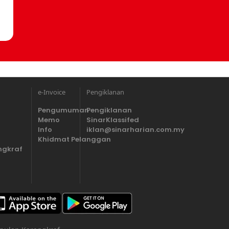
e-Invoice
Pengiklanan
Pengumuman
Pengiklanan
Memo
SinarKlassifed
Info
iklan@sinarharian.com.my
Khidmat Pelanggan
ngkraf