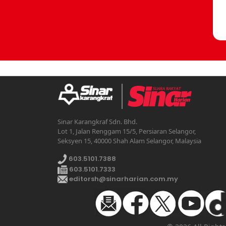
Sinar Karangkraf Sdn. Bhd.
Lot 1, Jalan Renggam 15/5, Persiaran Selangor,
Seksyen 15, 40000 Shah Alam Selangor, Malaysia
603.5101.7388
603.5101.7333
editorsh@sinarharian.com.my