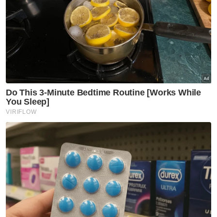
"Kita mahu usahawan-usahawan Bumiputera
Johor tidak ketinggalan dalam usaha kerajaan
negeri dalam merencanakan Maju Johor
2026 hingga 2030 ini," katanya.
Artikel Berkaitan:
Berebut parkir pasar raya, warga emas maut
ditembak
Pasar raya huru-hara, pelanggan berebut beli
penyaman udara
Pahang kukuh agenda pembangunan usahawan
dalam ekosistem holistik - Wan Rosdy
Muat turun aplikasi Sinar Harian.
Klik di sini!
MARA