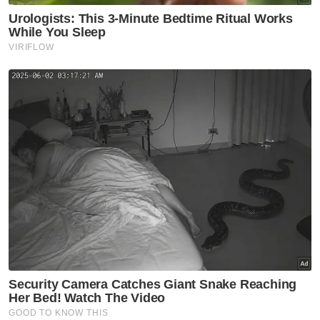
kesihatan
Johor
Johor imarah masjid dengan
solat Maghrib, Isyak berjemaah
Johor
Hospital Pasir Gudang belum
beroperasi penuh, 1,192
jawatan masih kosong - Onn
Hafiz