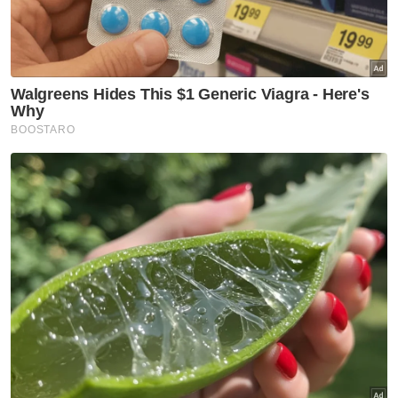
Produk Usahawan
Pasaran Global
Artikel Disyorkan
Johor
‘Bukan wayang, kami cuma
tuntut janji KKM’ - Onn Hafiz
Johor
Johor jawab kritikan Dr
Rafidah, tegas perjuang sektor