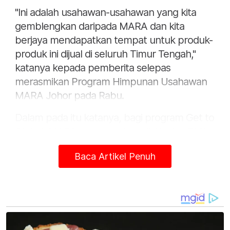
"Ini adalah usahawan-usahawan yang kita
gemblengkan daripada MARA dan kita
berjaya mendapatkan tempat untuk produk-
produk ini dijual di seluruh Timur Tengah,"
katanya kepada pemberita selepas
merasmikan Program Himpunan Usahawan
MARA Johor pada Rabu.
Dalam pada itu katanya, bagi program Get to
Global, MARA menyasarkan nilai jualan RM1
billion dalam tempoh lima tahun akan datang
Baca Artikel Penuh
yang melibatkan 176 usahawan-usahawan
Bumiputera.
Katanya, program seperti Himpunan
Usahawan MARA Johor selari dengan
agenda pembangunan negeri khususnya