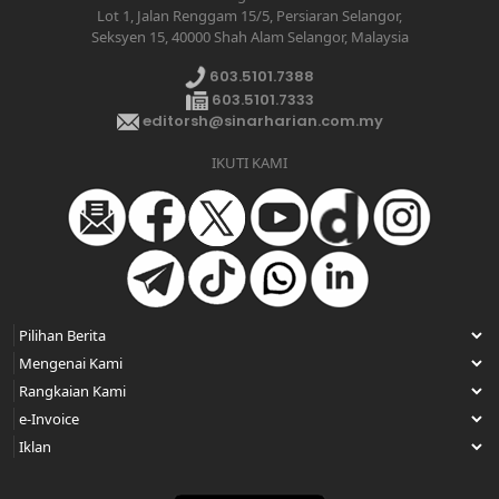
Lot 1, Jalan Renggam 15/5, Persiaran Selangor,
Seksyen 15, 40000 Shah Alam Selangor, Malaysia
603.5101.7388
603.5101.7333
editorsh@sinarharian.com.my
IKUTI KAMI