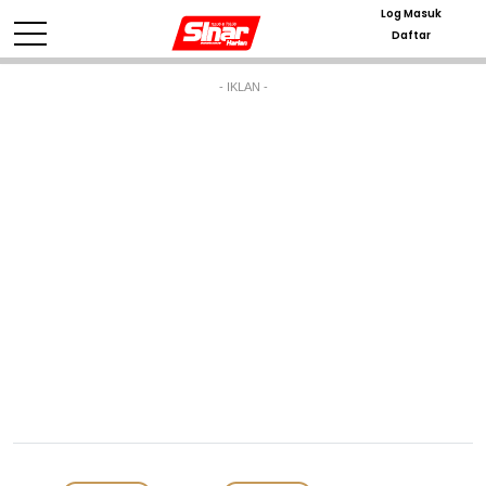
Log Masuk
Daftar
- IKLAN -