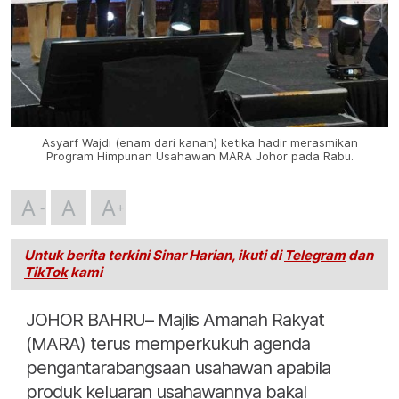
Asyarf Wajdi (enam dari kanan) ketika hadir merasmikan
Program Himpunan Usahawan MARA Johor pada Rabu.
A
A
A
Untuk berita terkini Sinar Harian, ikuti di
Telegram
dan
TikTok
kami
JOHOR BAHRU– Majlis Amanah Rakyat
(MARA) terus memperkukuh agenda
pengantarabangsaan usahawan apabila
produk keluaran usahawannya bakal