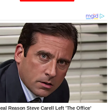
akaran negara dalam sektor tenaga global.
r Vathana, di sebalik aspek komersial perjanjian
, perkembangan berkenaan menekankan
entingan kerjasama antarabangsa dalam
astikan keselamatan tenaga jangka panjang,
ahanan ekonomi dan pertumbuhan mampan.
lai perjanjian seperti ini melangkaui pengeluaran
yak dan gas pada masa hadapan.