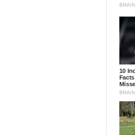
“Ia
pen
pem
ins
Tam
dil
api
“Se
yan
ala
pem