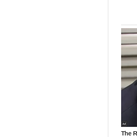
kep
Uja
itu
kep
mem
ket
“Ni
min