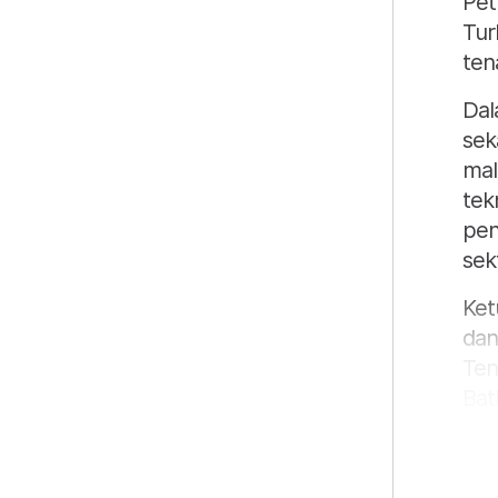
Pet
Tur
ten
Dal
sek
mal
tek
pen
sek
Ket
dan
Ten
Bat
dan
pen
ant