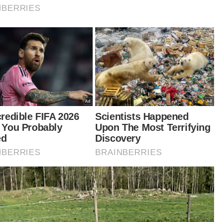
 turut mewujudkan peluang untuk pemindahan
getahuan, kerjasama penyelidikan,
bangunan bakat dan pembinaan kapasiti
titusi,” katanya kepada Sinar Bisnes.
bahnya, peralihan tenaga global tidak harus
ihat sebagai peralihan mengejut daripada bahan
 fosil kepada tenaga boleh diperbaharui.
baliknya, ia merupakan proses beransur-ansur
g memerlukan keseimbangan antara penjagaan
m sekitar, keselamatan tenaga dan
bangunan ekonomi,” katanya.