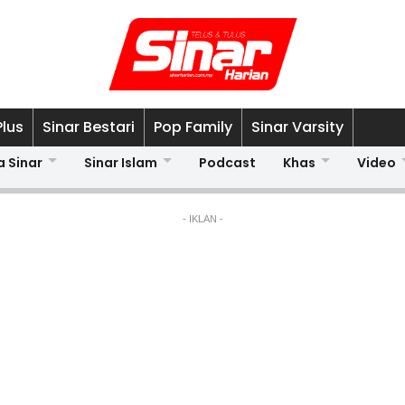
Plus
Sinar Bestari
Pop Family
Sinar Varsity
a Sinar
Sinar Islam
Podcast
Khas
Video
- IKLAN -