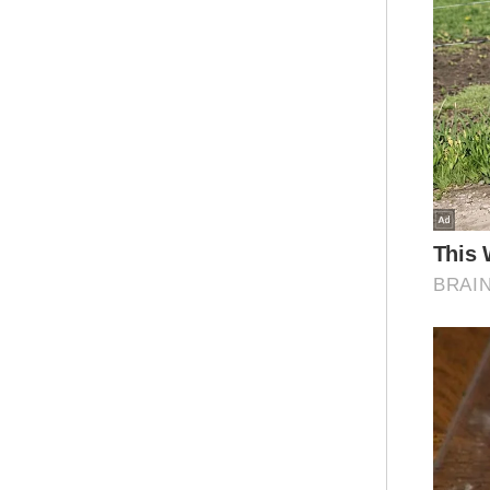
Ar
Uja
men
sec
ant
pel
tah