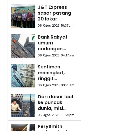
J&T Express
sasar pasang
20 lokar
bungkusan
06 Ogos 2026 10:37pm
pintar di stesen
LRT
Bank Rakyat
umum
cadangan
pengambilalihan
06 Ogos 2026 04:17pm
Takaful IKHLAS
Sentimen
meningkat,
ringgit
mengukuh
06 Ogos 2026 09:28am
berbanding
dolar AS
Dari dasar laut
ke puncak
dunia, misi
baharu Khairul
05 Ogos 2026 09:29pm
Aming
PerySmith