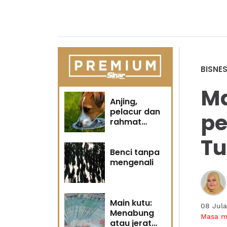
BISNE
Ma
Anjing,
pelacur dan
pe
rahmat
Tuhan
Tu
Benci tanpa
mengenali
Main kutu:
08 Jula
Menabung
Masa 
atau jerat