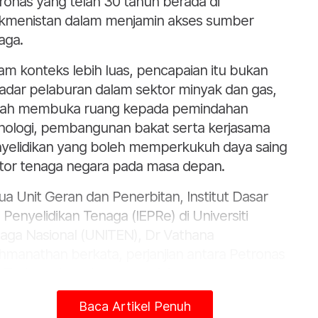
ronas yang telah 30 tahun berada di
kmenistan dalam menjamin akses sumber
aga.
am konteks lebih luas, pencapaian itu bukan
adar pelaburan dalam sektor minyak dan gas,
ah membuka ruang kepada pemindahan
nologi, pembangunan bakat serta kerjasama
yelidikan yang boleh memperkukuh daya saing
tor tenaga negara pada masa depan.
ua Unit Geran dan Penerbitan, Institut Dasar
 Penyelidikan Tenaga (IEPRe) di Universiti
aga Nasional (UNITEN), Dr Vathana
hmanathan berkata, perjanjian antara Petronas
 Turkmenistan itu menandakan satu
capaian penting dalam penglibatan tenaga
Baca Artikel Penuh
arabangsa Malaysia, selain mengiktiraf