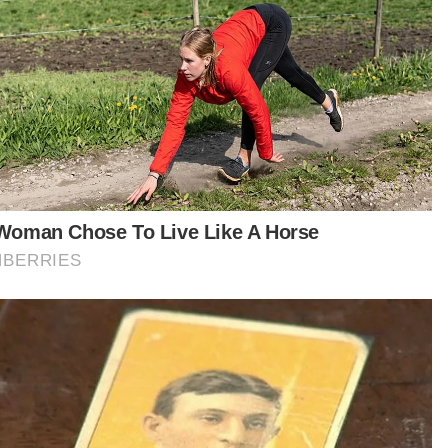
tikel Berkaitan:
Pesawat kargo Boeing 737 hilang di perairan Karachi
TH umum dividen 3.5 peratus, agihan tertinggi dalam
tempoh 8 tahun
Klip Netanyahu minum kopi 100 peratus deepfake
rnya, kerjasama Petronas-Turkmenistan turut
unjukkan peralihan tenaga perlu dilaksanakan
ara pragmatik menerusi kerjasama
arabangsa, pembangunan keupayaan dan
aburan dalam inovasi, tanpa menjejaskan daya
an ekonomi serta keselamatan tenaga.