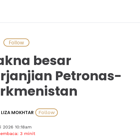
S
kna besar
rjanjian Petronas-
rkmenistan
LIZA MOKHTAR
i 2026 10:18am
membaca:
3
minit