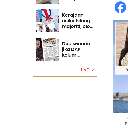
diri?
Kerajaan
risiko hilang
majoriti, blok
politik perlu
runding
semula
Dua senario
jika DAP
keluar
kerajaan
LAGI
P