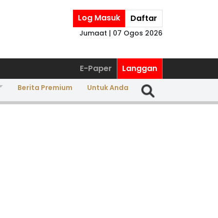
Log Masuk
Daftar
Jumaat | 07 Ogos 2026
E-Paper
Langgan
Berita Premium
Untuk Anda