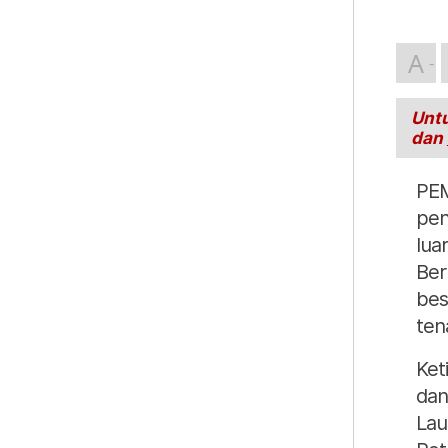
A
Untu
dan
PEM
pen
lua
Ber
bes
ten
Ket
dan
Lau