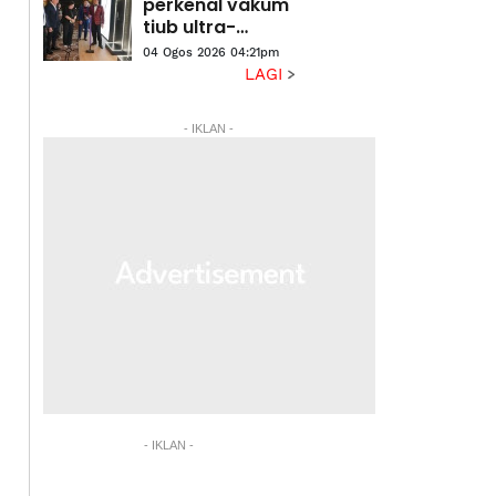
perkenal vakum
tiub ultra-
langsing
04 Ogos 2026 04:21pm
pertama
LAGI
berjenama
Malaysia
- IKLAN -
- IKLAN -